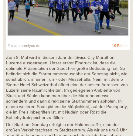
© marathon4you.de
19 Bilder
Zum 9. Mal wird in diesem Jahr der Swiss City Marathon
Lucerne ausgetragen. Unser erster Eindruck ist, dass die
optimale Präsentation der Stadt hier große Bedeutung hat. So
befindet sich die Startnummernausgabe am Samstag nicht, wie
sonst üblich, in einer Turn- oder Messehalle. Nein, mit dem 5
Sterne Hotel Schweizerhof öffnet eine der besten Adressen von
Luzern seine Räumlichkeiten. Im gediegenen Ambiente von
Stuck und Säulen kann man über die Marathonmesse
schlendern und dann direkt seine Startnummern abholen. In
einem weiteren Saal gibt es die Möglichkeit, auf der Pastaparty,
die im Preis inbegriffen ist, mit Nudeln oder Rösti die
Kohlehydratspeicher zu füllen.
Der Start am Sonntag erfolgt in der Haldenstraße, eine der
großen Verkehrsachsen im Stadtzentrum. Als wir uns um 8 Uhr
zum Start begeben, darf hier nur noch der letzte Bus fahren.