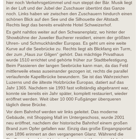
hier noch Verkehrsgetümmel und nun steppt der Bär. Musik liegt
in der Luft und der Jubel der Zuschauer übertönt das Ganze
noch. Links haben wir zwischen den Zuschauern hindurch einen
schönen Blick auf den See und die Silhouette der Altstadt.
Rechts liegt das bereits erwähnte Hotel Schweizerhof.
Es geht nahtlos weiter auf den Schwanenplatz, wo hinter der
Showbühne der Juwelier Bucherer residiert, einem der größten
Uhren- und Schmuckhändler Europas. Es geht um eine weite
Kurve auf die Seebrücke zu. Rechts liegt als Blickfang ein Turm,
der zum „Haus zur Gilgen“ gehört. Das mächtige Privathaus
wurde 1510 errichtet und gehörte früher zur Stadtbefestigung.
Beim Passieren der langen Seebrücke kann man, da das Feld
mittlerweile etwas auseinander gezogen ist, rechts die parallel
verlaufende Kapellbrücke bewundern. Sie ist das Wahrzeichen
Luzerns und die älteste Holzbrücke Europas, datiert auf das
Jahr 1365. Nachdem sie 1993 fast vollständig abgebrannt war,
konnte sie bereits ein Jahr später, komplett restauriert, wieder
eröffnet werden. Weit über 10 000 Fußgänger überqueren
täglich diese Brücke.
Vor dem Bahnhof werden wir links geleitet. Das moderne
Gebäude, mit Shopping Mall im Untergeschoss, wurde 2001
neu eröffnet, nachdem der historische Bahnhof einem großen
Brand zum Opfer gefallen war. Einzig das große Eingangsportal
von 1896 erinnert an den vergangenen Glanz. Während die