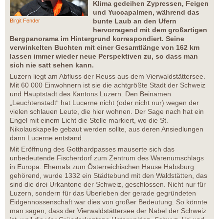
Klima gedeihen Zypressen, Feigen
und Yuccapalmen, während das
bunte Laub an den Ufern
Birgit Fender
hervorragend mit dem großartigen
Bergpanorama im Hintergrund korrespondiert. Seine
verwinkelten Buchten mit einer Gesamtlänge von 162 km
lassen immer wieder neue Perspektiven zu, so dass man
sich nie satt sehen kann.
Luzern liegt am Abfluss der Reuss aus dem Vierwaldstättersee.
Mit 60 000 Einwohnern ist sie die achtgrößte Stadt der Schweiz
und Hauptstadt des Kantons Luzern. Den Beinamen
„Leuchtenstadt“ hat Lucerne nicht (oder nicht nur) wegen der
vielen schlauen Leute, die hier wohnen. Der Sage nach hat ein
Engel mit einem Licht die Stelle markiert, wo die St.
Nikolauskapelle gebaut werden sollte, aus deren Ansiedlungen
dann Lucerne entstand.
Mit Eröffnung des Gotthardpasses mauserte sich das
unbedeutende Fischerdorf zum Zentrum des Warenumschlags
in Europa. Ehemals zum Österreichischen Hause Habsburg
gehörend, wurde 1332 ein Städtebund mit den Waldstätten, das
sind die drei Urkantone der Schweiz, geschlossen. Nicht nur für
Luzern, sondern für das Überleben der gerade gegründeten
Eidgennossenschaft war dies von großer Bedeutung. So könnte
man sagen, dass der Vierwaldstättersee der Nabel der Schweiz