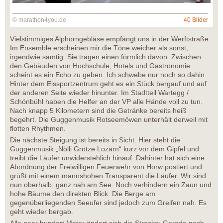
© marathon4you.de
40 Bilder
Vielstimmiges Alphorngebläse empfängt uns in der Werftstraße.
Im Ensemble erscheinen mir die Töne weicher als sonst,
irgendwie samtig. Sie tragen einen förmlich davon. Zwischen
den Gebäuden von Hochschule, Hotels und Gastronomie
scheint es ein Echo zu geben. Ich schwebe nur noch so dahin.
Hinter dem Eissportzentrum geht es ein Stück bergauf und auf
der anderen Seite wieder hinunter. Im Stadtteil Wartegg /
Schönbühl haben die Helfer an der VP alle Hände voll zu tun.
Nach knapp 5 Kilometern sind die Getränke bereits heiß
begehrt. Die Guggenmusik Rotseemöwen unterhält derweil mit
flotten Rhythmen.
Die nächste Steigung ist bereits in Sicht. Hier steht die
Guggenmusik „Nölli Grötze Lozärn“ kurz vor dem Gipfel und
treibt die Läufer unwiderstehlich hinauf. Dahinter hat sich eine
Abordnung der Freiwilligen Feuerwehr von Horw postiert und
grüßt mit einem mannshohen Transparent die Läufer. Wir sind
nun oberhalb, ganz nah am See. Noch verhindern ein Zaun und
hohe Bäume den direkten Blick. Die Berge am
gegenüberliegenden Seeufer sind jedoch zum Greifen nah. Es
geht wieder bergab.
Alle paar hundert Meter ändert sich die Strecke: Gerade noch