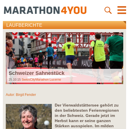
LAUFBERICHTE
Schweizer Sahnestück
25.10.15
SwissCityMarathon Lucerne
Autor:
Birgit Fender
Der Vierwaldstättersee gehört zu
den beliebtesten Ferienregionen
in der Schweiz. Gerade jetzt im
Herbst kann er seine ganzen
Stärken ausspielen. Im milden