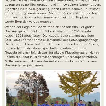
ist, weil die vier Gründerkantone Unterwalden, Schwyz, Uri und
Luzern an seine Ufer grenzen und ihm so seinen Namen gaben.
Eigentlich wäre es folgerichtig, wenn Luzern damals Hauptstadt
der Schweiz geworden wäre. Aber am Vierwaldstädtersee hatte
man auch politisch schon immer einen eigenen Kopf und so
wurde Bern der Vorzug gegeben.
Wegen der Lage am See wurden hier schon früh vier große
Brücken gebaut. Die Hofbrücke entstand um 1250; wurde
jedoch 1834 abgerissen. Die Kapellbrücke stammt aus dem
Jahr 1300 und war damals Bestandteil der Befestigungsanlage.
Die Spreuer Brücke hat ihren Namen von den Laub und Spreu,
das nur hier in die Reuss geschüttet werden durfte. Die
Reussbrücke schließlich war der älteste Flussübergang. Nur so
konnte die Stadt in ihren Ausdehnungen überhaupt entstehen.
Mittlerweile sind inklusive der Autobahnbrücke noch 5 neuere
Brücken hinzugekommen.