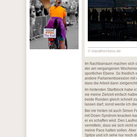
© marathon4you.de
Im Nachbarraum machen sich die
der am vergangenen Wochenend
sportlicher Ebene. So friedlich
andere Parlamentssession mit e
dass die Arbeit dann zielgeric
Im hintersten Startblock habe i
sie meine Zielzeit einfach halb
beide Runden gleich schnell zu 
lassen darf, sonst werde ich d
Bei mir hinten ist auch Simon F
mit Down-Syndrom knacken kann 
er es schaffen wird. Den Laufno
vermitteln, dass sie sich nicht 
meine Pace halten sollen. Aber 
Spitze und ich sehe nur noch d