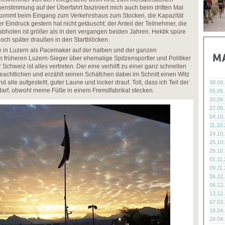
nstimmung auf der Überfahrt fasziniert mich auch beim dritten Mal
r kommt beim Eingang zum Verkehrshaus zum Stocken, die Kapazität
er Eindruck gestern hat nicht getäuscht: der Anteil der Teilnehmer, die
 abholen ist größer als in den vergangen beiden Jahren. Hektik spüre
noch später draußen in den Startblöcken.
che in Luzern als Pacemaker auf der halben und der ganzen
 früheren Luzern-Sieger über ehemalige Spitzensportler und Politiker
Schweiz ist alles vertreten. Der eine verhilft zu einer ganz schnellen
 beachtlichen und erzählt seinen Schäfchen dabei im Schnitt einen Witz
d alle aufgestellt, guter Laune und locker drauf. Toll, dass ich Teil der
30.08
arf, obwohl meine Füße in einem Fremdfabrikat stecken.
05.09
20.09
27.09
04.10
11.10
24.10
25.10
25.10
01.11
09.11
06.12
06.12
13.12
07.03
19.04
24.04