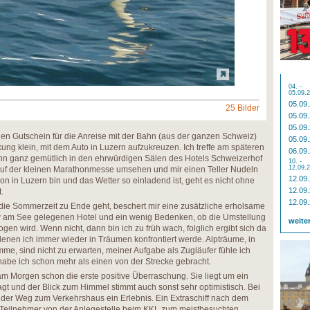
04. -
05.09.
05.09
25 Bilder
05.09
05.09
enen Gutschein für die Anreise mit der Bahn (aus der ganzen Schweiz)
05.09
kung klein, mit dem Auto in Luzern aufzukreuzen. Ich treffe am späteren
06.09
n ganz gemütlich in den ehrwürdigen Sälen des Hotels Schweizerhof
10. -
12.09.
auf der kleinen Marathonmesse umsehen und mir einen Teller Nudeln
12.09
n in Luzern bin und das Wetter so einladend ist, geht es nicht ohne
12.09
.
12.09
die Sommerzeit zu Ende geht, beschert mir eine zusätzliche erholsame
w am See gelegenen Hotel und ein wenig Bedenken, ob die Umstellung
weite
n wird. Wenn nicht, dann bin ich zu früh wach, folglich ergibt sich da
denen ich immer wieder in Träumen konfrontiert werde. Alpträume, in
me, sind nicht zu erwarten, meiner Aufgabe als Zugläufer fühle ich
abe ich schon mehr als einen von der Strecke gebracht.
am Morgen schon die erste positive Überraschung. Sie liegt um ein
gt und der Blick zum Himmel stimmt auch sonst sehr optimistisch. Bei
 der Weg zum Verkehrshaus ein Erlebnis. Ein Extraschiff nach dem
n Teilnehmer von der Anlegestelle beim KKL zum meistbesuchten