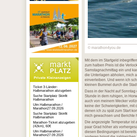
© marathon4you.de
Mit dem im Startgeld inbegriff
zum halben Preis ist die Verloc
Samstagnachmittag ein und kan
die Unterlagen abholen, mich 
einverleiben. Und wenn ich scho
kleinen Bummel durch die Stadt
Ticket 3-Länder-
Halbmarathon abzugeben
Dass in der Nacht auf Sonntag 
Suche Startplatz Skinfit
Stunde in dem ruhigen, in Hor
Halbmarathon
auch von meinem Wecker vollzoge
Ulm Halbmarathon /
keine der Schwierigkeiten, mit 
Marathon27.09.2026
denen ich zu spät zum Start kom
Suche Startplatz Skinfit
mich gewachsen und Berichte h
Halbmarathon
Die angezeigte Temperatur ist 
Marathon-Ticket abzugeben
(42km), 60€
paar Grad höher als vorhergesa
Ulm Halbmarathon /
diesen Bedingungen ist bereits
Marathon27.09.2026
anderen bringt die zahlreiche