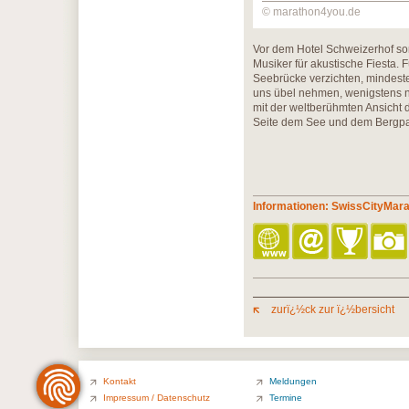
© marathon4you.de
Vor dem Hotel Schweizerhof so
Musiker für akustische Fiesta.
Seebrücke verzichten, mindeste
uns übel nehmen, wenigstens ni
mit der weltberühmten Ansicht
Seite dem See und dem Bergp
Informationen: SwissCityMar
zurï¿½ck zur ï¿½bersicht
Kontakt
Meldungen
Impressum / Datenschutz
Termine