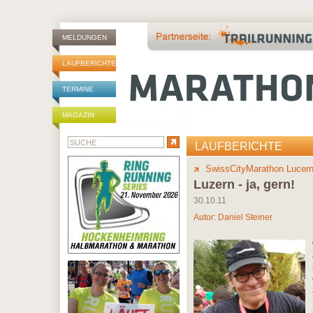
MELDUNGEN
LAUFBERICHTE
TERMINE
MAGAZIN
LAUFBERICHTE
SwissCityMarathon Lucer
Luzern - ja, gern!
30.10.11
Autor:
Daniel Steiner