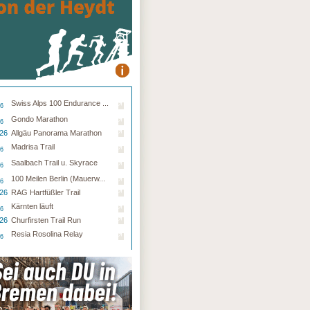
Swiss Alps 100 Endurance ...
26
Gondo Marathon
26
.26
Allgäu Panorama Marathon
Madrisa Trail
26
Saalbach Trail u. Skyrace
26
100 Meilen Berlin (Mauerw...
26
.26
RAG Hartfüßler Trail
Kärnten läuft
26
.26
Churfirsten Trail Run
Resia Rosolina Relay
26