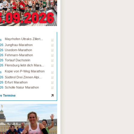
Mayrhofen Ultraks Zillert...
26
.26
Jungfrau-Marathon
.26
Usedom-Marathon
.26
Fehmarn-Marathon
.26
Torlauf Dachstein
.26
Flensburg liebt dich Mara...
Kopie von P-Weg Marathon
26
.26
Südtirol Drei Zinnen Alpi...
.26
Erfurt Marathon
.26
Scholle Natur Marathon
re Termine