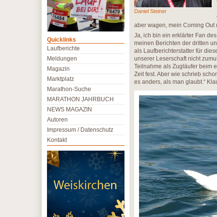
Daniel Steiner
aber wagen, mein Coming Out m
Ja, ich bin ein erklärter Fan d
Quicklinks
meinen Berichten der dritten un
Laufberichte
als Laufberichterstatter für dies
Meldungen
unserer Leserschaft nicht zumu
Teilnahme als Zugläufer beim er
Magazin
Zeit fest. Aber wie schrieb sch
Marktplatz
es anders, als man glaubt.“ Kl
Marathon-Suche
MARATHON JAHRBUCH
NEWS MAGAZIN
Autoren
Impressum / Datenschutz
Kontakt