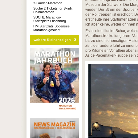
3-Länder-Marathon
Museum der Schweiz. Die Morge
Suche 2 Tickets für Skinfit
wieder. Der Strom der Sportle
Halbmarathon
der Rolltreppen ist erschöpft. D
SUCHE Marathon-
erst heute ihre Startunterlagen
Startzplatz Oldenburg
ich aber keine, weder drinnen 
HM Startplatz Bodensee
Marathon gesucht
Es ist eine illustre Schar, wel
Marathonstrecke fungieren. Vom
bis zu einem ehemaligen Mister 
Zeit, der andere führt zu einer
pro Kilometer. Vor allem aber sin
Asics-Pacemaker-Truppe sein d