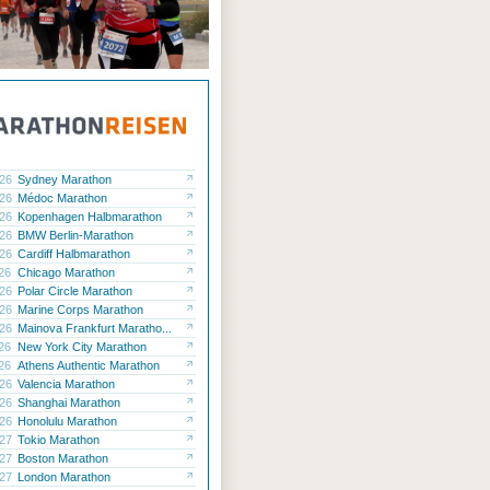
.26
Sydney Marathon
.26
Médoc Marathon
.26
Kopenhagen Halbmarathon
.26
BMW Berlin-Marathon
.26
Cardiff Halbmarathon
.26
Chicago Marathon
.26
Polar Circle Marathon
.26
Marine Corps Marathon
.26
Mainova Frankfurt Maratho...
.26
New York City Marathon
.26
Athens Authentic Marathon
.26
Valencia Marathon
.26
Shanghai Marathon
.26
Honolulu Marathon
.27
Tokio Marathon
.27
Boston Marathon
.27
London Marathon