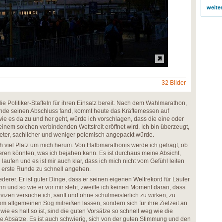
weite
32 Bilder
 Politiker-Staffeln für ihren Einsatz bereit. Nach dem Wahlmarathon,
e seinen Abschluss fand, kommt heute das Kräftemessen auf
 wie es da zu und her geht, würde ich vorschlagen, dass die eine oder
inem solchen verbindenden Wettstreit eröffnet wird. Ich bin überzeugt,
hteter, sachlicher und weniger polemisch angepackt würde.
ch viel Platz um mich herum. Von Halbmarathonis werde ich gefragt, ob
ieren könnten, was ich bejahen kann. Es ist durchaus meine Absicht,
laufen und es ist mir auch klar, dass ich mich nicht vom Gefühl leiten
ie erste Runde zu schnell angehen.
ederer. Er ist guter Dinge, dass er seinen eigenen Weltrekord für Läufer
und so wie er vor mir steht, zweifle ich keinen Moment daran, dass
vizen versuche ich, sanft und ohne schulmeisterlich zu wirken, zu
vom allgemeinen Sog mitreißen lassen, sondern sich für ihre Zielzeit an
wie es halt so ist, sind die guten Vorsätze so schnell weg wie die
ie Absätze. Es ist auch schwierig, sich von der guten Stimmung und den