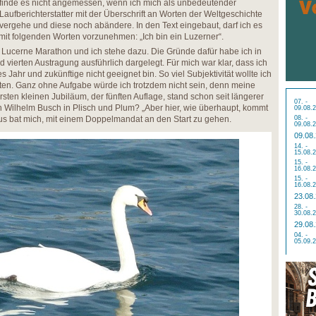
finde es nicht angemessen, wenn ich mich als unbedeutender
Laufberichterstatter mit der Überschrift an Worten der Weltgeschichte
vergehe und diese noch abändere. In den Text eingebaut, darf ich es
it folgenden Worten vorzunehmen: „Ich bin ein Luzerner“.
es Lucerne Marathon und ich stehe dazu. Die Gründe dafür habe ich in
d vierten Austragung ausführlich dargelegt. Für mich war klar, dass ich
es Jahr und zukünftige nicht geeignet bin. So viel Subjektivität wollte ich
ten. Ganz ohne Aufgabe würde ich trotzdem nicht sein, denn meine
sten kleinen Jubiläum, der fünften Auflage, stand schon seit längerer
07. -
on Wilhelm Busch in Plisch und Plum? „Aber hier, wie überhaupt, kommt
09.08.
aus bat mich, mit einem Doppelmandat an den Start zu gehen.
08. -
09.08.
09.08
14. -
15.08.
15. -
16.08.
15. -
16.08.
23.08
28. -
30.08.
29.08
04. -
05.09.