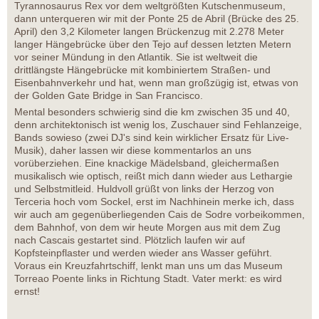
Tyrannosaurus Rex vor dem weltgrößten Kutschenmuseum,
dann unterqueren wir mit der Ponte 25 de Abril (Brücke des 25.
April) den 3,2 Kilometer langen Brückenzug mit 2.278 Meter
langer Hängebrücke über den Tejo auf dessen letzten Metern
vor seiner Mündung in den Atlantik. Sie ist weltweit die
drittlängste Hängebrücke mit kombiniertem Straßen- und
Eisenbahnverkehr und hat, wenn man großzügig ist, etwas von
der Golden Gate Bridge in San Francisco.
Mental besonders schwierig sind die km zwischen 35 und 40,
denn architektonisch ist wenig los, Zuschauer sind Fehlanzeige,
Bands sowieso (zwei DJ's sind kein wirklicher Ersatz für Live-
Musik), daher lassen wir diese kommentarlos an uns
vorüberziehen. Eine knackige Mädelsband, gleichermaßen
musikalisch wie optisch, reißt mich dann wieder aus Lethargie
und Selbstmitleid. Huldvoll grüßt von links der Herzog von
Terceria hoch vom Sockel, erst im Nachhinein merke ich, dass
wir auch am gegenüberliegenden Cais de Sodre vorbeikommen,
dem Bahnhof, von dem wir heute Morgen aus mit dem Zug
nach Cascais gestartet sind. Plötzlich laufen wir auf
Kopfsteinpflaster und werden wieder ans Wasser geführt.
Voraus ein Kreuzfahrtschiff, lenkt man uns um das Museum
Torreao Poente links in Richtung Stadt. Vater merkt: es wird
ernst!