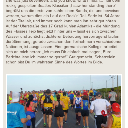
she was just seventeen, and you know, what I mean...“ Mit dem
rockig gespielten Beatles-Klassiker „I saw her standing there“
begrüßt uns die erste von zahlreichen Bands, die uns beweisen
werden, warum dies ein Lauf der Rock'n'Roll-Serie ist. 54 Jahre
ist der Titel alt, und immer noch kann man ihn sehr gut hören.
Auf der Uferstraße des 17 Grad kühlen Atlantiks - die Mündung
des Flusses Tejo liegt jetzt hinter uns – lässt es sich zwischen
Wasser und zunächst dichterer Bebauung hervorragend laufen,
die Stimmung, gerade zwischen den Teilnehmern verschiedener
Nationen, ist ausgelassen. Eine germanische Kollegin arbeitet
sich an mich heran: „Ich muss Dir einfach mal sagen, Eure
Berichte lese ich immer so gerne!“ Gut gemacht, Schätzelein,
schon bist Du im wahrsten Sinne des Wortes im Bilde.