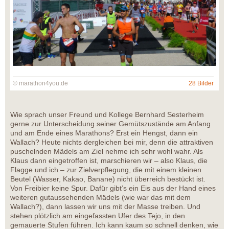
© marathon4you.de
28 Bilder
Wie sprach unser Freund und Kollege Bernhard Sesterheim
gerne zur Unterscheidung seiner Gemütszustände am Anfang
und am Ende eines Marathons? Erst ein Hengst, dann ein
Wallach? Heute nichts dergleichen bei mir, denn die attraktiven
puschelnden Mädels am Ziel nehme ich sehr wohl wahr. Als
Klaus dann eingetroffen ist, marschieren wir – also Klaus, die
Flagge und ich – zur Zielverpflegung, die mit einem kleinen
Beutel (Wasser, Kakao, Banane) nicht überreich bestückt ist.
Von Freibier keine Spur. Dafür gibt’s ein Eis aus der Hand eines
weiteren gutaussehenden Mädels (wie war das mit dem
Wallach?), dann lassen wir uns mit der Masse treiben. Und
stehen plötzlich am eingefassten Ufer des Tejo, in den
gemauerte Stufen führen. Ich kann kaum so schnell denken, wie