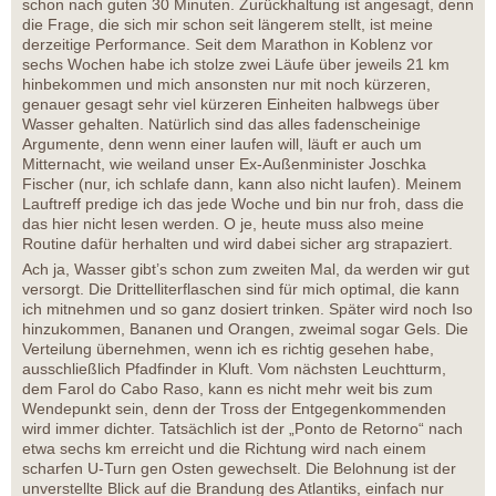
schon nach guten 30 Minuten. Zurückhaltung ist angesagt, denn
die Frage, die sich mir schon seit längerem stellt, ist meine
derzeitige Performance. Seit dem Marathon in Koblenz vor
sechs Wochen habe ich stolze zwei Läufe über jeweils 21 km
hinbekommen und mich ansonsten nur mit noch kürzeren,
genauer gesagt sehr viel kürzeren Einheiten halbwegs über
Wasser gehalten. Natürlich sind das alles fadenscheinige
Argumente, denn wenn einer laufen will, läuft er auch um
Mitternacht, wie weiland unser Ex-Außenminister Joschka
Fischer (nur, ich schlafe dann, kann also nicht laufen). Meinem
Lauftreff predige ich das jede Woche und bin nur froh, dass die
das hier nicht lesen werden. O je, heute muss also meine
Routine dafür herhalten und wird dabei sicher arg strapaziert.
Ach ja, Wasser gibt’s schon zum zweiten Mal, da werden wir gut
versorgt. Die Drittelliterflaschen sind für mich optimal, die kann
ich mitnehmen und so ganz dosiert trinken. Später wird noch Iso
hinzukommen, Bananen und Orangen, zweimal sogar Gels. Die
Verteilung übernehmen, wenn ich es richtig gesehen habe,
ausschließlich Pfadfinder in Kluft. Vom nächsten Leuchtturm,
dem Farol do Cabo Raso, kann es nicht mehr weit bis zum
Wendepunkt sein, denn der Tross der Entgegenkommenden
wird immer dichter. Tatsächlich ist der „Ponto de Retorno“ nach
etwa sechs km erreicht und die Richtung wird nach einem
scharfen U-Turn gen Osten gewechselt. Die Belohnung ist der
unverstellte Blick auf die Brandung des Atlantiks, einfach nur