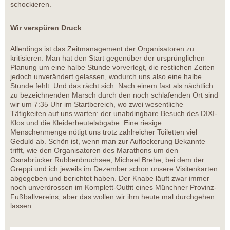
schockieren.
Wir verspüren Druck
Allerdings ist das Zeitmanagement der Organisatoren zu
kritisieren: Man hat den Start gegenüber der ursprünglichen
Planung um eine halbe Stunde vorverlegt, die restlichen Zeiten
jedoch unverändert gelassen, wodurch uns also eine halbe
Stunde fehlt. Und das rächt sich. Nach einem fast als nächtlich
zu bezeichnenden Marsch durch den noch schlafenden Ort sind
wir um 7:35 Uhr im Startbereich, wo zwei wesentliche
Tätigkeiten auf uns warten: der unabdingbare Besuch des DIXI-
Klos und die Kleiderbeutelabgabe. Eine riesige
Menschenmenge nötigt uns trotz zahlreicher Toiletten viel
Geduld ab. Schön ist, wenn man zur Auflockerung Bekannte
trifft, wie den Organisatoren des Marathons um den
Osnabrücker Rubbenbruchsee, Michael Brehe, bei dem der
Greppi und ich jeweils im Dezember schon unsere Visitenkarten
abgegeben und berichtet haben. Der Knabe läuft zwar immer
noch unverdrossen im Komplett-Outfit eines Münchner Provinz-
Fußballvereins, aber das wollen wir ihm heute mal durchgehen
lassen.