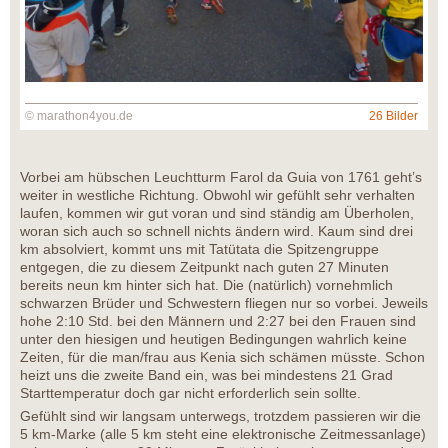
© marathon4you.de
26 Bilder
Vorbei am hübschen Leuchtturm Farol da Guia von 1761 geht’s
weiter in westliche Richtung. Obwohl wir gefühlt sehr verhalten
laufen, kommen wir gut voran und sind ständig am Überholen,
woran sich auch so schnell nichts ändern wird. Kaum sind drei
km absolviert, kommt uns mit Tatütata die Spitzengruppe
entgegen, die zu diesem Zeitpunkt nach guten 27 Minuten
bereits neun km hinter sich hat. Die (natürlich) vornehmlich
schwarzen Brüder und Schwestern fliegen nur so vorbei. Jeweils
hohe 2:10 Std. bei den Männern und 2:27 bei den Frauen sind
unter den hiesigen und heutigen Bedingungen wahrlich keine
Zeiten, für die man/frau aus Kenia sich schämen müsste. Schon
heizt uns die zweite Band ein, was bei mindestens 21 Grad
Starttemperatur doch gar nicht erforderlich sein sollte.
Gefühlt sind wir langsam unterwegs, trotzdem passieren wir die
5 km-Marke (alle 5 km steht eine elektronische Zeitmessanlage)