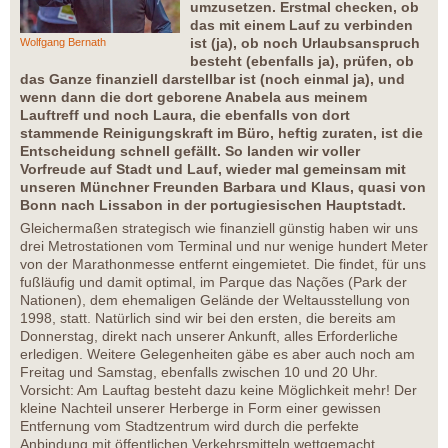
umzusetzen. Erstmal checken, ob
das mit einem Lauf zu verbinden
ist (ja), ob noch Urlaubsanspruch
Wolfgang Bernath
besteht (ebenfalls ja), prüfen, ob
das Ganze finanziell darstellbar ist (noch einmal ja), und
wenn dann die dort geborene Anabela aus meinem
Lauftreff und noch Laura, die ebenfalls von dort
stammende Reinigungskraft im Büro, heftig zuraten, ist die
Entscheidung schnell gefällt. So landen wir voller
Vorfreude auf Stadt und Lauf, wieder mal gemeinsam mit
unseren Münchner Freunden Barbara und Klaus, quasi von
Bonn nach Lissabon in der portugiesischen Hauptstadt.
Gleichermaßen strategisch wie finanziell günstig haben wir uns
drei Metrostationen vom Terminal und nur wenige hundert Meter
von der Marathonmesse entfernt eingemietet. Die findet, für uns
fußläufig und damit optimal, im Parque das Nações (Park der
Nationen), dem ehemaligen Gelände der Weltausstellung von
1998, statt. Natürlich sind wir bei den ersten, die bereits am
Donnerstag, direkt nach unserer Ankunft, alles Erforderliche
erledigen. Weitere Gelegenheiten gäbe es aber auch noch am
Freitag und Samstag, ebenfalls zwischen 10 und 20 Uhr.
Vorsicht: Am Lauftag besteht dazu keine Möglichkeit mehr! Der
kleine Nachteil unserer Herberge in Form einer gewissen
Entfernung vom Stadtzentrum wird durch die perfekte
Anbindung mit öffentlichen Verkehrsmitteln wettgemacht.