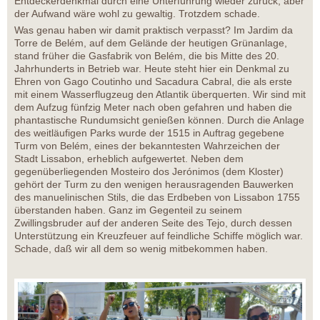
Entdeckerdenkmal durch eine Unterführung wieder zurück, aber
der Aufwand wäre wohl zu gewaltig. Trotzdem schade.
Was genau haben wir damit praktisch verpasst? Im Jardim da
Torre de Belém, auf dem Gelände der heutigen Grünanlage,
stand früher die Gasfabrik von Belém, die bis Mitte des 20.
Jahrhunderts in Betrieb war. Heute steht hier ein Denkmal zu
Ehren von Gago Coutinho und Sacadura Cabral, die als erste
mit einem Wasserflugzeug den Atlantik überquerten. Wir sind mit
dem Aufzug fünfzig Meter nach oben gefahren und haben die
phantastische Rundumsicht genießen können. Durch die Anlage
des weitläufigen Parks wurde der 1515 in Auftrag gegebene
Turm von Belém, eines der bekanntesten Wahrzeichen der
Stadt Lissabon, erheblich aufgewertet. Neben dem
gegenüberliegenden Mosteiro dos Jerónimos (dem Kloster)
gehört der Turm zu den wenigen herausragenden Bauwerken
des manuelinischen Stils, die das Erdbeben von Lissabon 1755
überstanden haben. Ganz im Gegenteil zu seinem
Zwillingsbruder auf der anderen Seite des Tejo, durch dessen
Unterstützung ein Kreuzfeuer auf feindliche Schiffe möglich war.
Schade, daß wir all dem so wenig mitbekommen haben.