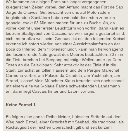
Wir kommen an einigen Forts aus längst vergangenen
kriegerischen Zeiten vorbei, den Anfang macht das Fort de Sao
Jorge de Oitavos. Gut bewacht von uns auf Motorrädern
begleitenden Sanitätern haben wir bald die ersten zehn km
gepackt, exakt 63 Minuten stehen für uns zu Buche. Ah, da
vorne kommt unser erster Leuchtturm von vorhin, dann kann es
bis zum Stadtgebiet von Cascais, wo wir morgens gestartet sind,
nicht mehr allzu weit sein. Genauso ist es, den folgenden Kreisel
erkenne ich sofort wieder. Von einer Aussichtsplattform an der
Boca do Inferno, dem "Höllenschlund", kann man hervorragend
die faszinierende Naturgewalt des Meeres beobachten. 20 m in
die Tiefe brechen bei Seegang mächtige Wellen unter großem
Tosen an die Felsklippen. Sehr attraktiv ist der Einlauf in die
Stadt, zunächst an tollen Häusern und dem Parque Marechal
Carmona vorbei, am Palácio da Cidadela, am Yachthafen, am
Strand, klasse! Mein Münchner Klaus freundet sich noch schnell
mit einem eine weiß-blaue Fahne schwenkenden Landsmann
an, dann liegt Cascais hinter und Estoril vor uns.
Keine Formel 1
Es folgen eine ganze Reihe kleiner, hübscher Strände auf dem
Weg nach Estoril, einer Ortschaft mit Seebad, die traditionell als
Rückzugsort der reichen Oberschicht gilt und seit kurzem