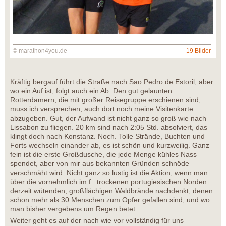
© marathon4you.de
19 Bilder
Kräftig bergauf führt die Straße nach Sao Pedro de Estoril, aber
wo ein Auf ist, folgt auch ein Ab. Den gut gelaunten
Rotterdamern, die mit großer Reisegruppe erschienen sind,
muss ich versprechen, auch dort noch meine Visitenkarte
abzugeben. Gut, der Aufwand ist nicht ganz so groß wie nach
Lissabon zu fliegen. 20 km sind nach 2:05 Std. absolviert, das
klingt doch nach Konstanz. Noch. Tolle Strände, Buchten und
Forts wechseln einander ab, es ist schön und kurzweilig. Ganz
fein ist die erste Großdusche, die jede Menge kühles Nass
spendet, aber von mir aus bekannten Gründen schnöde
verschmäht wird. Nicht ganz so lustig ist die Aktion, wenn man
über die vornehmlich im f...trockenen portugiesischen Norden
derzeit wütenden, großflächigen Waldbrände nachdenkt, denen
schon mehr als 30 Menschen zum Opfer gefallen sind, und wo
man bisher vergebens um Regen betet.
Weiter geht es auf der nach wie vor vollständig für uns