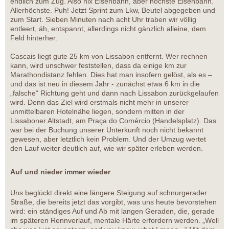
endlich zum Zug. Also nix Eisenbahn, aber höchste Eisenbahn.
Allerhöchste. Puh! Jetzt Sprint zum Lkw, Beutel abgegeben und
zum Start. Sieben Minuten nach acht Uhr traben wir völlig
entleert, äh, entspannt, allerdings nicht gänzlich alleine, dem
Feld hinterher.
Cascais liegt gute 25 km von Lissabon entfernt. Wer rechnen
kann, wird unschwer feststellen, dass da einige km zur
Marathondistanz fehlen. Dies hat man insofern gelöst, als es –
und das ist neu in diesem Jahr - zunächst etwa 6 km in die
„falsche“ Richtung geht und dann nach Lissabon zurückgelaufen
wird. Denn das Ziel wird erstmals nicht mehr in unserer
unmittelbaren Hotelnähe liegen, sondern mitten in der
Lissaboner Altstadt, am Praça do Comércio (Handelsplatz). Das
war bei der Buchung unserer Unterkunft noch nicht bekannt
gewesen, aber letztlich kein Problem. Und der Umzug wertet
den Lauf weiter deutlich auf, wie wir später erleben werden.
Auf und nieder immer wieder
Uns beglückt direkt eine längere Steigung auf schnurgerader
Straße, die bereits jetzt das vorgibt, was uns heute bevorstehen
wird: ein ständiges Auf und Ab mit langen Geraden, die, gerade
im späteren Rennverlauf, mentale Härte erfordern werden. „Well