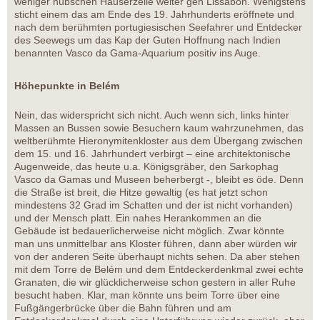
weniger hübschen Häuserzeile weiter gen Lissabon. Wenigstens
sticht einem das am Ende des 19. Jahrhunderts eröffnete und
nach dem berühmten portugiesischen Seefahrer und Entdecker
des Seewegs um das Kap der Guten Hoffnung nach Indien
benannten Vasco da Gama-Aquarium positiv ins Auge.
Höhepunkte in Belém
Nein, das widerspricht sich nicht. Auch wenn sich, links hinter
Massen an Bussen sowie Besuchern kaum wahrzunehmen, das
weltberühmte Hieronymitenkloster aus dem Übergang zwischen
dem 15. und 16. Jahrhundert verbirgt – eine architektonische
Augenweide, das heute u.a. Königsgräber, den Sarkophag
Vasco da Gamas und Museen beherbergt -, bleibt es öde. Denn
die Straße ist breit, die Hitze gewaltig (es hat jetzt schon
mindestens 32 Grad im Schatten und der ist nicht vorhanden)
und der Mensch platt. Ein nahes Herankommen an die
Gebäude ist bedauerlicherweise nicht möglich. Zwar könnte
man uns unmittelbar ans Kloster führen, dann aber würden wir
von der anderen Seite überhaupt nichts sehen. Da aber stehen
mit dem Torre de Belém und dem Entdeckerdenkmal zwei echte
Granaten, die wir glücklicherweise schon gestern in aller Ruhe
besucht haben. Klar, man könnte uns beim Torre über eine
Fußgängerbrücke über die Bahn führen und am