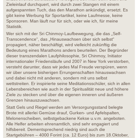
Zieleinlauf durchquert, wird durch zwei Stangen mit einem
aufgespannten Tuch, das den Marathon ankündigt, ersetzt. Es
gibt keine Werbung für Sportartikel, keine Laufmesse, keine
Sponsoren. Man läuft nur für sich, oder wie ich, für meine
Statistik.
Wer sich mit der Sri Chinmoy-Laufbewegung, die das „Self-
Transcendence“, das „Hinauswachsen über sich selbst“
propagiert, näher beschäftigt, wird vielleicht zukünftig die
Bedeutung eines Marathons anders beurteilen. Der Begründer
dieser transzendalen Laufphilosophie, Sri Chinmoy, Initiator
internationaler Friedensläufe und 2007 in New York verstorben,
versteht darunter, dass wir jedes Mal Freude verspüren, wenn
wir über unsere bisherigen Errungenschaften hinauswachsen
und dabei nicht mit anderen, sondern mit uns selbst
wettstreiten. Er inspirierte seine Meditationsschüler, sich in allen
Lebensbereichen wie auch in der Spiritualität neue und höhere
Ziele zu stecken und über die eigenen inneren und äußeren
Grenzen hinauszuwachsen.
Statt Gels und Riegel werden am Versorgungsstand belegte
Brote mit allerlei Gemüse drauf, Gurken- und Apfelspalten,
Melonenscheiben, selbstgebackene Kekse u.v.m. angeboten.
Alle Helfer arbeiten ehrenamtlich, sind sehr engagiert und
hilfsbereit. Dementsprechend niedrig sind auch die
Startgebühren – 4000 Forint (ca. 12 Euro) bis zum 18.Oktober,