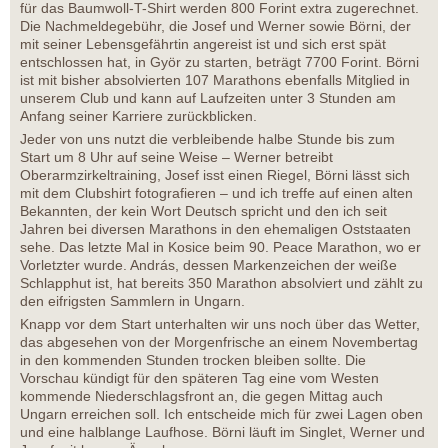
für das Baumwoll-T-Shirt werden 800 Forint extra zugerechnet.
Die Nachmeldegebühr, die Josef und Werner sowie Börni, der
mit seiner Lebensgefährtin angereist ist und sich erst spät
entschlossen hat, in Györ zu starten, beträgt 7700 Forint. Börni
ist mit bisher absolvierten 107 Marathons ebenfalls Mitglied in
unserem Club und kann auf Laufzeiten unter 3 Stunden am
Anfang seiner Karriere zurückblicken.
Jeder von uns nutzt die verbleibende halbe Stunde bis zum
Start um 8 Uhr auf seine Weise – Werner betreibt
Oberarmzirkeltraining, Josef isst einen Riegel, Börni lässt sich
mit dem Clubshirt fotografieren – und ich treffe auf einen alten
Bekannten, der kein Wort Deutsch spricht und den ich seit
Jahren bei diversen Marathons in den ehemaligen Oststaaten
sehe. Das letzte Mal in Kosice beim 90. Peace Marathon, wo er
Vorletzter wurde. András, dessen Markenzeichen der weiße
Schlapphut ist, hat bereits 350 Marathon absolviert und zählt zu
den eifrigsten Sammlern in Ungarn.
Knapp vor dem Start unterhalten wir uns noch über das Wetter,
das abgesehen von der Morgenfrische an einem Novembertag
in den kommenden Stunden trocken bleiben sollte. Die
Vorschau kündigt für den späteren Tag eine vom Westen
kommende Niederschlagsfront an, die gegen Mittag auch
Ungarn erreichen soll. Ich entscheide mich für zwei Lagen oben
und eine halblange Laufhose. Börni läuft im Singlet, Werner und