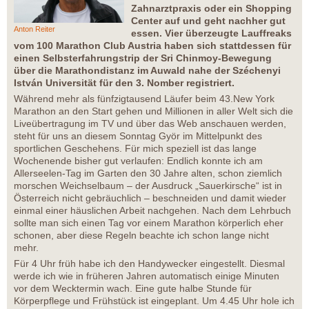
Zahnarztpraxis oder ein Shopping
Center auf und geht nachher gut
Anton Reiter
essen. Vier überzeugte Lauffreaks
vom 100 Marathon Club Austria haben sich stattdessen für
einen Selbsterfahrungstrip der Sri Chinmoy-Bewegung
über die Marathondistanz im Auwald nahe der Széchenyi
István Universität für den 3. Nomber registriert.
Während mehr als fünfzigtausend Läufer beim 43.New York
Marathon an den Start gehen und Millionen in aller Welt sich die
Liveübertragung im TV und über das Web anschauen werden,
steht für uns an diesem Sonntag Györ im Mittelpunkt des
sportlichen Geschehens. Für mich speziell ist das lange
Wochenende bisher gut verlaufen: Endlich konnte ich am
Allerseelen-Tag im Garten den 30 Jahre alten, schon ziemlich
morschen Weichselbaum – der Ausdruck „Sauerkirsche“ ist in
Österreich nicht gebräuchlich – beschneiden und damit wieder
einmal einer häuslichen Arbeit nachgehen. Nach dem Lehrbuch
sollte man sich einen Tag vor einem Marathon körperlich eher
schonen, aber diese Regeln beachte ich schon lange nicht
mehr.
Für 4 Uhr früh habe ich den Handywecker eingestellt. Diesmal
werde ich wie in früheren Jahren automatisch einige Minuten
vor dem Wecktermin wach. Eine gute halbe Stunde für
Körperpflege und Frühstück ist eingeplant. Um 4.45 Uhr hole ich