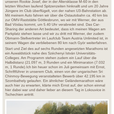
unseren Rookie Josef, der in der Altersklasse M-60 in den
letzten Wochen laufend Spitzenzeiten hinknallt und um 20 Jahre
Jüngere im Club überflügelt, von der nahen U3-Bahnstation ab.
Mit meinem Auto fahren wir über die Ostautobahn ca. 40 km bis
zur OMV-Raststätte Göttlesbrunn, wo wir mit Werner, der aus
Bad Vöslau kommt, um 5.40 Uhr verabredet sind. Das Car-
Sharing der anderen Art bedeutet, dass ich meinen Wagen am
Parkplatz stehen lasse und wir zu dritt mit Werner, der zudem
Obmann-Stellvertreter im Laufclub Team Austria Unlimited ist, in
seinem Wagen die verbliebenen 80 km nach Györ weiterfahren.
Start und Ziel des auf sechs Runden angesetzten Marathons ist
ein Auwaldstück nahe des Széchenyi István Universitäts-
Colleges. Am Programm stehen zudem ein Lauf über die
Halbdistanz (21.097 m, 3 Runden und ein Minimaraton (7.032
m, 1 Runde).Ich bin heuer schon im Juli gemeinsam mit Ernst,
Schriftführer in unserem Club, einen von der ungarischen Sri
Chinmoy-Bewegung veranstalteten Bewerb über 42.195 km in
Szombathely gelaufen. Ein ähnlicher Geländemarathon wäre
auch hier zu erwarten, klärte mich Ernst auf, der schon einmal
hier dabei war und daher lieber an diesem Tag in Lokouvice in
Tschechien antritt.