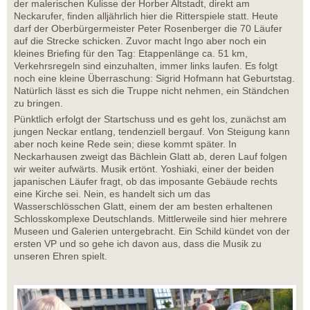
der malerischen Kulisse der Horber Altstadt, direkt am
Neckarufer, finden alljährlich hier die Ritterspiele statt. Heute
darf der Oberbürgermeister Peter Rosenberger die 70 Läufer
auf die Strecke schicken. Zuvor macht Ingo aber noch ein
kleines Briefing für den Tag: Etappenlänge ca. 51 km,
Verkehrsregeln sind einzuhalten, immer links laufen. Es folgt
noch eine kleine Überraschung: Sigrid Hofmann hat Geburtstag.
Natürlich lässt es sich die Truppe nicht nehmen, ein Ständchen
zu bringen.
Pünktlich erfolgt der Startschuss und es geht los, zunächst am
jungen Neckar entlang, tendenziell bergauf. Von Steigung kann
aber noch keine Rede sein; diese kommt später. In
Neckarhausen zweigt das Bächlein Glatt ab, deren Lauf folgen
wir weiter aufwärts. Musik ertönt. Yoshiaki, einer der beiden
japanischen Läufer fragt, ob das imposante Gebäude rechts
eine Kirche sei. Nein, es handelt sich um das
Wasserschlösschen Glatt, einem der am besten erhaltenen
Schlosskomplexe Deutschlands. Mittlerweile sind hier mehrere
Museen und Galerien untergebracht. Ein Schild kündet von der
ersten VP und so gehe ich davon aus, dass die Musik zu
unseren Ehren spielt.