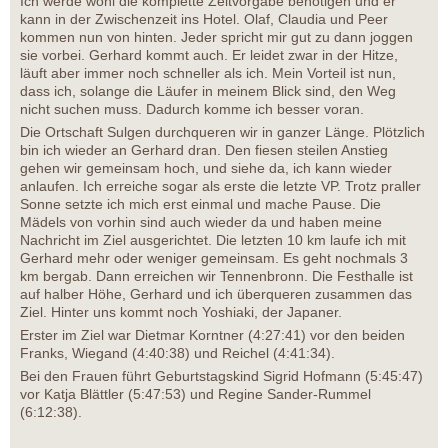
Ich werde wohl die komplette Zeitvorgabe benötigen und er
kann in der Zwischenzeit ins Hotel. Olaf, Claudia und Peer
kommen nun von hinten. Jeder spricht mir gut zu dann joggen
sie vorbei. Gerhard kommt auch. Er leidet zwar in der Hitze,
läuft aber immer noch schneller als ich. Mein Vorteil ist nun,
dass ich, solange die Läufer in meinem Blick sind, den Weg
nicht suchen muss. Dadurch komme ich besser voran.
Die Ortschaft Sulgen durchqueren wir in ganzer Länge. Plötzlich
bin ich wieder an Gerhard dran. Den fiesen steilen Anstieg
gehen wir gemeinsam hoch, und siehe da, ich kann wieder
anlaufen. Ich erreiche sogar als erste die letzte VP. Trotz praller
Sonne setzte ich mich erst einmal und mache Pause. Die
Mädels von vorhin sind auch wieder da und haben meine
Nachricht im Ziel ausgerichtet. Die letzten 10 km laufe ich mit
Gerhard mehr oder weniger gemeinsam. Es geht nochmals 3
km bergab. Dann erreichen wir Tennenbronn. Die Festhalle ist
auf halber Höhe, Gerhard und ich überqueren zusammen das
Ziel. Hinter uns kommt noch Yoshiaki, der Japaner.
Erster im Ziel war Dietmar Korntner (4:27:41) vor den beiden
Franks, Wiegand (4:40:38) und Reichel (4:41:34).
Bei den Frauen führt Geburtstagskind Sigrid Hofmann (5:45:47)
vor Katja Blättler (5:47:53) und Regine Sander-Rummel
(6:12:38).