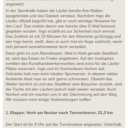
angesetzt.
In der Sporthalle haben die Läufer bereits ihre Matten
ausgebreitet und das Gepäck verstaut. Nachdem Ingo die
Läufer offiziell begrüßt hat, gibt er noch wichtige Hinweise für
den Lauf. Das meiste davon war bereits über E-Mail bekannt
gegeben worden. Ingo erzählt es zur Sicherheit noch einmal.
Das Zeitlimit ist mit 10 Minuten für den Kilometer großzügig und
wer Ingo kennt, weiß, dass er auch mal ein Auge zudrückt, wenn
sich jemand ausnahmsweise doch verspätet.
Dann geht es zum Abendessen. Weil in Horb gerade Stadtfest
ist, wird das Essen im Freien angeboten. Auf der Inselspitze
inmitten des Kunsthandwerkermarktes sind extra für die Läufer
Plätze reserviert. Inge und ihr Küchenteam tischen auf;
Getränke holt man beim lokalen Sportverein. In diesem netten
Ambiente lässt man es sich gerne schmecken. Obwohl das
Wetter herrlich ist und das Stadtfest viele Besucher anzieht, sind
die Tische mit den Läufern jedoch bald wieder verwaist. Auch
Norbert und ich machen uns in der Dämmerung auf den Weg.
Wir müssen noch einige Vorbereitungen treffen.
1. Etappe: Horb am Neckar nach Tennenbronn, 51,3 km
Der Start ist für 9 Uhr auf der Turnierwiese angesetzt. Unterhalb