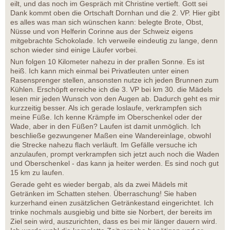
eilt, und das noch im Gespräch mit Christine vertieft. Gott sei
Dank kommt oben die Ortschaft Dornhan und die 2. VP. Hier gibt
es alles was man sich wünschen kann: belegte Brote, Obst,
Nüsse und von Helferin Corinne aus der Schweiz eigens
mitgebrachte Schokolade. Ich verweile eindeutig zu lange, denn
schon wieder sind einige Läufer vorbei.
Nun folgen 10 Kilometer nahezu in der prallen Sonne. Es ist
heiß. Ich kann mich einmal bei Privatleuten unter einen
Rasensprenger stellen, ansonsten nutze ich jeden Brunnen zum
Kühlen. Erschöpft erreiche ich die 3. VP bei km 30. die Mädels
lesen mir jeden Wunsch von den Augen ab. Dadurch geht es mir
kurzzeitig besser. Als ich gerade loslaufe, verkrampfen sich
meine Füße. Ich kenne Krämpfe im Oberschenkel oder der
Wade, aber in den Füßen? Laufen ist damit unmöglich. Ich
beschließe gezwungener Maßen eine Wandereinlage, obwohl
die Strecke nahezu flach verläuft. Im Gefälle versuche ich
anzulaufen, prompt verkrampfen sich jetzt auch noch die Waden
und Oberschenkel - das kann ja heiter werden. Es sind noch gut
15 km zu laufen.
Gerade geht es wieder bergab, als da zwei Mädels mit
Getränken im Schatten stehen. Überraschung! Sie haben
kurzerhand einen zusätzlichen Getränkestand eingerichtet. Ich
trinke nochmals ausgiebig und bitte sie Norbert, der bereits im
Ziel sein wird, auszurichten, dass es bei mir länger dauern wird.