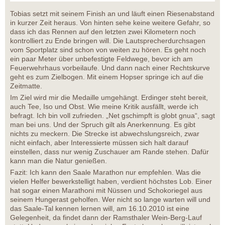
Tobias setzt mit seinem Finish an und läuft einen Riesenabstand
in kurzer Zeit heraus. Von hinten sehe keine weitere Gefahr, so
dass ich das Rennen auf den letzten zwei Kilometern noch
kontrolliert zu Ende bringen will. Die Lautsprecherdurchsagen
vom Sportplatz sind schon von weiten zu hören. Es geht noch
ein paar Meter über unbefestigte Feldwege, bevor ich am
Feuerwehrhaus vorbeilaufe. Und dann nach einer Rechtskurve
geht es zum Zielbogen. Mit einem Hopser springe ich auf die
Zeitmatte.
Im Ziel wird mir die Medaille umgehängt. Erdinger steht bereit,
auch Tee, Iso und Obst. Wie meine Kritik ausfällt, werde ich
befragt. Ich bin voll zufrieden. „Net gschimpft is globt gnua“, sagt
man bei uns. Und der Spruch gilt als Anerkennung. Es gibt
nichts zu meckern. Die Strecke ist abwechslungsreich, zwar
nicht einfach, aber Interessierte müssen sich halt darauf
einstellen, dass nur wenig Zuschauer am Rande stehen. Dafür
kann man die Natur genießen.
Fazit: Ich kann den Saale Marathon nur empfehlen. Was die
vielen Helfer bewerkstelligt haben, verdient höchstes Lob. Einer
hat sogar einen Marathoni mit Nüssen und Schokoriegel aus
seinem Hungerast geholfen. Wer nicht so lange warten will und
das Saale-Tal kennen lernen will, am 16.10.2010 ist eine
Gelegenheit, da findet dann der Ramsthaler Wein-Berg-Lauf