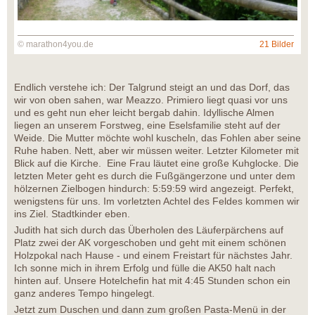
© marathon4you.de
21 Bilder
Endlich verstehe ich: Der Talgrund steigt an und das Dorf, das
wir von oben sahen, war Meazzo. Primiero liegt quasi vor uns
und es geht nun eher leicht bergab dahin. Idyllische Almen
liegen an unserem Forstweg, eine Eselsfamilie steht auf der
Weide. Die Mutter möchte wohl kuscheln, das Fohlen aber seine
Ruhe haben. Nett, aber wir müssen weiter. Letzter Kilometer mit
Blick auf die Kirche. Eine Frau läutet eine große Kuhglocke. Die
letzten Meter geht es durch die Fußgängerzone und unter dem
hölzernen Zielbogen hindurch: 5:59:59 wird angezeigt. Perfekt,
wenigstens für uns. Im vorletzten Achtel des Feldes kommen wir
ins Ziel. Stadtkinder eben.
Judith hat sich durch das Überholen des Läuferpärchens auf
Platz zwei der AK vorgeschoben und geht mit einem schönen
Holzpokal nach Hause - und einem Freistart für nächstes Jahr.
Ich sonne mich in ihrem Erfolg und fülle die AK50 halt nach
hinten auf. Unsere Hotelchefin hat mit 4:45 Stunden schon ein
ganz anderes Tempo hingelegt.
Jetzt zum Duschen und dann zum großen Pasta-Menü in der