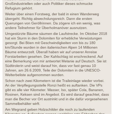
Großindustriellen oder auch Politiker dieses schmucke
Refugium gehört.
Weiter über einen Forstweg, der bald in einen Wanderweg
übergeht. Richtig abwechslungsreich. Dann die ersten
Querungen von Geröllrinnen. Da zögere ich ein wenig, was
andere Teilnehmer für Überholmanöver ausnutzen.
Umgestürzte Bäume säumen die Laufstrecke. Im Oktober 2018
hat ein Sturm in den Dolomiten für erhebliche Verwüstungen
gesorgt. Bei Böen mit Geschwindigkeiten von bis zu 180
km/Stunde wurden in den italienischen Alpen 14 Millionen
Bäume entwurzelt. Überall haben wir auf unserer Anreise
Forstarbeiten gesehen. Der Kahlschlag ist erschreckend. Auf
eine Bemerkung von mir antwortet Melanie auf Deutsch. Sie ist
Südtirolerin und weist darauf hin, dass vor fast genau 10
Jahren, am 26.6.2009, Teile der Dolomiten in die UNESCO-
Welterbeliste aufgenommen wurden.
Schon nach zwei Kilometern ist die Traileinlage wieder vorbei.
An der Verpflegungsstelle Ronzi heißt es auftanken. Die VPs
gibt es alle vier Kilometer. Wasser, Iso, später Cola, Bananen,
Rosinen, Keksen sind im Angebot. Es wird darauf geachtet, dass
man die Becher vor Ort austrinkt und in die dafür vorgesehenen
Sammelbehälter wirft.
Am Wegrand geben Holzschilder die noch zu laufenden
Kilometer an. Außerdem sorgen unzählige rote Fähnchen des