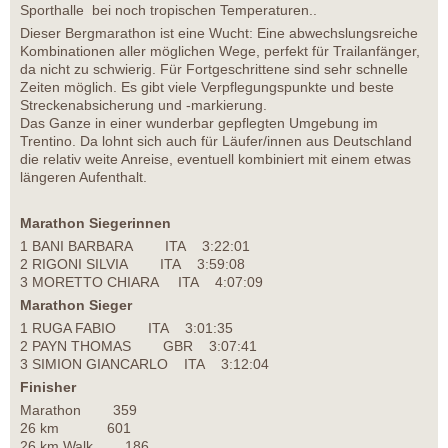
Sporthalle bei noch tropischen Temperaturen..
Dieser Bergmarathon ist eine Wucht: Eine abwechslungsreiche
Kombinationen aller möglichen Wege, perfekt für Trailanfänger,
da nicht zu schwierig. Für Fortgeschrittene sind sehr schnelle
Zeiten möglich. Es gibt viele Verpflegungspunkte und beste
Streckenabsicherung und -markierung.
Das Ganze in einer wunderbar gepflegten Umgebung im
Trentino. Da lohnt sich auch für Läufer/innen aus Deutschland
die relativ weite Anreise, eventuell kombiniert mit einem etwas
längeren Aufenthalt.
Marathon Siegerinnen
1 BANI BARBARA ITA 3:22:01
2 RIGONI SILVIA ITA 3:59:08
3 MORETTO CHIARA ITA 4:07:09
Marathon Sieger
1 RUGA FABIO ITA 3:01:35
2 PAYN THOMAS GBR 3:07:41
3 SIMION GIANCARLO ITA 3:12:04
Finisher
Marathon 359
26 km 601
26 km Walk 186