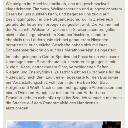
Wir steigen im Hotel Isolabella ab, das mit geschmackvoll
eingerichteten Zimmern, Wellnessbereich und ausgezeichnetem
Essen bei uns punkten kann, und begeben uns zügig auf
Besichtigungstour in die Fußgängerzone, wo im Zielbereich
gerade der hölzerne Torbogen aufgestellt wird. Die Fahnen mit
der Aufschrift „Welcome“, welche die Straßen säumen, gelten
nicht einfach irgendwelchen Sommerfrischlern, sondern
ebenfalls uns Läufern, wie sich bei genauerem Hinsehen
herausstellt. Auch etliche Geschäfte haben sich mit ihrer
Schaufensterdekoration auf das Marathonereignis eingestellt.
Im nahe gelegenen Centro Sportivo dei Fossi holen wir unsere
Unterlagen samt Starterbeutel ab. Letzterer ist gut gefüllt mit
Nudeln, Käse, getrocknetem Obst, verschiedenen Säften,
Riegeln und Energydrinks. Zusätzlich gibt es Gutscheine für die
Nudelparty nach dem Lauf, eine Tageskarte für den Bus sowie
ein Veranstaltungsshirt, wählbar in den Farben Rot, Blau,
Hellgrün und Weiß. Nach einem mehrgängigen Abendessen und
einem Drink am Hauptplatz mit Lauffreund Herbert aus
Frankfurt geht es nicht allzu spät ins Bett. Ich versuche mir noch
die Strecke auf dem Panoramabild des Handzettels
einzuprägen.