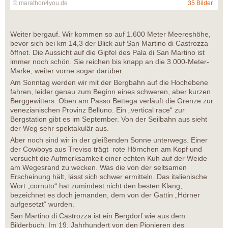
© marathon4you.de
35 Bilder
Weiter bergauf. Wir kommen so auf 1.600 Meter Meereshöhe,
bevor sich bei km 14,3 der Blick auf San Martino di Castrozza
öffnet. Die Aussicht auf die Gipfel des Pala di San Martino ist
immer noch schön. Sie reichen bis knapp an die 3.000-Meter-
Marke, weiter vorne sogar darüber.
Am Sonntag werden wir mit der Bergbahn auf die Hochebene
fahren, leider genau zum Beginn eines schweren, aber kurzen
Berggewitters. Oben am Passo Bettega verläuft die Grenze zur
venezianischen Provinz Belluno. Ein „vertical race“ zur
Bergstation gibt es im September. Von der Seilbahn aus sieht
der Weg sehr spektakulär aus.
Aber noch sind wir in der gleißenden Sonne unterwegs. Einer
der Cowboys aus Treviso trägt rote Hörnchen am Kopf und
versucht die Aufmerksamkeit einer echten Kuh auf der Weide
am Wegesrand zu wecken. Was die von der seltsamen
Erscheinung hält, lässt sich schwer ermitteln. Das italienische
Wort „cornuto“ hat zumindest nicht den besten Klang,
bezeichnet es doch jemanden, dem von der Gattin „Hörner
aufgesetzt“ wurden.
San Martino di Castrozza ist ein Bergdorf wie aus dem
Bilderbuch. Im 19. Jahrhundert von den Pionieren des