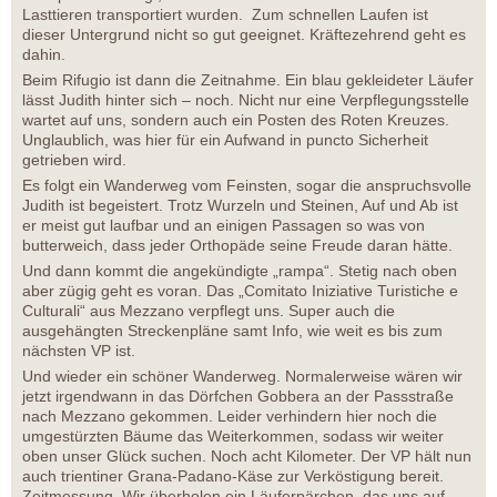
Lasttieren transportiert wurden. Zum schnellen Laufen ist
dieser Untergrund nicht so gut geeignet. Kräftezehrend geht es
dahin.
Beim Rifugio ist dann die Zeitnahme. Ein blau gekleideter Läufer
lässt Judith hinter sich – noch. Nicht nur eine Verpflegungsstelle
wartet auf uns, sondern auch ein Posten des Roten Kreuzes.
Unglaublich, was hier für ein Aufwand in puncto Sicherheit
getrieben wird.
Es folgt ein Wanderweg vom Feinsten, sogar die anspruchsvolle
Judith ist begeistert. Trotz Wurzeln und Steinen, Auf und Ab ist
er meist gut laufbar und an einigen Passagen so was von
butterweich, dass jeder Orthopäde seine Freude daran hätte.
Und dann kommt die angekündigte „rampa“. Stetig nach oben
aber zügig geht es voran. Das „Comitato Iniziative Turistiche e
Culturali“ aus Mezzano verpflegt uns. Super auch die
ausgehängten Streckenpläne samt Info, wie weit es bis zum
nächsten VP ist.
Und wieder ein schöner Wanderweg. Normalerweise wären wir
jetzt irgendwann in das Dörfchen Gobbera an der Passstraße
nach Mezzano gekommen. Leider verhindern hier noch die
umgestürzten Bäume das Weiterkommen, sodass wir weiter
oben unser Glück suchen. Noch acht Kilometer. Der VP hält nun
auch trientiner Grana-Padano-Käse zur Verköstigung bereit.
Zeitmessung. Wir überholen ein Läuferpärchen, das uns auf