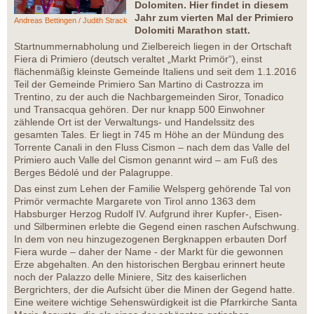
Dolomiten. Hier findet in diesem
Jahr zum vierten Mal der Primiero
Andreas Bettingen / Judith Strack
Dolomiti Marathon statt.
Startnummernabholung und Zielbereich liegen in der Ortschaft
Fiera di Primiero (deutsch veraltet „Markt Primör“), einst
flächenmäßig kleinste Gemeinde Italiens und seit dem 1.1.2016
Teil der Gemeinde Primiero San Martino di Castrozza im
Trentino, zu der auch die Nachbargemeinden Siror, Tonadico
und Transacqua gehören. Der nur knapp 500 Einwohner
zählende Ort ist der Verwaltungs- und Handelssitz des
gesamten Tales. Er liegt in 745 m Höhe an der Mündung des
Torrente Canali in den Fluss Cismon – nach dem das Valle del
Primiero auch Valle del Cismon genannt wird – am Fuß des
Berges Bédolé und der Palagruppe.
Das einst zum Lehen der Familie Welsperg gehörende Tal von
Primör vermachte Margarete von Tirol anno 1363 dem
Habsburger Herzog Rudolf IV. Aufgrund ihrer Kupfer-, Eisen-
und Silberminen erlebte die Gegend einen raschen Aufschwung.
In dem von neu hinzugezogenen Bergknappen erbauten Dorf
Fiera wurde – daher der Name - der Markt für die gewonnen
Erze abgehalten. An den historischen Bergbau erinnert heute
noch der Palazzo delle Miniere, Sitz des kaiserlichen
Bergrichters, der die Aufsicht über die Minen der Gegend hatte.
Eine weitere wichtige Sehenswürdigkeit ist die Pfarrkirche Santa