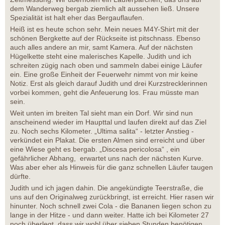
dem Wanderweg bergab ziemlich alt aussehen ließ. Unsere
Spezialität ist halt eher das Bergauflaufen.
Heiß ist es heute schon sehr. Mein neues M4Y-Shirt mit der
schönen Bergkette auf der Rückseite ist pitschnass. Ebenso
auch alles andere an mir, samt Kamera. Auf der nächsten
Hügelkette steht eine malerisches Kapelle. Judith und ich
schreiten zügig nach oben und sammeln dabei einige Läufer
ein. Eine große Einheit der Feuerwehr nimmt von mir keine
Notiz. Erst als gleich darauf Judith und drei Kurzstrecklerinnen
vorbei kommen, geht die Anfeuerung los. Frau müsste man
sein.
Weit unten im breiten Tal sieht man ein Dorf. Wir sind nun
anscheinend wieder im Haupttal und laufen direkt auf das Ziel
zu. Noch sechs Kilometer. „Ultima salita“ - letzter Anstieg -
verkündet ein Plakat. Die ersten Almen sind erreicht und über
eine Wiese geht es bergab. „Discesa pericolosa“ , ein
gefährlicher Abhang, erwartet uns nach der nächsten Kurve.
Was aber eher als Hinweis für die ganz schnellen Läufer taugen
dürfte.
Judith und ich jagen dahin. Die angekündigte Teerstraße, die
uns auf den Originalweg zurückbringt, ist erreicht. Hier rasen wir
hinunter. Noch schnell zwei Cola - die Bananen liegen schon zu
lange in der Hitze - und dann weiter. Hatte ich bei Kilometer 27
noch überlegt, dass wir wohl über sieben Stunden benötigen,