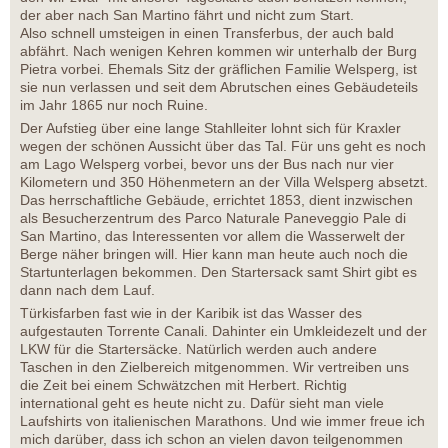
der aber nach San Martino fährt und nicht zum Start.
Also schnell umsteigen in einen Transferbus, der auch bald
abfährt. Nach wenigen Kehren kommen wir unterhalb der Burg
Pietra vorbei. Ehemals Sitz der gräflichen Familie Welsperg, ist
sie nun verlassen und seit dem Abrutschen eines Gebäudeteils
im Jahr 1865 nur noch Ruine.
Der Aufstieg über eine lange Stahlleiter lohnt sich für Kraxler
wegen der schönen Aussicht über das Tal. Für uns geht es noch
am Lago Welsperg vorbei, bevor uns der Bus nach nur vier
Kilometern und 350 Höhenmetern an der Villa Welsperg absetzt.
Das herrschaftliche Gebäude, errichtet 1853, dient inzwischen
als Besucherzentrum des Parco Naturale Paneveggio Pale di
San Martino, das Interessenten vor allem die Wasserwelt der
Berge näher bringen will. Hier kann man heute auch noch die
Startunterlagen bekommen. Den Startersack samt Shirt gibt es
dann nach dem Lauf.
Türkisfarben fast wie in der Karibik ist das Wasser des
aufgestauten Torrente Canali. Dahinter ein Umkleidezelt und der
LKW für die Startersäcke. Natürlich werden auch andere
Taschen in den Zielbereich mitgenommen. Wir vertreiben uns
die Zeit bei einem Schwätzchen mit Herbert. Richtig
international geht es heute nicht zu. Dafür sieht man viele
Laufshirts von italienischen Marathons. Und wie immer freue ich
mich darüber, dass ich schon an vielen davon teilgenommen