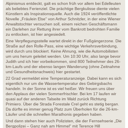
Alpinismus entdeckt, galt es schon früh vor allem bei Edelleuten
als beliebtes Ferienziel. Die prächtige Bergkulisse diente vielen
Künstlern als Inspirationsquelle. Auch die 1924 veröffentlichte
Novelle „Fräulein Else“ von Arthur Schnitzler, in der eine Wiener
Anwaltstochter versuchen soll, einem reichen Geschäftsmann
ein Darlehen zur Rettung ihrer vom Bankrott bedrohten Familie
zu entlocken, ist hier angesiedelt.
Eine Verpflegungsstelle wartet direkt in der Fußgängerzone. Die
Straße auf den Rolle-Pass, eine wichtige Verkehrsverbindung,
wird durch uns blockiert. Keine Ahnung, wie die Automobilisten
um uns herum geleitet werden. Um 10:30 Uhr, also lange bevor
Judith und ich hier vorbeikommen, sind 800 Teilnehmer des 26-
km-Laufs und der ebenso langen Wanderung (ohne Zeitnahme
und Gesundheitsnachweis) hier gestartet.
22 Grad vermeldet eine Temperaturanzeige. Dabei kann es sich
eigentlich nur um die Wassertemperatur des Gebirgsbachs
handeln. In der Sonne ist es viel heißer. Wir freuen uns über
den Applaus der vielen Sommerfrischler. Bei km 17 laufen wir
quasi auf der anderen Talseite im Wald zurück Richtung
Primiero. Über die Strada Forestale Crel geht es stetig bergan.
Da dürfte es immer genug Platz zum Überholen für die 26-km-
Läufer und die schnellen Marathonis gegeben haben.
Und dann stehen hier auch Polizisten, die der Fernsehserie „Die
Bergpolizei – Ganz nah am Himmel“ mit Terence Hill