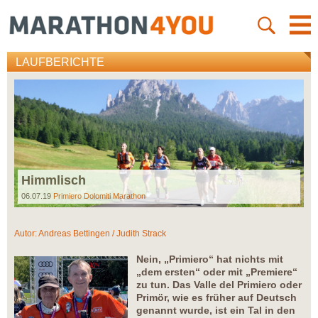
LAUFBERICHTE
Himmlisch
06.07.19
Primiero Dolomiti Marathon
Autor:
Andreas Bettingen / Judith Strack
Nein, „Primiero“ hat nichts mit
„dem ersten“ oder mit „Premiere“
zu tun. Das Valle del Primiero oder
Primör, wie es früher auf Deutsch
genannt wurde, ist ein Tal in den