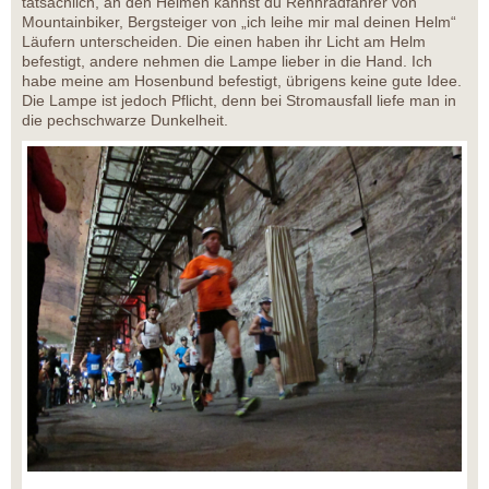
tatsächlich, an den Helmen kannst du Rennradfahrer von
Mountainbiker, Bergsteiger von „ich leihe mir mal deinen Helm“
Läufern unterscheiden. Die einen haben ihr Licht am Helm
befestigt, andere nehmen die Lampe lieber in die Hand. Ich
habe meine am Hosenbund befestigt, übrigens keine gute Idee.
Die Lampe ist jedoch Pflicht, denn bei Stromausfall liefe man in
die pechschwarze Dunkelheit.