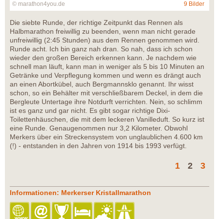
© marathon4you.de
9 Bilder
Die siebte Runde, der richtige Zeitpunkt das Rennen als
Halbmarathon freiwillig zu beenden, wenn man nicht gerade
unfreiwillig (2:45 Stunden) aus dem Rennen genommen wird.
Runde acht. Ich bin ganz nah dran. So nah, dass ich schon
wieder den großen Bereich erkennen kann. Je nachdem wie
schnell man läuft, kann man in weniger als 5 bis 10 Minuten an
Getränke und Verpflegung kommen und wenn es drängt auch
an einen Abortkübel, auch Bergmannsklo genannt. Ihr wisst
schon, so ein Behälter mit verschließbarem Deckel, in dem die
Bergleute Untertage ihre Notdurft verrichten. Nein, so schlimm
ist es ganz und gar nicht. Es gibt sogar richtige Dixi-
Toilettenhäuschen, die mit dem leckeren Vanilleduft. So kurz ist
eine Runde. Genaugenommen nur 3,2 Kilometer. Obwohl
Merkers über ein Streckensystem von unglaublichen 4.600 km
(!) - entstanden in den Jahren von 1914 bis 1993 verfügt.
1
2
3
Informationen: Merkerser Kristallmarathon