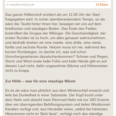
© marathon4you.de
19 Bilder
Das ganze Höllenreich erzittert als um 11:00 Uhr der Start
freigegeben wird. In schier atemberaubendem Tempo, so als
wäre der Teufel hinter ihnen her, bewegen wir uns auf dem
brettharten und staubigen Boden. Das Ende des Feldes
kontrolliert die Gruppe der Wikinger. Die Geschwindigkeit, der
ersten Runden ist zu hoch, um alles genauer wahrzunehmen,
und deshalb drehen wir eine zweite, eine dritte, eine vierte,
fünfte und sechste Runde. Hetzen muss ich nie, während des
kurzen Rundweges, so dachte ich, was soll schon
Unvorhergesehenes dazwischenkommen? Schnee und Regen,
Sturm und Wind sowie kalte Füße und kalte Hände gibt es auf
diesem Lauf nicht, dafür ungewohnte Wärme und Höhenmeter
nicht zu knapp.
Zur Hölle – was für eine staubige Wüste
Es ist als wäre man plötzlich aus dem Winterschlaf erwacht und
liefe bei Dunkelheit in einer Salzwüste. Der Kopf kocht unter
dem Helm und obwohl mein Rennrad-Helm mit nur 300 Gramm
über ein überragendes Belüftungssystem und tiefen Windtunnel-
Kanälen verfügt und, laut Hersteller einen „selbst bei härtesten
Hitzerennen nicht im Stich lässt“, verfolgt mich das ständige