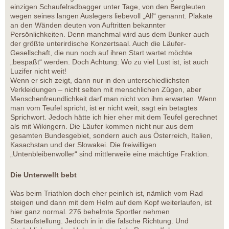
einzigen Schaufelradbagger unter Tage, von den Bergleuten
wegen seines langen Auslegers liebevoll „Alf“ genannt. Plakate
an den Wänden deuten von Auftritten bekannter
Persönlichkeiten. Denn manchmal wird aus dem Bunker auch
der größte unterirdische Konzertsaal. Auch die Läufer-
Gesellschaft, die nun noch auf ihren Start wartet möchte
„bespaßt“ werden. Doch Achtung: Wo zu viel Lust ist, ist auch
Luzifer nicht weit!
Wenn er sich zeigt, dann nur in den unterschiedlichsten
Verkleidungen – nicht selten mit menschlichen Zügen, aber
Menschenfreundlichkeit darf man nicht von ihm erwarten. Wenn
man vom Teufel spricht, ist er nicht weit, sagt ein betagtes
Sprichwort. Jedoch hätte ich hier eher mit dem Teufel gerechnet
als mit Wikingern. Die Läufer kommen nicht nur aus dem
gesamten Bundesgebiet, sondern auch aus Österreich, Italien,
Kasachstan und der Slowakei. Die freiwilligen
„Untenbleibenwoller“ sind mittlerweile eine mächtige Fraktion.
Die Unterwellt bebt
Was beim Triathlon doch eher peinlich ist, nämlich vom Rad
steigen und dann mit dem Helm auf dem Kopf weiterlaufen, ist
hier ganz normal. 276 behelmte Sportler nehmen
Startaufstellung. Jedoch in in die falsche Richtung. Und