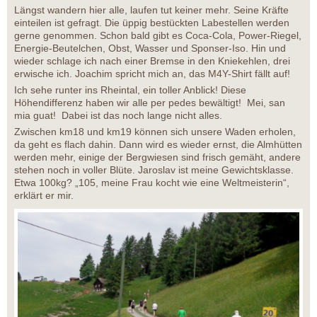
Längst wandern hier alle, laufen tut keiner mehr. Seine Kräfte
einteilen ist gefragt. Die üppig bestückten Labestellen werden
gerne genommen. Schon bald gibt es Coca-Cola, Power-Riegel,
Energie-Beutelchen, Obst, Wasser und Sponser-Iso. Hin und
wieder schlage ich nach einer Bremse in den Kniekehlen, drei
erwische ich. Joachim spricht mich an, das M4Y-Shirt fällt auf!
Ich sehe runter ins Rheintal, ein toller Anblick! Diese
Höhendifferenz haben wir alle per pedes bewältigt! Mei, san
mia guat! Dabei ist das noch lange nicht alles.
Zwischen km18 und km19 können sich unsere Waden erholen,
da geht es flach dahin. Dann wird es wieder ernst, die Almhütten
werden mehr, einige der Bergwiesen sind frisch gemäht, andere
stehen noch in voller Blüte. Jaroslav ist meine Gewichtsklasse.
Etwa 100kg? „105, meine Frau kocht wie eine Weltmeisterin“,
erklärt er mir.