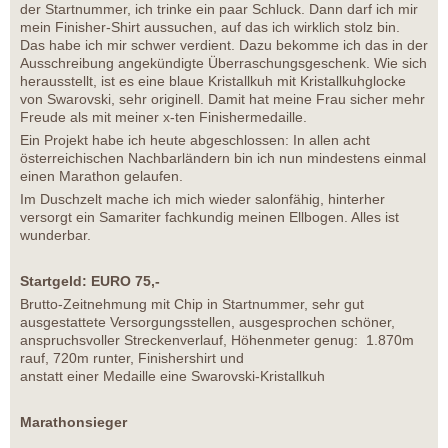
der Startnummer, ich trinke ein paar Schluck. Dann darf ich mir
mein Finisher-Shirt aussuchen, auf das ich wirklich stolz bin.
Das habe ich mir schwer verdient. Dazu bekomme ich das in der
Ausschreibung angekündigte Überraschungsgeschenk. Wie sich
herausstellt, ist es eine blaue Kristallkuh mit Kristallkuhglocke
von Swarovski, sehr originell. Damit hat meine Frau sicher mehr
Freude als mit meiner x-ten Finishermedaille.
Ein Projekt habe ich heute abgeschlossen: In allen acht
österreichischen Nachbarländern bin ich nun mindestens einmal
einen Marathon gelaufen.
Im Duschzelt mache ich mich wieder salonfähig, hinterher
versorgt ein Samariter fachkundig meinen Ellbogen. Alles ist
wunderbar.
Startgeld: EURO 75,-
Brutto-Zeitnehmung mit Chip in Startnummer, sehr gut
ausgestattete Versorgungsstellen, ausgesprochen schöner,
anspruchsvoller Streckenverlauf, Höhenmeter genug: 1.870m
rauf, 720m runter, Finishershirt und
anstatt einer Medaille eine Swarovski-Kristallkuh
Marathonsieger