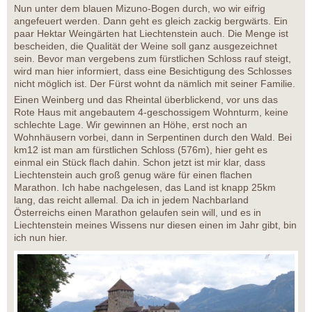
Nun unter dem blauen Mizuno-Bogen durch, wo wir eifrig
angefeuert werden. Dann geht es gleich zackig bergwärts. Ein
paar Hektar Weingärten hat Liechtenstein auch. Die Menge ist
bescheiden, die Qualität der Weine soll ganz ausgezeichnet
sein. Bevor man vergebens zum fürstlichen Schloss rauf steigt,
wird man hier informiert, dass eine Besichtigung des Schlosses
nicht möglich ist. Der Fürst wohnt da nämlich mit seiner Familie.
Einen Weinberg und das Rheintal überblickend, vor uns das
Rote Haus mit angebautem 4-geschossigem Wohnturm, keine
schlechte Lage. Wir gewinnen an Höhe, erst noch an
Wohnhäusern vorbei, dann in Serpentinen durch den Wald. Bei
km12 ist man am fürstlichen Schloss (576m), hier geht es
einmal ein Stück flach dahin. Schon jetzt ist mir klar, dass
Liechtenstein auch groß genug wäre für einen flachen
Marathon. Ich habe nachgelesen, das Land ist knapp 25km
lang, das reicht allemal. Da ich in jedem Nachbarland
Österreichs einen Marathon gelaufen sein will, und es in
Liechtenstein meines Wissens nur diesen einen im Jahr gibt, bin
ich nun hier.