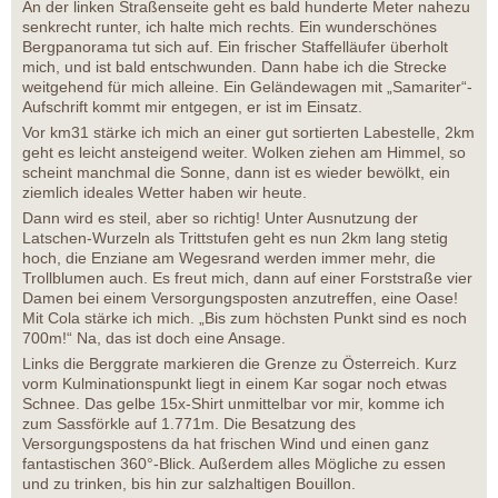
An der linken Straßenseite geht es bald hunderte Meter nahezu
senkrecht runter, ich halte mich rechts. Ein wunderschönes
Bergpanorama tut sich auf. Ein frischer Staffelläufer überholt
mich, und ist bald entschwunden. Dann habe ich die Strecke
weitgehend für mich alleine. Ein Geländewagen mit „Samariter“-
Aufschrift kommt mir entgegen, er ist im Einsatz.
Vor km31 stärke ich mich an einer gut sortierten Labestelle, 2km
geht es leicht ansteigend weiter. Wolken ziehen am Himmel, so
scheint manchmal die Sonne, dann ist es wieder bewölkt, ein
ziemlich ideales Wetter haben wir heute.
Dann wird es steil, aber so richtig! Unter Ausnutzung der
Latschen-Wurzeln als Trittstufen geht es nun 2km lang stetig
hoch, die Enziane am Wegesrand werden immer mehr, die
Trollblumen auch. Es freut mich, dann auf einer Forststraße vier
Damen bei einem Versorgungsposten anzutreffen, eine Oase!
Mit Cola stärke ich mich. „Bis zum höchsten Punkt sind es noch
700m!“ Na, das ist doch eine Ansage.
Links die Berggrate markieren die Grenze zu Österreich. Kurz
vorm Kulminationspunkt liegt in einem Kar sogar noch etwas
Schnee. Das gelbe 15x-Shirt unmittelbar vor mir, komme ich
zum Sassförkle auf 1.771m. Die Besatzung des
Versorgungspostens da hat frischen Wind und einen ganz
fantastischen 360°-Blick. Außerdem alles Mögliche zu essen
und zu trinken, bis hin zur salzhaltigen Bouillon.