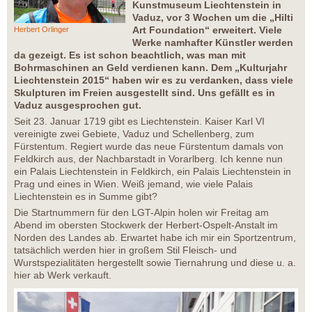
Kunstmuseum Liechtenstein in
Vaduz, vor 3 Wochen um die „Hilti
Art Foundation“ erweitert. Viele
Herbert Orlinger
Werke namhafter Künstler werden
da gezeigt. Es ist schon beachtlich, was man mit
Bohrmaschinen an Geld verdienen kann. Dem „Kulturjahr
Liechtenstein 2015“ haben wir es zu verdanken, dass viele
Skulpturen im Freien ausgestellt sind. Uns gefällt es in
Vaduz ausgesprochen gut.
Seit 23. Januar 1719 gibt es Liechtenstein. Kaiser Karl VI
vereinigte zwei Gebiete, Vaduz und Schellenberg, zum
Fürstentum. Regiert wurde das neue Fürstentum damals von
Feldkirch aus, der Nachbarstadt in Vorarlberg. Ich kenne nun
ein Palais Liechtenstein in Feldkirch, ein Palais Liechtenstein in
Prag und eines in Wien. Weiß jemand, wie viele Palais
Liechtenstein es in Summe gibt?
Die Startnummern für den LGT-Alpin holen wir Freitag am
Abend im obersten Stockwerk der Herbert-Ospelt-Anstalt im
Norden des Landes ab. Erwartet habe ich mir ein Sportzentrum,
tatsächlich werden hier in großem Stil Fleisch- und
Wurstspezialitäten hergestellt sowie Tiernahrung und diese u. a.
hier ab Werk verkauft.