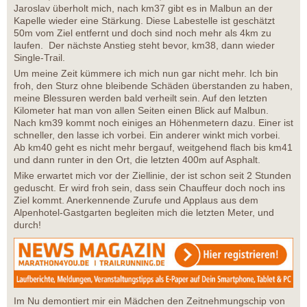
Jaroslav überholt mich, nach km37 gibt es in Malbun an der
Kapelle wieder eine Stärkung. Diese Labestelle ist geschätzt
50m vom Ziel entfernt und doch sind noch mehr als 4km zu
laufen. Der nächste Anstieg steht bevor, km38, dann wieder
Single-Trail.
Um meine Zeit kümmere ich mich nun gar nicht mehr. Ich bin
froh, den Sturz ohne bleibende Schäden überstanden zu haben,
meine Blessuren werden bald verheilt sein. Auf den letzten
Kilometer hat man von allen Seiten einen Blick auf Malbun.
Nach km39 kommt noch einiges an Höhenmetern dazu. Einer ist
schneller, den lasse ich vorbei. Ein anderer winkt mich vorbei.
Ab km40 geht es nicht mehr bergauf, weitgehend flach bis km41
und dann runter in den Ort, die letzten 400m auf Asphalt.
Mike erwartet mich vor der Ziellinie, der ist schon seit 2 Stunden
geduscht. Er wird froh sein, dass sein Chauffeur doch noch ins
Ziel kommt. Anerkennende Zurufe und Applaus aus dem
Alpenhotel-Gastgarten begleiten mich die letzten Meter, und
durch!
Im Nu demontiert mir ein Mädchen den Zeitnehmungschip von