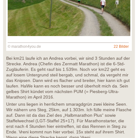
© marathon4you.de
22 Bilder
Bei km21 laufe ich an Andrea vorbei, wir sind 3 Stunden auf der
Strecke. Andrea (Chefin des Zermatt Marathon) ist die 6-Std-
Zugläuferin. Es geht rauf bis 1.539m. Noch vor km22 geht es
auf losem Untergrund steil bergab, und schmal, da vergeht mir
das Knipsen. Dann wird es flacher und breiter, hier kann ich gut
laufen. HaWe kann es noch besser und überholt mich da. Sein
gelbes Shirt kündet vom nächsten PUM (= Piesberg-Ultra-
Marathon) im April 2016.
Unter uns liegen in herrlichem smaragdgrün zwei kleine Seen.
Wir nähern uns Steg, 25km, auf 1.303m. Ich fülle meine Flasche
auf. Dann ist da das Ziel des „Halbmarathon Plus“ sowie
Staffelwechsel (LGT-Staffel 25+17). Für Marathonstarter, die
erst nach 4 Stunden hier eintreffen, ist das Rennen in Steg zu
Ende. Vreni kommt nun hier vorbei. 15x steht auf ihrem Shirt.
Wenn eine diese Strecke kennt, dann Vreni.