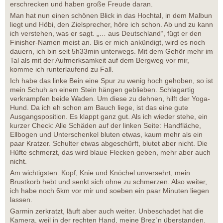
erschrecken und haben große Freude daran.
Man hat nun einen schönen Blick in das Hochtal, in dem Malbun
liegt und Höbi, den Zielsprecher, höre ich schon. Ab und zu kann
ich verstehen, was er sagt. „… aus Deutschland“, fügt er den
Finisher-Namen meist an. Bis er mich ankündigt, wird es noch
dauern, ich bin seit 5h33min unterwegs. Mit dem Gehör mehr im
Tal als mit der Aufmerksamkeit auf dem Bergweg vor mir,
komme ich runterlaufend zu Fall.
Ich habe das linke Bein eine Spur zu wenig hoch gehoben, so ist
mein Schuh an einem Stein hängen geblieben. Schlagartig
verkrampfen beide Waden. Um diese zu dehnen, hilft der Yoga-
Hund. Da ich eh schon am Bauch liege, ist das eine gute
Ausgangsposition. Es klappt ganz gut. Als ich wieder stehe, ein
kurzer Check: Alle Schäden auf der linken Seite: Handfläche,
Ellbogen und Unterschenkel bluten etwas, kaum mehr als ein
paar Kratzer. Schulter etwas abgeschürft, blutet aber nicht. Die
Hüfte schmerzt, das wird blaue Flecken geben, mehr aber auch
nicht.
Am wichtigsten: Kopf, Knie und Knöchel unversehrt, mein
Brustkorb hebt und senkt sich ohne zu schmerzen. Also weiter,
ich habe noch 6km vor mir und soeben ein paar Minuten liegen
lassen.
Garmin zerkratzt, läuft aber auch weiter. Unbeschadet hat die
Kamera, weil in der rechten Hand, meine Brez`n überstanden.