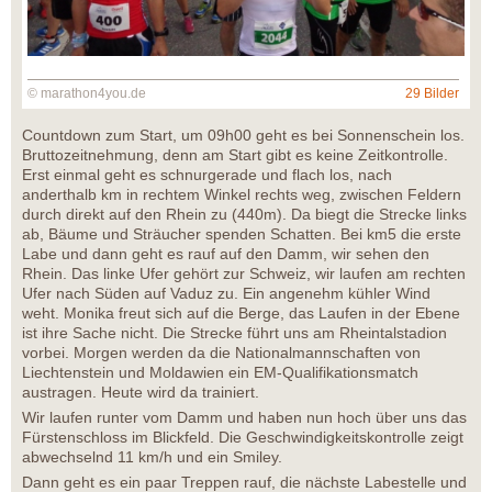
© marathon4you.de
29 Bilder
Countdown zum Start, um 09h00 geht es bei Sonnenschein los.
Bruttozeitnehmung, denn am Start gibt es keine Zeitkontrolle.
Erst einmal geht es schnurgerade und flach los, nach
anderthalb km in rechtem Winkel rechts weg, zwischen Feldern
durch direkt auf den Rhein zu (440m). Da biegt die Strecke links
ab, Bäume und Sträucher spenden Schatten. Bei km5 die erste
Labe und dann geht es rauf auf den Damm, wir sehen den
Rhein. Das linke Ufer gehört zur Schweiz, wir laufen am rechten
Ufer nach Süden auf Vaduz zu. Ein angenehm kühler Wind
weht. Monika freut sich auf die Berge, das Laufen in der Ebene
ist ihre Sache nicht. Die Strecke führt uns am Rheintalstadion
vorbei. Morgen werden da die Nationalmannschaften von
Liechtenstein und Moldawien ein EM-Qualifikationsmatch
austragen. Heute wird da trainiert.
Wir laufen runter vom Damm und haben nun hoch über uns das
Fürstenschloss im Blickfeld. Die Geschwindigkeitskontrolle zeigt
abwechselnd 11 km/h und ein Smiley.
Dann geht es ein paar Treppen rauf, die nächste Labestelle und