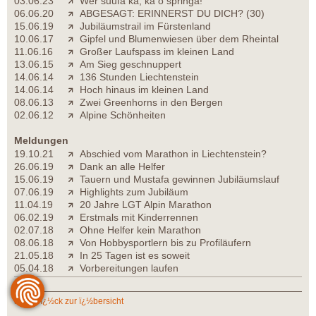
03.06.23
Wer suufa ka, ka o springa!
06.06.20
ABGESAGT: ERINNERST DU DICH? (30)
15.06.19
Jubiläumstrail im Fürstenland
10.06.17
Gipfel und Blumenwiesen über dem Rheintal
11.06.16
Großer Laufspass im kleinen Land
13.06.15
Am Sieg geschnuppert
14.06.14
136 Stunden Liechtenstein
14.06.14
Hoch hinaus im kleinen Land
08.06.13
Zwei Greenhorns in den Bergen
02.06.12
Alpine Schönheiten
Meldungen
19.10.21
Abschied vom Marathon in Liechtenstein?
26.06.19
Dank an alle Helfer
15.06.19
Tauern und Mustafa gewinnen Jubiläumslauf
07.06.19
Highlights zum Jubiläum
11.04.19
20 Jahre LGT Alpin Marathon
06.02.19
Erstmals mit Kinderrennen
02.07.18
Ohne Helfer kein Marathon
08.06.18
Von Hobbysportlern bis zu Profiläufern
21.05.18
In 25 Tagen ist es soweit
05.04.18
Vorbereitungen laufen
zurï¿½ck zur ï¿½bersicht