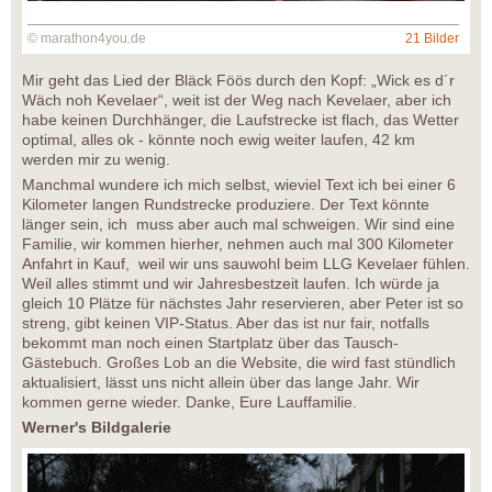
© marathon4you.de
21 Bilder
Mir geht das Lied der Bläck Föös durch den Kopf: „Wick es d´r
Wäch noh Kevelaer“, weit ist der Weg nach Kevelaer, aber ich
habe keinen Durchhänger, die Laufstrecke ist flach, das Wetter
optimal, alles ok - könnte noch ewig weiter laufen, 42 km
werden mir zu wenig.
Manchmal wundere ich mich selbst, wieviel Text ich bei einer 6
Kilometer langen Rundstrecke produziere. Der Text könnte
länger sein, ich muss aber auch mal schweigen. Wir sind eine
Familie, wir kommen hierher, nehmen auch mal 300 Kilometer
Anfahrt in Kauf, weil wir uns sauwohl beim LLG Kevelaer fühlen.
Weil alles stimmt und wir Jahresbestzeit laufen. Ich würde ja
gleich 10 Plätze für nächstes Jahr reservieren, aber Peter ist so
streng, gibt keinen VIP-Status. Aber das ist nur fair, notfalls
bekommt man noch einen Startplatz über das Tausch-
Gästebuch. Großes Lob an die Website, die wird fast stündlich
aktualisiert, lässt uns nicht allein über das lange Jahr. Wir
kommen gerne wieder. Danke, Eure Lauffamilie.
Werner's Bildgalerie