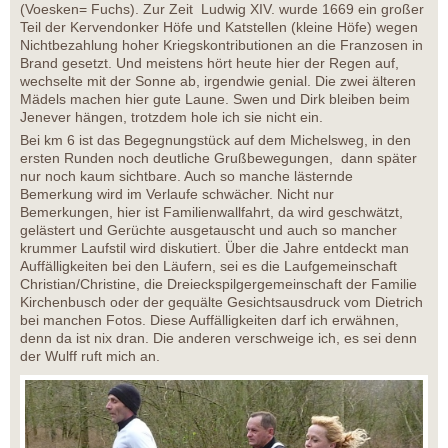
(Voesken= Fuchs). Zur Zeit Ludwig XIV. wurde 1669 ein großer
Teil der Kervendonker Höfe und Katstellen (kleine Höfe) wegen
Nichtbezahlung hoher Kriegskontributionen an die Franzosen in
Brand gesetzt. Und meistens hört heute hier der Regen auf,
wechselte mit der Sonne ab, irgendwie genial. Die zwei älteren
Mädels machen hier gute Laune. Swen und Dirk bleiben beim
Jenever hängen, trotzdem hole ich sie nicht ein.
Bei km 6 ist das Begegnungstück auf dem Michelsweg, in den
ersten Runden noch deutliche Grußbewegungen, dann später
nur noch kaum sichtbare. Auch so manche lästernde
Bemerkung wird im Verlaufe schwächer. Nicht nur
Bemerkungen, hier ist Familienwallfahrt, da wird geschwätzt,
gelästert und Gerüchte ausgetauscht und auch so mancher
krummer Laufstil wird diskutiert. Über die Jahre entdeckt man
Auffälligkeiten bei den Läufern, sei es die Laufgemeinschaft
Christian/Christine, die Dreieckspilgergemeinschaft der Familie
Kirchenbusch oder der gequälte Gesichtsausdruck vom Dietrich
bei manchen Fotos. Diese Auffälligkeiten darf ich erwähnen,
denn da ist nix dran. Die anderen verschweige ich, es sei denn
der Wulff ruft mich an.