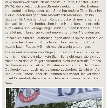
Bewundernswert finde ich die älteste Läuferin, Christel Kunze
(W75), die zuletzt noch am Bärenfels gekämpft hatte. Dietmar
läuft auffallend langsamer, sein Sohn hat andere Ziele, lässt ihn
alleine laufen und geht zum Marrakesch Marathon. Ich bin
dagegen fit. Nach der dritten Runde drücke ich meine Kamera
den weiblichen Kirchenbüschen in die Hand, konzentriere mich
aufs Laufen und versäge Birgit Bruder. Auf den letzten Runden
versägt mich Tanja, sie kommt unerwartet unter 4 Stunden an.
Tatsächlich sind die Laufbedingungen absolut spitze. Bei den VP
´s grapsche ich mir im Vorbeilaufen Honigkuchen und Cola,
mache kaum Pause, will mich mal ein wenig anstrengen.
Interessant ist wieder das Begegnungsstück. Die in der Spitze
kenn ich nicht, die trinken kein Bier. Hier sieht man, wie sich der
Abstand zu den Verfolgern verändert, sieht wie sich die Fitness
der Kumpels in den letzten Monaten verändert hat. Da gibt es
Quälereien aber auch nie gekannte Lockerheit. Es gibt ein Auf
und Ab der Fitness, aber sie kommen alle wieder. Ich vermisse
Josef Bickendorf, der vor einem Jahr einen komplizierten Bruch
hatte.