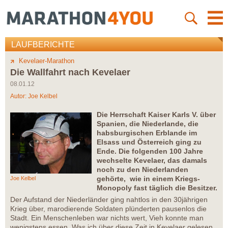
LAUFBERICHTE
Kevelaer-Marathon
Die Wallfahrt nach Kevelaer
08.01.12
Autor:
Joe Kelbel
Die Herrschaft Kaiser Karls V. über
Spanien, die Niederlande, die
habsburgischen Erblande im
Elsass und Österreich ging zu
Ende. Die folgenden 100 Jahre
wechselte Kevelaer, das damals
noch zu den Niederlanden
gehörte, wie in einem Kriegs-
Joe Kelbel
Monopoly fast täglich die Besitzer.
Der Aufstand der Niederländer ging nahtlos in den 30jährigen
Krieg über, marodierende Soldaten plünderten pausenlos die
Stadt. Ein Menschenleben war nichts wert, Vieh konnte man
wenigstens essen. Was ich über diese Zeit in Kevelaer gelesen