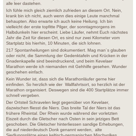
alle leer dastehen.
Ich fühle mich gleich ziemlich zufrieden an diesem Ort. Nein,
krank bin ich nicht, auch wenn dies einige Leute manchmal
behaupten. Also erwarte ich auch keine Heilung. Ich bin
vielleicht der erste topfitte Pilger, der sonntagmorgens im
Halbdunkeln hier erscheint. Liebe Läufer, nehmt Euch nächstes
Jahr die Zeit für diesen Ort, es sind nur zwei Kilometer vom
Startplatz bis hierhin, 10 Minuten, die sich lohnen.
217 Spontanheilungen sind dokumentiert. Mag man´s glauben
oder nicht, die Sammlung der Gedenktafeln und Krücken in der
Gnadenkapelle sind beeindruckend, und beim Kevelaer
Marathon werde ich niemanden mit Gehhilfe gesehen. Wunder
geschehen einfach.
Kein Wunder ist, dass sich die Marathonläufer gerne hier
einfinden. So herzlich wie der Wallfahrtsort, so herzlich ist der
Marathon organisiert. Deswegen sind die 400 Startplätze immer
schnell vergeben.
Der Ortsteil Schravelen liegt gegenüber von Kevelaer,
dazwischen fliesst die Niers. Das breite Tal der Niers ist das
frühere Rheintal. Der Rhein wurde während der vorletzten
Eiszeit durch die Gletscher nach Osten in sein jetziges Bett
geschoben. Die Gletscher hinterliessen sandige Erhebungen,
die auf niederdeutsch Donk genannt werden, alte
Siedlungsplätze eines keltisch-germanischen Mischvolkes.