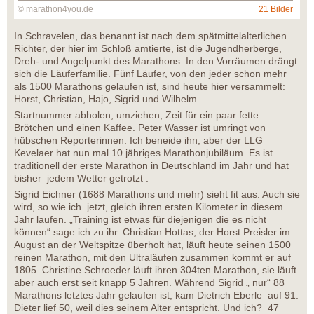
© marathon4you.de
21 Bilder
In Schravelen, das benannt ist nach dem spätmittelalterlichen
Richter, der hier im Schloß amtierte, ist die Jugendherberge,
Dreh- und Angelpunkt des Marathons. In den Vorräumen drängt
sich die Läuferfamilie. Fünf Läufer, von den jeder schon mehr
als 1500 Marathons gelaufen ist, sind heute hier versammelt:
Horst, Christian, Hajo, Sigrid und Wilhelm.
Startnummer abholen, umziehen, Zeit für ein paar fette
Brötchen und einen Kaffee. Peter Wasser ist umringt von
hübschen Reporterinnen. Ich beneide ihn, aber der LLG
Kevelaer hat nun mal 10 jähriges Marathonjubiläum. Es ist
traditionell der erste Marathon in Deutschland im Jahr und hat
bisher jedem Wetter getrotzt .
Sigrid Eichner (1688 Marathons und mehr) sieht fit aus. Auch sie
wird, so wie ich jetzt, gleich ihren ersten Kilometer in diesem
Jahr laufen. „Training ist etwas für diejenigen die es nicht
können“ sage ich zu ihr. Christian Hottas, der Horst Preisler im
August an der Weltspitze überholt hat, läuft heute seinen 1500
reinen Marathon, mit den Ultraläufen zusammen kommt er auf
1805. Christine Schroeder läuft ihren 304ten Marathon, sie läuft
aber auch erst seit knapp 5 Jahren. Während Sigrid „ nur“ 88
Marathons letztes Jahr gelaufen ist, kam Dietrich Eberle auf 91.
Dieter lief 50, weil dies seinem Alter entspricht. Und ich? 47