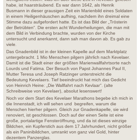
habe, ist haarsträubend. Es war dann 1642, als Henrik
Busmann in dieser grausigen Zeit ein Marienbild eines Soldaten
in einem Heiligenhäuschen aufhing, nachdem ihn dreimal eine
Stimme dazu aufgefordert hatte. Es ist das Bild der „Trösterin
der Betrübten“. Die ersten acht Wunderheilungen, die man mit
dem Bild in Verbindung brachte, wurden von der Kirche
untersucht und anerkannt, dann sah man davon ab. Es gab zu
viele.
Das Gnadenbild ist in der kleinen Kapelle auf dem Marktplatz
untergebracht. 1 Mio Menschen pilgern jährlich nach Kevelaer.
Damit ist die Stadt einer der größten Marienwallfahrtsorte nach
Lourds und Fatima. Der Besuch von Papst Johannes Paul II,
Mutter Teresa und Joseph Ratzinger unterstreicht die
Bedeutung Kevelaers. Tief beeindruckt hat mich das Gedicht
von Heinrich Heine: „Die Wallfahrt nach Kevlaar“. (alte
Schreibweise von Kevelaer), absolut lesenswert!
Noch vor dem Start des Kevelaer Marathons begebe ich mich in
die Innenstadt, ich will sehen und begreifen, warum die
Menschen hierher pilgern. Gleich zur Gnadenkapelle, sie wird
renoviert, ist geschlossen. Doch auf der einen Seite ist eine
große, portalartige Fensteröffnung, und da ist dieses winzige
Bildchen, ein Kupferstich aus dem 17.Jahrhundert, nicht größer
als ein Paninibildchen, umrankt von ganz viel Gold, hinter
dezentem Panzerglas.