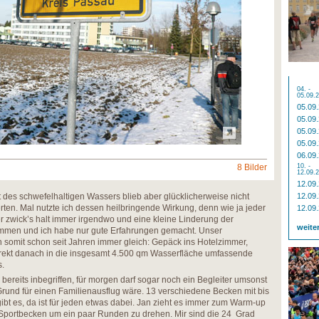
04. -
05.09.
05.09
05.09
05.09
05.09
06.09
8 Bilder
10. -
12.09.
12.09
 des schwefelhaltigen Wassers blieb aber glücklicherweise nicht
12.09
rten. Mal nutzte ich dessen heilbringende Wirkung, denn wie ja jeder
12.09
r zwick’s halt immer irgendwo und eine kleine Linderung der
weite
ommen und ich habe nur gute Erfahrungen gemacht. Unser
 somit schon seit Jahren immer gleich: Gepäck ins Hotelzimmer,
irekt danach in die insgesamt 4.500 qm Wasserfläche umfassende
.
eld bereits inbegriffen, für morgen darf sogar noch ein Begleiter umsonst
 Grund für einen Familienausflug wäre. 13 verschiedene Becken mit bis
bt es, da ist für jeden etwas dabei. Jan zieht es immer zum Warm-up
-Sportbecken um ein paar Runden zu drehen. Mir sind die 24 Grad