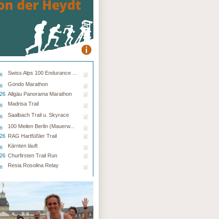
Swiss Alps 100 Endurance ...
26
Gondo Marathon
26
.26
Allgäu Panorama Marathon
Madrisa Trail
26
Saalbach Trail u. Skyrace
26
100 Meilen Berlin (Mauerw...
26
.26
RAG Hartfüßler Trail
Kärnten läuft
26
.26
Churfirsten Trail Run
Resia Rosolina Relay
26