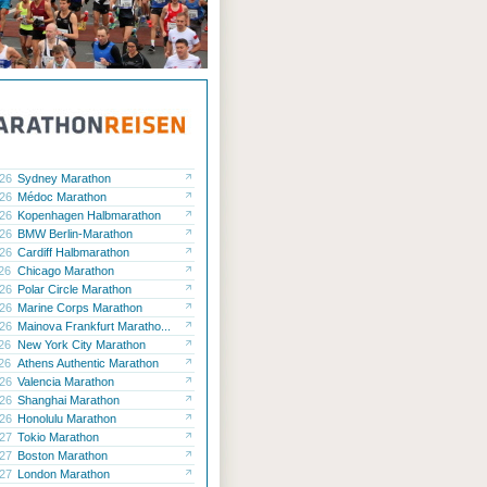
.26
Sydney Marathon
.26
Médoc Marathon
.26
Kopenhagen Halbmarathon
.26
BMW Berlin-Marathon
.26
Cardiff Halbmarathon
.26
Chicago Marathon
.26
Polar Circle Marathon
.26
Marine Corps Marathon
.26
Mainova Frankfurt Maratho...
.26
New York City Marathon
.26
Athens Authentic Marathon
.26
Valencia Marathon
.26
Shanghai Marathon
.26
Honolulu Marathon
.27
Tokio Marathon
.27
Boston Marathon
.27
London Marathon