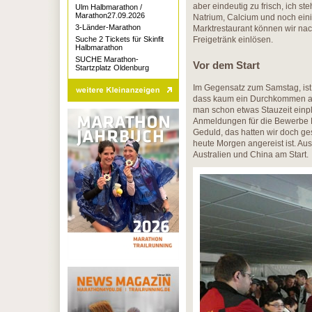
aber eindeutig zu frisch, ich 
Ulm Halbmarathon /
Marathon27.09.2026
Natrium, Calcium und noch ein
3-Länder-Marathon
Marktrestaurant können wir nac
Suche 2 Tickets für Skinfit
Freigetränk einlösen.
Halbmarathon
SUCHE Marathon-
Vor dem Start
Startzplatz Oldenburg
Im Gegensatz zum Samstag, ist
dass kaum ein Durchkommen au
man schon etwas Stauzeit einp
Anmeldungen für die Bewerbe M
Geduld, das hatten wir doch ges
heute Morgen angereist ist. Au
Australien und China am Start.