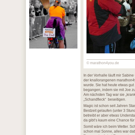
© marathon4you.de
In der Vorhalle läuft mir Sabi
der knallorangenen marathon4y
wurde. Sie hat heute etwas gut
begangen, indem sie mit Joe zu
Am nächsten Tag war sie „krank
„Schandfleck“ beseitigen.
Magic ist schon seit Jahren St
Bestzeit gelaufen (unter 3 Stun
betreibt er aber etwas Underst
da gibt’s kaum eine Chance für
Somit wäre ich beim Wetter. Sch
schon mal Sonne, alles war da