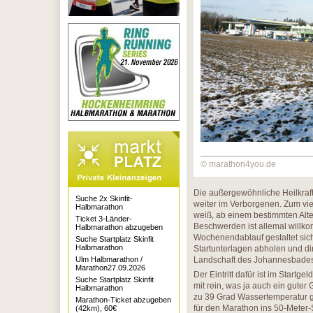
© marathon4you.de
Die außergewöhnliche Heilkraft
Suche 2x Skinfit-
weiter im Verborgenen. Zum vie
Halbmarathon
weiß, ab einem bestimmten Alte
Ticket 3-Länder-
Beschwerden ist allemal willk
Halbmarathon abzugeben
Wochenendablauf gestaltet sich
Suche Startplatz Skinfit
Halbmarathon
Startunterlagen abholen und d
Ulm Halbmarathon /
Landschaft des Johannesbades
Marathon27.09.2026
Der Eintritt dafür ist im Startg
Suche Startplatz Skinfit
mit rein, was ja auch ein guter
Halbmarathon
zu 39 Grad Wassertemperatur gi
Marathon-Ticket abzugeben
für den Marathon ins 50-Meter
(42km), 60€