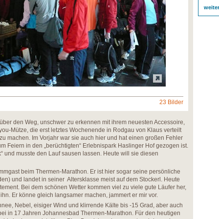
weite
23 Bilder
ne über den Weg, unschwer zu erkennen mit ihrem neuesten Accessoire,
ou-Mütze, die erst letztes Wochenende in Rodgau von Klaus verteilt
 zu machen. Im Vorjahr war sie auch hier und hat einen großen Fehler
m Feiern in den „berüchtigten“ Erlebnispark Haslinger Hof gezogen ist.
“ und musste den Lauf sausen lassen. Heute will sie diesen
ammgast beim Thermen-Marathon. Er ist hier sogar seine persönliche
den) und landet in seiner Altersklasse meist auf dem Stockerl. Heute
atement. Bei dem schönen Wetter kommen viel zu viele gute Läufer her,
 ihn. Er könne gleich langsamer machen, jammert er mir vor.
nee, Nebel, eisiger Wind und klirrende Kälte bis -15 Grad, aber auch
bei in 17 Jahren Johannesbad Thermen-Marathon. Für den heutigen