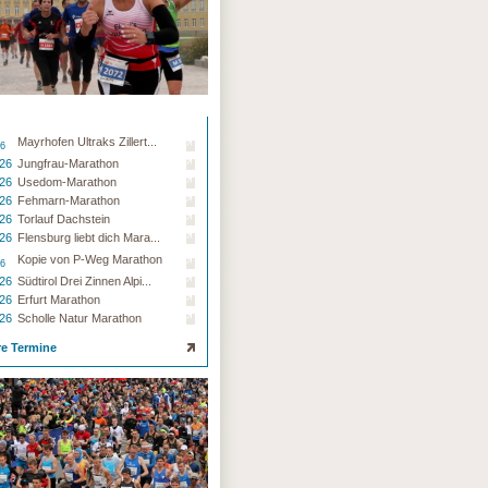
Mayrhofen Ultraks Zillert...
26
.26
Jungfrau-Marathon
.26
Usedom-Marathon
.26
Fehmarn-Marathon
.26
Torlauf Dachstein
.26
Flensburg liebt dich Mara...
Kopie von P-Weg Marathon
26
.26
Südtirol Drei Zinnen Alpi...
.26
Erfurt Marathon
.26
Scholle Natur Marathon
re Termine