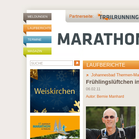
MELDUNGEN
LAUFBERICHTE
TERMINE
MAGAZIN
LAUFBERICHTE
Johannesbad Thermen-Ma
Frühlingslüftchen i
06.02.11
Autor:
Bernie Manhard