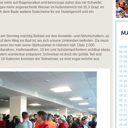
stehe mehr auf Regeneration und bevorzuge daher das mit Schwefel,
iges mehr angereicherte Wasser im Außenbereich mit 35,3 Grad. Im
h dem Bade weitere Gutscheine für ein Nudelgericht und ein
 am Sonntag mächtig Betrieb vor den Anmelde- und Abholschaltern, so
f dem Weg ins Bad ist, wo sich unsere Umkleiden befinden. Da muss
lanen bis man seine Startnummer in Händen hält. Über 2.000
30.08
arathon, Halbmarathon, 10 km und Schülerlauf fordern sichtbar etwas
05.09
tern wunderbar entspannt. Scheinbar ist doch der größte Teil erst
20.09
s 16 Nationen kommen die Teilnehmer, es sind sogar welche aus
27.09
04.10
11.10
24.10
25.10
25.10
01.11
09.11
06.12
06.12
13.12
07.03
19.04
24.04