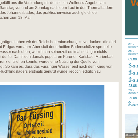
gefällt uns die Verbindung mit dem tollen Wellness-Angebot am
Samstag vor und am Sonntag nach dem Lauf in den Thermalbädern
des Johannesbades, das praktischerweise auch gleich der
 schon zum 18. Mal.
gnügen haben wir der Reichsbodenforschung zu verdanken, die dort
07. -
 Erdgas vornahm. Aber statt der erhofften Bodenschätze sprudelte
09.08.
wasser nach oben, womit man seinerzeit erstmal noch gar nichts
08. -
09.08.
t durfte. Damit den damals populären Kurorten Karlsbad, Marienbad
09.08
enz entstehen konnte, wurde eine Nutzung der Quelle vom
14. -
gt. So kam es, dass das Füssinger Wasser erst nach dem Krieg von
15.08.
üchtlingslagers erstmals genutzt wurde, jedoch lediglich zu
15. -
16.08.
15. -
16.08.
23.08
28. -
30.08.
29.08
04. -
05.09.