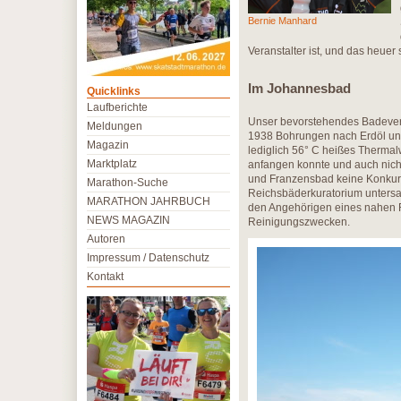
Bernie Manhard
Veranstalter ist, und das heuer
Im Johannesbad
Quicklinks
Laufberichte
Unser bevorstehendes Badever
Meldungen
1938 Bohrungen nach Erdöl und
Magazin
lediglich 56° C heißes Thermal
Marktplatz
anfangen konnte und auch nich
und Franzensbad keine Konkurr
Marathon-Suche
Reichsbäderkuratorium untersa
MARATHON JAHRBUCH
den Angehörigen eines nahen Fl
NEWS MAGAZIN
Reinigungszwecken.
Autoren
Impressum / Datenschutz
Kontakt