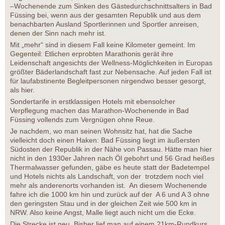
–Wochenende zum Sinken des Gästedurchschnittsalters in Bad
Füssing bei, wenn aus der gesamten Republik und aus dem
benachbarten Ausland Sportlerinnen und Sportler anreisen,
denen der Sinn nach mehr ist.
Mit „mehr“ sind in diesem Fall keine Kilometer gemeint. Im
Gegenteil: Etlichen erprobten Marathonis gerät ihre
Leidenschaft angesichts der Wellness-Möglichkeiten in Europas
größter Bäderlandschaft fast zur Nebensache. Auf jeden Fall ist
für laufabstinente Begleitpersonen nirgendwo besser gesorgt,
als hier.
Sondertarife in erstklassigen Hotels mit ebensolcher
Verpflegung machen das Marathon-Wochenende in Bad
Füssing vollends zum Vergnügen ohne Reue.
Je nachdem, wo man seinen Wohnsitz hat, hat die Sache
vielleicht doch einen Haken: Bad Füssing liegt im äußersten
Südosten der Republik in der Nähe von Passau. Hätte man hier
nicht in den 1930er Jahren nach Öl gebohrt und 56 Grad heißes
Thermalwasser gefunden, gäbe es heute statt der Badetempel
und Hotels nichts als Landschaft, von der trotzdem noch viel
mehr als anderenorts vorhanden ist. An diesem Wochenende
fahre ich die 1000 km hin und zurück auf der A 6 und A 3 ohne
den geringsten Stau und in der gleichen Zeit wie 500 km in
NRW. Also keine Angst, Malle liegt auch nicht um die Ecke.
Die Strecke ist neu. Bisher lief man auf einem 21km-Rundkurs,