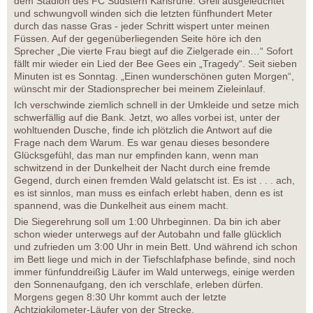
dem Stadion des FC Südstern Karlsruhe. Grell ausgeleuchtet
und schwungvoll winden sich die letzten fünfhundert Meter
durch das nasse Gras - jeder Schritt wispert unter meinen
Füssen. Auf der gegenüberliegenden Seite höre ich den
Sprecher „Die vierte Frau biegt auf die Zielgerade ein…“ Sofort
fällt mir wieder ein Lied der Bee Gees ein „Tragedy“. Seit sieben
Minuten ist es Sonntag. „Einen wunderschönen guten Morgen“,
wünscht mir der Stadionsprecher bei meinem Zieleinlauf.
Ich verschwinde ziemlich schnell in der Umkleide und setze mich
schwerfällig auf die Bank. Jetzt, wo alles vorbei ist, unter der
wohltuenden Dusche, finde ich plötzlich die Antwort auf die
Frage nach dem Warum. Es war genau dieses besondere
Glücksgefühl, das man nur empfinden kann, wenn man
schwitzend in der Dunkelheit der Nacht durch eine fremde
Gegend, durch einen fremden Wald gelatscht ist. Es ist . . . ach,
es ist sinnlos, man muss es einfach erlebt haben, denn es ist
spannend, was die Dunkelheit aus einem macht.
Die Siegerehrung soll um 1:00 Uhrbeginnen. Da bin ich aber
schon wieder unterwegs auf der Autobahn und falle glücklich
und zufrieden um 3:00 Uhr in mein Bett. Und während ich schon
im Bett liege und mich in der Tiefschlafphase befinde, sind noch
immer fünfunddreißig Läufer im Wald unterwegs, einige werden
den Sonnenaufgang, den ich verschlafe, erleben dürfen.
Morgens gegen 8:30 Uhr kommt auch der letzte
Achtzigkilometer-Läufer von der Strecke.