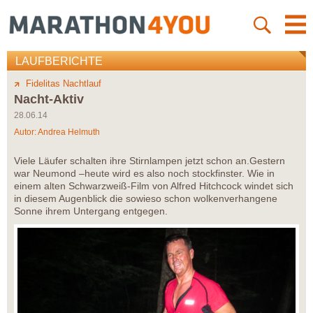
LAUFBERICHTE
Fidelitas Nachtlauf
Nacht-Aktiv
28.06.14
Autor:
Andrea Helmuth
Viele Läufer schalten ihre Stirnlampen jetzt schon an.Gestern
war Neumond –heute wird es also noch stockfinster. Wie in
einem alten Schwarzweiß-Film von Alfred Hitchcock windet sich
in diesem Augenblick die sowieso schon wolkenverhangene
Sonne ihrem Untergang entgegen.