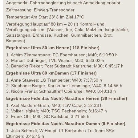
Angemerkt: Fahrradbegleitung ist nach Anmeldung erlaubt.
Zeitmessung: Einweg-Transponder
Temperatur: Am Start 23°C im Ziel 17°C
Verpflegung:Hauptlauf 80 km – 20 (!) Kontroll- und
Verpflegungsstellen. (Wasser, Tee, Cola, Malzbier, Isogetränke,
Salzstangen, Erdnüsse, Kuchen, Gummibärchen, Brot,
Bananen)
Ergebnisse Ultra 80 km Herren( 118 Finisher)
1. Achim Zimmermann; FC Ebershausen; M40; 6:19:50 h
2. Marcell Dahringer; TVE-Weiher; M30; 6:33:02 h
3. Benedikt Rieker; Post Südstadt Karlsruhe; M30; 6:45:17 h
Ergebnisse Ultra 80 kmDamen (17 Finisher)
1. Anne Staeves; LG Trampeltier; W40; 7:37:50 h
2. Stephanie Burger; Karlsruher Lemminge; W40; 8:14:56 h
3. Nicole Frenzl; Schnauftreff Oberursel; W40; 8:48:18 h
Ergebnisse Fidelitas Nacht-Marathon Herren (38 Finisher)
1. Axel Maidorn-Groth; M40; TSV Calw; 3:12:33 h
2. Volker Isigkeit; M40; TSG Fechenheim; 3:16:47 h
3. Frank Ohl; M40; SC Karlsbad; 3:21:55 h
Ergebnisse Fidelitas Nacht-Marathon Damen (9 Finisher)
1. Julia Schmidt; W Haupt; LT Karlsruhe / Tri-Team SSV
Ettlingen; 3:45:45 h