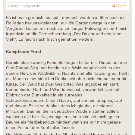
© marathon4you.de
14 Bilder
Es ist noch gar nicht so spät, dennoch werden in Ittersbach die
Rollläden heruntergelassen, nur die Gartenzwerge in den
Vorgärten lachen mir noch zu. Ein langer Feldweg erinnert mich
irgendwie an die Fernsehsendung „Der Doktor und das liebe
Vieh“. Es riecht nach frisch gemähten Feldern.
Kampfzone Forst
Bereits über zwanzig Kilometer liegen hinter mir. Hinauf auf den
Graf Rhena Weg und hinein in die Waldunendlichkeit, in das
dunkle Herz der Waldwildnis. Nachts sind alle Katzen grau, heißt
es. Manch einer sieht bei Dunkelheit aber nicht einmal mehr die
Katze. Der Wald hat zwei Gesichter. Was tagsüber ein stark
frequentierter Rad- und Wanderweg ist, verwandelt sich mit
Einbruch der Dunkelheit in ein surreales
Schreckensszenario.Einem Hase graut vor mir, er springt auf
und davon. Es ist so dunkel, dass ich glaube, die sieben
Milliarden Bäume, die in deutschen Wäldern stehen sollen,
wachsen alle hier. Na, wenigstens, so tröste ich mich, gelten
Bäume als friedliebend,zumindest wenn sie mir nicht gerade
einen Ast auf den Kopf fallen lassen.
Der Waldweg führt durch das Albtal von Bad Herrenalb bis nach