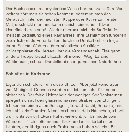
Der Bach scheint auf mysteriöse Weise bergauf zu fließen. Von
weitem hört man sie schon kommen. Vernimmt man das
Geräusch hinter der nächsten Kuppe oder Kurve zum ersten
Mal, erschrickt man und kann es nicht einordnen: Etwas
Undefinierbares naht! Wieder überholt mich ein Staffelläufer,
meist in Begleitung eines Radfahrers. Ihre Stirnlampen funkelten
wie irrlichternde Feuerfunken durch die Dunkelheit. Ich folge
ihrem Schein. Während ihrer nächtlichen Ausflüge
philosophieren die Herren über die Vergangenheit. Eine ganz
andere Truppe kreuzt blitzschnell meinen Weg. Es sind
Waldmäuse, scheue Darsteller dieser grandiosen Naturbühne.
Schlaflos in Karlsruhe
Eigentlich schlafe ich um diese Uhrzeit. Aber jetzt keine Spur
von Müdigkeit. Dennoch werden die letzten zehn Kilometer
sicher zäh. Der fahle Lichtschein der wenigen Straßenlaternen
spiegelt sich auf den glänzend nassen Straßen von Ettlingen.
Ich summe einen alten Schlager. „Es wird Nacht, Senorita, und
ich hab' kein Quartier. Nimm' mich mit in dein Häuschen, ich will
gar nichts von dir! Etwas Ruhe, vielleicht; ich bin müde vom
Wandern…“ Ich hefte meinen Blick an das Hinterteil eines
Läufers, der übrigens auch Probleme zu haben scheint. Er