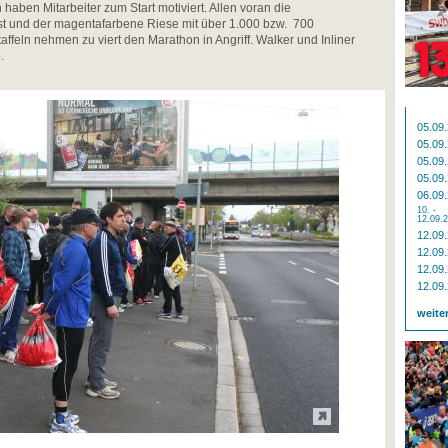
 haben Mitarbeiter zum Start motiviert. Allen voran die
und der magentafarbene Riese mit über 1.000 bzw. 700
taffeln nehmen zu viert den Marathon in Angriff. Walker und Inliner
.
05.09
05.09
05.09
05.09
06.09
10. -
12.09.
12.09
12.09
12.09
12.09
weite