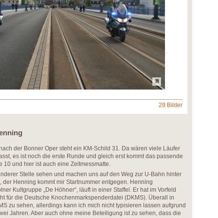
29 Bilder
Henning
nach der Bonner Oper steht ein KM-Schild 31. Da wären viele Läufer
sst, es ist noch die erste Runde und gleich erst kommt das passende
ne 10 und hier ist auch eine Zeitmessmatte.
 anderer Stelle sehen und machen uns auf den Weg zur U-Bahn hinter
ht, der Henning kommt mir Startnummer entgegen. Henning
er Kultgruppe „De Höhner“, läuft in einer Staffel. Er hat im Vorfeld
t für die Deutsche Knochenmarkspenderdatei (DKMS). Überall in
 zu sehen, allerdings kann ich mich nicht typisieren lassen aufgrund
wei Jahren. Aber auch ohne meine Beteiligung ist zu sehen, dass die