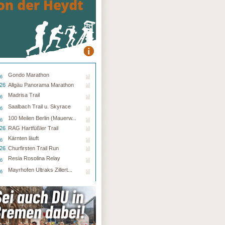
Gondo Marathon
26
.26
Allgäu Panorama Marathon
Madrisa Trail
26
Saalbach Trail u. Skyrace
26
100 Meilen Berlin (Mauerw...
26
.26
RAG Hartfüßler Trail
Kärnten läuft
26
.26
Churfirsten Trail Run
Resia Rosolina Relay
26
Mayrhofen Ultraks Zillert...
26