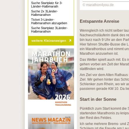
Suche Startplatz für 3-
© marathon4you.de
Länder-Halbmarath
Suche 2x 3Länder-
Halbmarathon
Ticket 3-Länder-
Entspannte Anreise
Halbmarathon abzugeben
Suche Startplatz 3Länder-
Wenngleich ich nicht selber lauf
Halbmarathon
Nachwuchsläuferin dank des re
bin kurz nach 9 Uhr an den Pa
Hier fahren Shuttle-Busse die 
ein Marathonbus und nimmt uns 
Marathon anzusehen ist.
Das Wetter spielt auch mit. Es i
gehen vorbei am Zelt der Mara
stattfinden wird.
Am Ziel vor dem Alten Rathaus i
Ziel. Wir gehen hinter das Sch
Schlenker zum Rhein, wo wir am
passieren gerade KM 10. Da lie
Start in der Sonne
Pünktlich zum Start kommt die 
startenden Marathonis zu knipse
der Rest des Feldes.
Ich sehe mehrere Brems- und Z
Schülern ist die Freude am Lauf