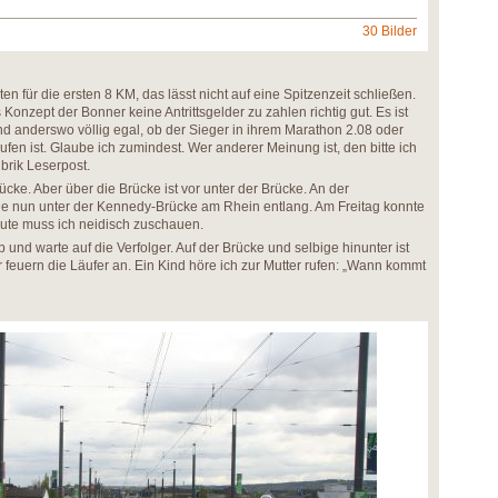
30 Bilder
n für die ersten 8 KM, das lässt nicht auf eine Spitzenzeit schließen.
s Konzept der Bonner keine Antrittsgelder zu zahlen richtig gut. Es ist
 anderswo völlig egal, ob der Sieger in ihrem Marathon 2.08 oder
en ist. Glaube ich zumindest. Wer anderer Meinung ist, den bitte ich
brik Leserpost.
ücke. Aber über die Brücke ist vor unter der Brücke. An der
sie nun unter der Kennedy-Brücke am Rhein entlang. Am Freitag konnte
Heute muss ich neidisch zuschauen.
b und warte auf die Verfolger. Auf der Brücke und selbige hinunter ist
euern die Läufer an. Ein Kind höre ich zur Mutter rufen: „Wann kommt