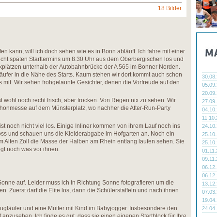
18 Bilder
en kann, will ich doch sehen wie es in Bonn abläuft. Ich fahre mit einer
cht späten Starttermins um 8.30 Uhr aus dem Oberbergischen los und
rkplätzen unterhalb der Autobahnbrücke der A 565 im Bonner Norden.
Läufer in die Nähe des Starts. Kaum stehen wir dort kommt auch schon
30.08
mit. Wir sehen frohgelaunte Gesichter, denen die Vorfreude auf den
05.09
20.09
st wohl noch recht frisch, aber trocken. Von Regen nix zu sehen. Wir
27.09
thonmesse auf dem Münsterplatz, wo nachher die After-Run-Party
04.10
11.10
st noch nicht viel los. Einige Inliner kommen von ihrem Lauf noch ins
24.10
loss und schauen uns die Kleiderabgabe im Hofgarten an. Noch ein
25.10
 Alten Zoll die Masse der Halben am Rhein entlang laufen sehen. Sie
25.10
gt noch was vor ihnen.
01.11
09.11
06.12
06.12
Sonne auf. Leider muss ich in Richtung Sonne fotografieren um die
13.12
n. Zuerst darf die Elite los, dann die Schülerstaffeln und nach ihnen
07.03
19.04
ugläufer und eine Mutter mit Kind im Babyjogger. Insbesondere den
24.04
 anzusehen. Ich finde es gut, dass sie einen eigenen Startblock für Ihre