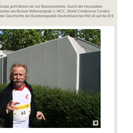
.
satz geht fahren wir zur Museumsmeile. Durch die Heussallee
Vorbei am Bonner Millionengrab (= WCC, World Conference Center)
der Geschichte der Bundesrepublik Deutschland bei KM 18 auf die B 9.