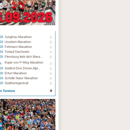
.26
Jungfrau-Marathon
.26
Usedom-Marathon
.26
Fehmarn-Marathon
.26
Torlauf Dachstein
.26
Flensburg liebt dich Mara...
Kopie von P-Weg Marathon
26
.26
Südtirol Drei Zinnen Alpi...
.26
Erfurt Marathon
.26
Scholle Natur Marathon
.26
Südthüringentrail
re Termine