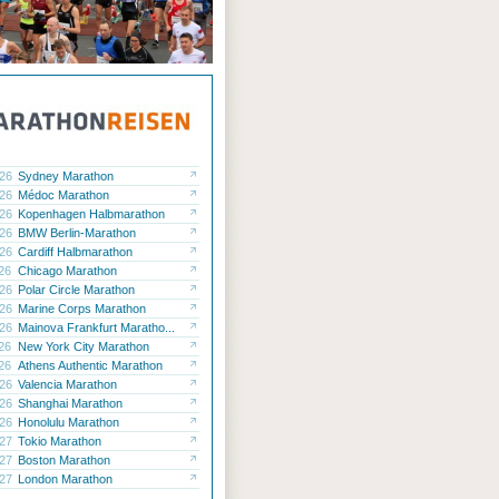
.26
Sydney Marathon
.26
Médoc Marathon
.26
Kopenhagen Halbmarathon
.26
BMW Berlin-Marathon
.26
Cardiff Halbmarathon
.26
Chicago Marathon
.26
Polar Circle Marathon
.26
Marine Corps Marathon
.26
Mainova Frankfurt Maratho...
.26
New York City Marathon
.26
Athens Authentic Marathon
.26
Valencia Marathon
.26
Shanghai Marathon
.26
Honolulu Marathon
.27
Tokio Marathon
.27
Boston Marathon
.27
London Marathon