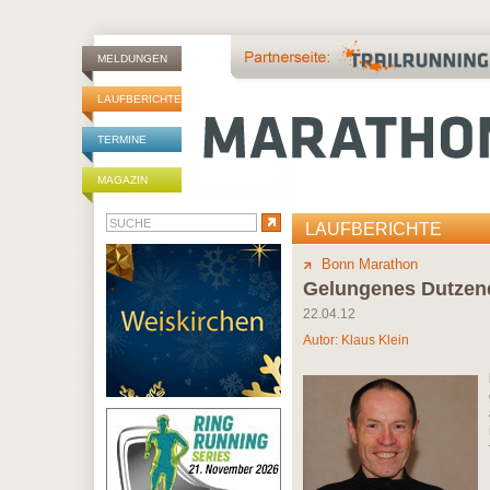
MELDUNGEN
LAUFBERICHTE
TERMINE
MAGAZIN
LAUFBERICHTE
Bonn Marathon
Gelungenes Dutzen
22.04.12
Autor:
Klaus Klein