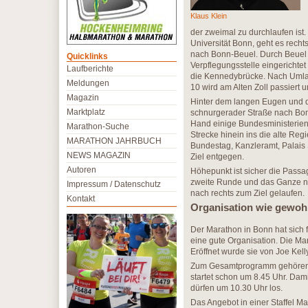
Klaus Klein
der zweimal zu durchlaufen ist.
Universität Bonn, geht es recht
nach Bonn-Beuel. Durch Beuel 
Quicklinks
Verpflegungsstelle eingerichte
Laufberichte
die Kennedybrücke. Nach Umlau
Meldungen
10 wird am Alten Zoll passiert
Magazin
Hinter dem langen Eugen und d
Marktplatz
schnurgerader Straße nach Bonn-
Hand einige Bundesministerien.
Marathon-Suche
Strecke hinein ins die alte Re
MARATHON JAHRBUCH
Bundestag, Kanzleramt, Palais
NEWS MAGAZIN
Ziel entgegen.
Autoren
Höhepunkt ist sicher die Passa
zweite Runde und das Ganze no
Impressum / Datenschutz
nach rechts zum Ziel gelaufen.
Kontakt
Organisation wie gewohn
Der Marathon in Bonn hat sich f
eine gute Organisation. Die M
Eröffnet wurde sie von Joe Kelly
Zum Gesamtprogramm gehören n
startet schon um 8.45 Uhr. Da
dürfen um 10.30 Uhr los.
Das Angebot in einer Staffel Ma