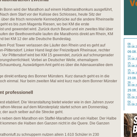
In Bonn wird der Marathon auf einem Halbmarathonkurs ausgeführt,
 Nach dem Start vor der Kulisse des Schlosses, heute Sitz der
s über die frisch renovierte Kennedybrücke auf die andere Rheinseite
geht es bis zum Magenta Riesen, wo bei KM die erste
t ist und gewendet wird. Zurück durch Beuel und ein zweites Mal über
fen der Beethovenhalle laufen die Marathonis direkt am Rhein, KM
 und bei KM 12 der alte Deutsche Bundestag.
08. -
em Post Tower verlassen die Läufer den Rhein und es geht auf
09.08.
Plittersdorf. Linker Hand liegt der Freizeitpark Rheinaue, rechter
09.08
 Vor Plittersdorf wird bei KM 15 gewendet, zurück auf schnurgerader
14. -
15.08.
gierungsherrlichkeit. Vorbei an Deutscher Welle, ehemaligem
15. -
 Schaumburg, Auswärtigem Amt geht es über die Adenauerallee dem
16.08.
15. -
16.08.
ge direkt entlang des Bonner Münsters. Kurz danach geht es in die
23.08
ch einmal. Nur beim zweiten Mal wird kurz nach dem Bonner Münster
28. -
30.08.
29.08
t professionell
04. -
05.09.
est etabliert. Die Veranstaltung bietet wieder wie in den Jahren zuvor
04. -
05.09.
arathon-Messe auf dem Münsterplatz startet schon am Donnerstag.
, der auch selber auf die Strecke geht.
eben dem Marathon ein Staffel-Marathon und ein Halber. Der Halbe
mit kommen die Halben den Ganzen nicht in die Quere. Die Ganzen
rathonluft zu schnuppern nutzen allein 1.610 Schüler in 230