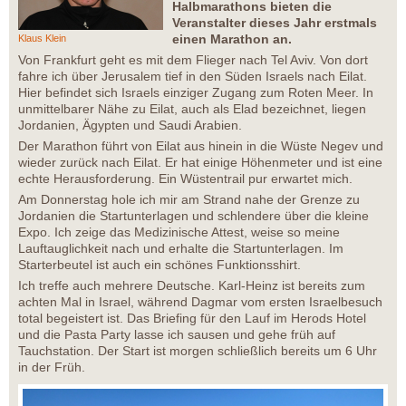
Halbmarathons bieten die
Veranstalter dieses Jahr erstmals
einen Marathon an.
Klaus Klein
Von Frankfurt geht es mit dem Flieger nach Tel Aviv. Von dort
fahre ich über Jerusalem tief in den Süden Israels nach Eilat.
Hier befindet sich Israels einziger Zugang zum Roten Meer. In
unmittelbarer Nähe zu Eilat, auch als Elad bezeichnet, liegen
Jordanien, Ägypten und Saudi Arabien.
Der Marathon führt von Eilat aus hinein in die Wüste Negev und
wieder zurück nach Eilat. Er hat einige Höhenmeter und ist eine
echte Herausforderung. Ein Wüstentrail pur erwartet mich.
Am Donnerstag hole ich mir am Strand nahe der Grenze zu
Jordanien die Startunterlagen und schlendere über die kleine
Expo. Ich zeige das Medizinische Attest, weise so meine
Lauftauglichkeit nach und erhalte die Startunterlagen. Im
Starterbeutel ist auch ein schönes Funktionsshirt.
Ich treffe auch mehrere Deutsche. Karl-Heinz ist bereits zum
achten Mal in Israel, während Dagmar vom ersten Israelbesuch
total begeistert ist. Das Briefing für den Lauf im Herods Hotel
und die Pasta Party lasse ich sausen und gehe früh auf
Tauchstation. Der Start ist morgen schließlich bereits um 6 Uhr
in der Früh.