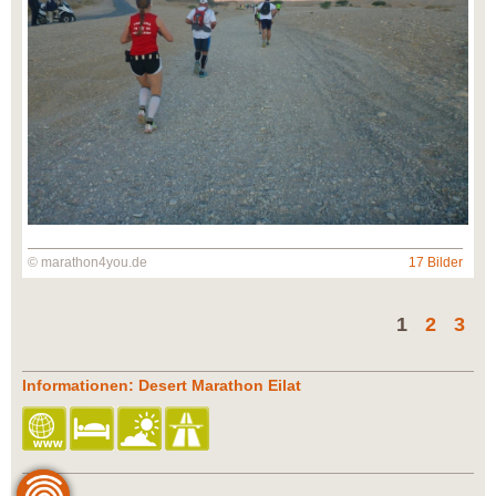
© marathon4you.de
17 Bilder
1
2
3
Informationen: Desert Marathon Eilat