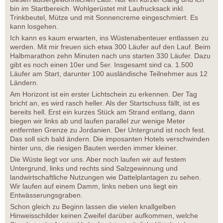
bin im Startbereich. Wohlgerüstet mit Laufrucksack inkl.
Trinkbeutel, Mütze und mit Sonnencreme eingeschmiert. Es
kann losgehen.
Ich kann es kaum erwarten, ins Wüstenabenteuer entlassen zu
werden. Mit mir freuen sich etwa 300 Läufer auf den Lauf. Beim
Halbmarathon zehn Minuten nach uns starten 330 Läufer. Dazu
gibt es noch einen 10er und 5er. Insgesamt sind ca. 1.500
Läufer am Start, darunter 100 ausländische Teilnehmer aus 12
Ländern.
Am Horizont ist ein erster Lichtschein zu erkennen. Der Tag
bricht an, es wird rasch heller. Als der Startschuss fällt, ist es
bereits hell. Erst ein kurzes Stück am Strand entlang, dann
biegen wir links ab und laufen parallel zur wenige Meter
entfernten Grenze zu Jordanien. Der Untergrund ist noch fest.
Das soll sich bald ändern. Die imposanten Hotels verschwinden
hinter uns, die riesigen Bauten werden immer kleiner.
Die Wüste liegt vor uns. Aber noch laufen wir auf festem
Untergrund, links und rechts sind Salzgewinnung und
landwirtschaftliche Nutzungen wie Dattelplantagen zu sehen.
Wir laufen auf einem Damm, links neben uns liegt ein
Entwässerungsgraben.
Schon gleich zu Beginn lassen die vielen knallgelben
Hinweisschilder keinen Zweifel darüber aufkommen, welche