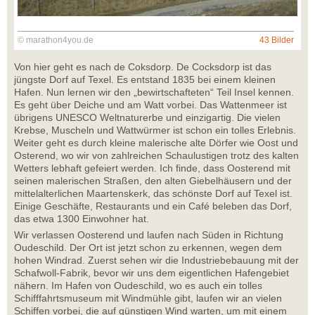
© marathon4you.de
43 Bilder
Von hier geht es nach de Coksdorp. De Cocksdorp ist das
jüngste Dorf auf Texel. Es entstand 1835 bei einem kleinen
Hafen. Nun lernen wir den „bewirtschafteten“ Teil Insel kennen.
Es geht über Deiche und am Watt vorbei. Das Wattenmeer ist
übrigens UNESCO Weltnaturerbe und einzigartig. Die vielen
Krebse, Muscheln und Wattwürmer ist schon ein tolles Erlebnis.
Weiter geht es durch kleine malerische alte Dörfer wie Oost und
Osterend, wo wir von zahlreichen Schaulustigen trotz des kalten
Wetters lebhaft gefeiert werden. Ich finde, dass Oosterend mit
seinen malerischen Straßen, den alten Giebelhäusern und der
mittelalterlichen Maartenskerk, das schönste Dorf auf Texel ist.
Einige Geschäfte, Restaurants und ein Café beleben das Dorf,
das etwa 1300 Einwohner hat.
Wir verlassen Oosterend und laufen nach Süden in Richtung
Oudeschild. Der Ort ist jetzt schon zu erkennen, wegen dem
hohen Windrad. Zuerst sehen wir die Industriebebauung mit der
Schafwoll-Fabrik, bevor wir uns dem eigentlichen Hafengebiet
nähern. Im Hafen von Oudeschild, wo es auch ein tolles
Schifffahrtsmuseum mit Windmühle gibt, laufen wir an vielen
Schiffen vorbei, die auf günstigen Wind warten, um mit einem