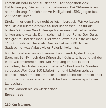
Lotsen an Bord in See zu stechen. Hier begannen viele
Entdeckungs-, Kriegs- und Handelsreisen. Bei Stürmen ist es
aber nicht ungefährlich hier. An Heiligabend 1593 gingen fast
200 Schiffe unter.
Direkt hinter dem Hafen geht es leicht bergauf. Wir verlassen
den Ort am Kilometerschild 55 und überlassen uns für die
letzten 5 km dem Wind. Riesige Narzissen- und Tulpenfelder
lenken uns etwas ab. Dann sehen wir in der Ferne Ben Burg,
das größte Dorf der Insel. Hier wohnt etwa die Hälfte der fast
14.000 Insulaner. Texel als Ganzes hat seit 600 Jahren
Stadtrechte, was Anlass vieler Feierlichkeiten ist.
Vor dem Ziel wird es noch einmal beschwerlich, der Hooge
Berg, mit 15 HM nach den Dünen die höchste Erhebung auf der
Insel, will erklommen sein. Der Empfang im Ziel ist eher
verhalten, da ich die vorgeschriebene Sollzeit um 12 Minuten
verpasse. Weit über 100 Läuferinnen und Läufern geht es
ebenso. Trotzdem bleibt mir nicht dieser kleine Schönheitsfehler
in Erinnerung, sondern der herrliche Lauf in einmalig schöner
Landschaft.
In zwei Jahren bin ich wieder dabei.
Ergebnisse:
120 Km Männer: