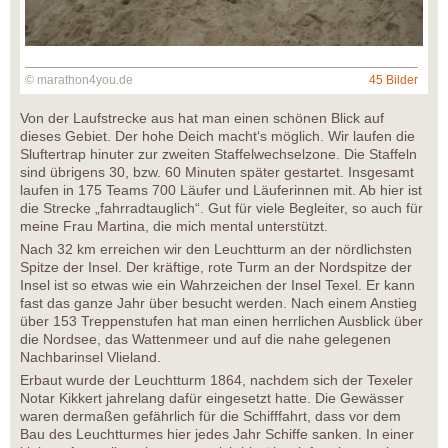
© marathon4you.de
45 Bilder
Von der Laufstrecke aus hat man einen schönen Blick auf
dieses Gebiet. Der hohe Deich macht‘s möglich. Wir laufen die
Sluftertrap hinuter zur zweiten Staffelwechselzone. Die Staffeln
sind übrigens 30, bzw. 60 Minuten später gestartet. Insgesamt
laufen in 175 Teams 700 Läufer und Läuferinnen mit. Ab hier ist
die Strecke „fahrradtauglich“. Gut für viele Begleiter, so auch für
meine Frau Martina, die mich mental unterstützt.
Nach 32 km erreichen wir den Leuchtturm an der nördlichsten
Spitze der Insel. Der kräftige, rote Turm an der Nordspitze der
Insel ist so etwas wie ein Wahrzeichen der Insel Texel. Er kann
fast das ganze Jahr über besucht werden. Nach einem Anstieg
über 153 Treppenstufen hat man einen herrlichen Ausblick über
die Nordsee, das Wattenmeer und auf die nahe gelegenen
Nachbarinsel Vlieland.
Erbaut wurde der Leuchtturm 1864, nachdem sich der Texeler
Notar Kikkert jahrelang dafür eingesetzt hatte. Die Gewässer
waren dermaßen gefährlich für die Schifffahrt, dass vor dem
Bau des Leuchtturmes hier jedes Jahr Schiffe sanken. In einer