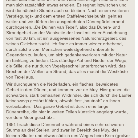
man sich tatsächlich etwas erholen. Es regnet inzwischen und
wird die nächste Stunde auch so bleiben. Nach einem weiteren
Verpflegungs- und dem ersten Staffelwechselpunkt, geht es
weiter und wir dürfen den ausgedehnten Dünengürtel erneut
durchqueren. „De Duinen van Texel“, also das Dünen- und
Strandgebiet an der Westseite der Insel mit einer Ausdehnung
von fast 30 km, ist ein ausgewiesenes Naturschutzgebiet, das
seines Gleichen sucht. Ich finde es immer wieder erhebend,
durch solche vom Menschen weitestgehend unberührte
Gegenden zu laufen, um sich gedankenverloren mit der Natur
im Einklang zu finden. Das ständige Auf und Nieder der Wege,
die Stille, die nur durch Vogelgeschrei unterbrochen wird, das
Brechen der Wellen am Strand, das alles macht die Westküste
von Texel aus.
Wir durchqueren die Nederladen, ein flaches, beweidetes
Gebiet in den Dünen, und kommen zur de Muy. Hier grasen die
schwarzen, stark behaarten Wildrinder, die sich durch die Läufer
keineswegs gestört fühlen, obwohl fast „hautnah“ an ihnen
vorbeilaufen. Das ganze Gebiet ist durch eine lange
Dünenreihe, die hier in weiten Teilen künstlich angelegt wurde,
vor dem Meer geschützt.
1851 brach diese Dünenreihe während eines sehr schweren
Sturms an drei Stellen, und zwar im Bereich des Muy, des
kleinen Slufter und etwas südlich des Weges beim Krim (großer