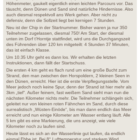
Höhenmeter, gaukelt eigentlich einen leichten Parcours vor. Das
täuscht, denn Dünen und Sand sind natürliche Hindernisse. Also
auch diesmal respektvoll ans Werk gehen. Aber nicht zu
defensiv, denn die Sollzeit liegt bei kernigen 7 Stunden.
Neu ist der Chip in der Startnummer. Bisher waren ja nur 350
Teilnehmer zugelassen, diesmal 750! Am Start, der diesmal
unten im Dorf t’Horntje stattfindet, wird uns die Durchgangszeit
des Führenden über 120 km mitgeteilt: 4 Stunden 37 Minuten,
das ist einfach Klasse.
Um 10.35 Uhr geht es dann los. Wir erhalten die letzten
Instruktionen, dann fällt der Startschuss.
Die ersten 4 km geht es flach rund um eine große Bucht zum
Strand, den man zwischen den Horspoldern, 2 kleinen Seen in
den Dünen, erreicht. Hier ist die erste Verpflegungsstelle. Vom
Meer jedoch noch keine Spur, denn der Strand ist hier mehr als
3km „tief“. Außer feinem, fast weißem Sand sieht man nun die
nächsten Kilometer nichts mehr. Die Teilnehmer schlängeln sich,
geleitet nur von kleinen roten Fähnchen im Sand, durch diese
surrealistisch „Wüsten-Einöde“, bis man dann endlich das Meer
erreicht und nun einige Kilometer am Wasser entlang läuft. Alle
5 km gibt es eine Markierung, die uns anzeigt, wie viele
Kilometer noch zu laufen sind.
Heute lässt es sich an der Wasserlinie gut laufen, da endlich
einmal Ebbe ist. Bei 8° Lufttemperatur und starkem Wind