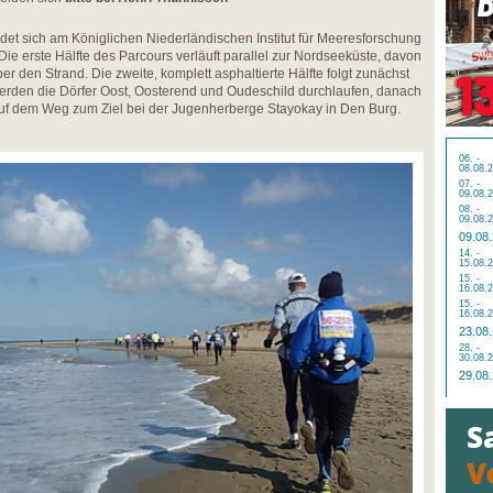
ndet sich am Königlichen Niederländischen Institut für Meeresforschung
ie erste Hälfte des Parcours verläuft parallel zur Nordseeküste, davon
r den Strand. Die zweite, komplett asphaltierte Hälfte folgt zunächst
erden die Dörfer Oost, Oosterend und Oudeschild durchlaufen, danach
uf dem Weg zum Ziel bei der Jugenherberge Stayokay in Den Burg.
06. -
08.08.
07. -
09.08.
08. -
09.08.
09.08
14. -
15.08.
15. -
16.08.
15. -
16.08.
23.08
28. -
30.08.
29.08