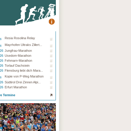
Resia Rosolina Relay
26
Mayrhofen Ultraks Zillert...
26
.26
Jungfrau-Marathon
.26
Usedom-Marathon
.26
Fehmarn-Marathon
.26
Torlauf Dachstein
.26
Flensburg liebt dich Mara...
Kopie von P-Weg Marathon
26
.26
Südtirol Drei Zinnen Alpi...
.26
Erfurt Marathon
re Termine