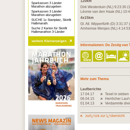
120km
Sparkassen 3 Länder
Marathon abzugeben
Dirk Westerduin (NL) 9:23:
Sparkassen 3 Länder
Léonie van den Haak (NL) 10:4
Marathon abzugeben
4x15km
SUCHE 1x Startplatz, Skinfit
Halbmarath.
Gl. Atl. Wipperfürth (D) 3:31:
Suche 2 Karten für Skinfit
Arnhemse Meisjes (NL) 4:14:53
Halbmarathon 3-Länder
Informationen: De Zestig van 
Mehr zum Thema
Laufberichte
17.04.17
Texel in sieben
06.04.15
Herrlicher Lauf
01.04.13
Verdammte drei
zurï¿½ck zur ï¿½bersicht