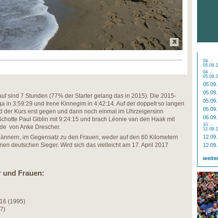
04. -
05.09.
04. -
05.09.
05.09
05.09
Lauf sind 7 Stunden (77% der Starter gelang das in 2015). Die 2015-
05.09
in 3:59:29 und Irene Kinnegim in 4:42:14. Auf der doppelt so langen
05.09
d der Kurs erst gegen und dann noch einmal im Uhrzeigersinn
06.09
chotte Paul Giblin mit 9:24:15 und brach Léonie van den Haak mit
10. -
orde von Anke Drescher.
12.09.
ännern, im Gegensatz zu den Frauen, weder auf den 60 Kilometern
12.09
en deutschen Sieger. Wird sich das vielleicht am 17. April 2017
12.09
weite
 und Frauen:
57:16 (1995)
97)