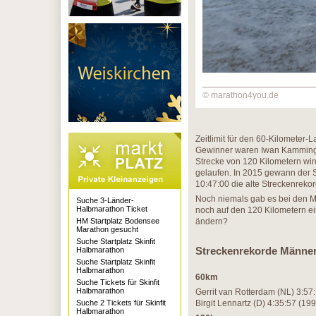
© marathon4you.de
Zeitlimit für den 60-Kilometer-
Gewinner waren Iwan Kamminga 
Strecke von 120 Kilometern wir
gelaufen. In 2015 gewann der S
10:47:00 die alte Streckenrek
Noch niemals gab es bei den M
Suche 3-Länder-
Halbmarathon Ticket
noch auf den 120 Kilometern ein
HM Startplatz Bodensee
ändern?
Marathon gesucht
Suche Startplatz Skinfit
Streckenrekorde Männer
Halbmarathon
Suche Startplatz Skinfit
Halbmarathon
60km
Suche Tickets für Skinfit
Halbmarathon
Gerrit van Rotterdam (NL) 3:
Suche 2 Tickets für Skinfit
Birgit Lennartz (D) 4:35:57 (19
Halbmarathon