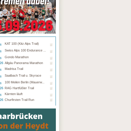
KAT 100 (Kitz Alps Trail)
26
Swiss Alps 100 Endurance ...
26
Gondo Marathon
26
.26
Allgäu Panorama Marathon
Madrisa Trail
26
Saalbach Trail u. Skyrace
26
100 Meilen Berlin (Mauerw...
26
.26
RAG Hartfüßler Trail
Kärnten läuft
26
.26
Churfirsten Trail Run