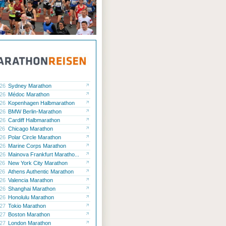
.26
Sydney Marathon
.26
Médoc Marathon
.26
Kopenhagen Halbmarathon
.26
BMW Berlin-Marathon
.26
Cardiff Halbmarathon
.26
Chicago Marathon
.26
Polar Circle Marathon
.26
Marine Corps Marathon
.26
Mainova Frankfurt Maratho...
.26
New York City Marathon
.26
Athens Authentic Marathon
.26
Valencia Marathon
.26
Shanghai Marathon
.26
Honolulu Marathon
.27
Tokio Marathon
.27
Boston Marathon
.27
London Marathon