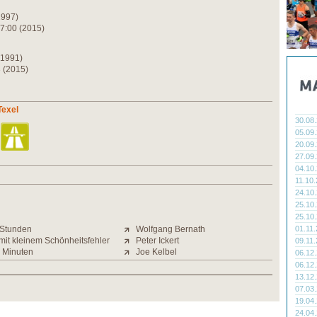
30 (1997)
7:00 (2015)
37 (1991)
 (2015)
Texel
30.08
05.09
20.09
27.09
04.10
11.10
24.10
25.10
25.10
 Stunden
Wolfgang Bernath
01.11
 mit kleinem Schönheitsfehler
Peter Ickert
09.11
 Minuten
Joe Kelbel
06.12
06.12
13.12
07.03
19.04
24.04