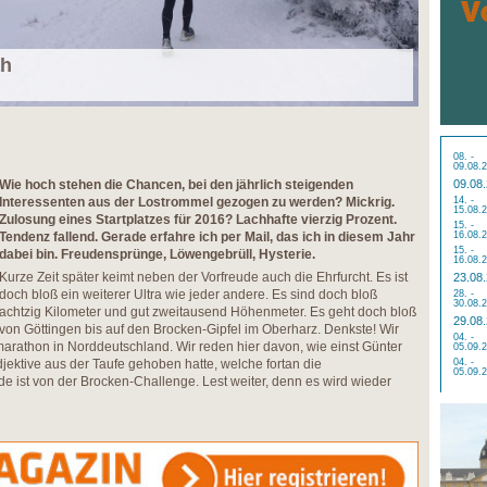
ah
08. -
09.08.
Wie hoch stehen die Chancen, bei den jährlich steigenden
09.08
Interessenten aus der Lostrommel gezogen zu werden? Mickrig.
14. -
15.08.
Zulosung eines Startplatzes für 2016? Lachhafte vierzig Prozent.
15. -
Tendenz fallend. Gerade erfahre ich per Mail, das ich in diesem Jahr
16.08.
15. -
dabei bin. Freudensprünge, Löwengebrüll, Hysterie.
16.08.
Kurze Zeit später keimt neben der Vorfreude auch die Ehrfurcht. Es ist
23.08
doch bloß ein weiterer Ultra wie jeder andere. Es sind doch bloß
28. -
30.08.
achtzig Kilometer und gut zweitausend Höhenmeter. Es geht doch bloß
29.08
von Göttingen bis auf den Brocken-Gipfel im Oberharz. Denkste! Wir
04. -
marathon in Norddeutschland. Wir reden hier davon, wie einst Günter
05.09.
jektive aus der Taufe gehoben hatte, welche fortan die
04. -
05.09.
e ist von der Brocken-Challenge. Lest weiter, denn es wird wieder