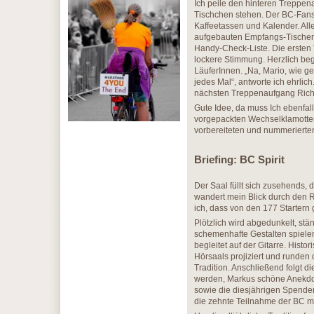
Ich peile den hinteren Treppe
Tischchen stehen. Der BC-Fansh
Kaffeetassen und Kalender. Al
aufgebauten Empfangs-Tischen
Handy-Check-Liste. Die ersten 
lockere Stimmung. Herzlich be
LäuferInnen. „Na, Mario, wie ge
jedes Mal“, antworte ich ehrlic
nächsten Treppenaufgang Rich
Gute Idee, da muss Ich ebenfall
vorgepackten Wechselklamotten 
vorbereiteten und nummerierten
Briefing: BC Spirit
Der Saal füllt sich zusehends,
wandert mein Blick durch den R
ich, dass von den 177 Startern 
Plötzlich wird abgedunkelt, s
schemenhafte Gestalten spiele
begleitet auf der Gitarre. His
Hörsaals projiziert und runden
Tradition. Anschließend folgt d
werden, Markus schöne Anekdo
sowie die diesjährigen Spende
die zehnte Teilnahme der BC mi