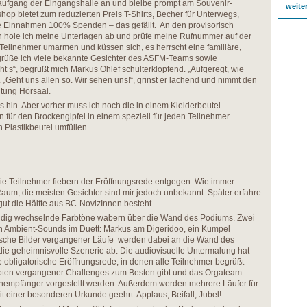
naufgang der Eingangshalle an und bleibe prompt am Souvenir-
weite
op bietet zum reduzierten Preis T-Shirts, Becher für Unterwegs,
le Einnahmen 100% Spenden – das gefällt. An den provisorisch
 hole ich meine Unterlagen ab und prüfe meine Rufnummer auf der
Teilnehmer umarmen und küssen sich, es herrscht eine familiäre,
grüße ich viele bekannte Gesichter des ASFM-Teams sowie
ht’s“, begrüßt mich Markus Ohlef schulterklopfend. „Aufgeregt, wie
h. „Geht uns allen so. Wir sehen uns!“, grinst er lachend und nimmt den
tung Hörsaal.
s hin. Aber vorher muss ich noch die in einem Kleiderbeutel
für den Brockengipfel in einem speziell für jeden Teilnehmer
 Plastikbeutel umfüllen.
 die Teilnehmer fiebern der Eröffnungsrede entgegen. Wie immer
aum, die meisten Gesichter sind mir jedoch unbekannt. Später erfahre
gut die Hälfte aus BC-NovizInnen besteht.
tändig wechselnde Farbtöne wabern über die Wand des Podiums. Zwei
n Ambient-Sounds im Duett: Markus am Digeridoo, ein Kumpel
torische Bilder vergangener Läufe werden dabei an die Wand des
 die geheimnisvolle Szenerie ab. Die audiovisuelle Untermalung hat
ie obligatorische Eröffnungsrede, in denen alle Teilnehmer begrüßt
ten vergangener Challenges zum Besten gibt und das Orgateam
nempfänger vorgestellt werden. Außerdem werden mehrere Läufer für
t einer besonderen Urkunde geehrt. Applaus, Beifall, Jubel!