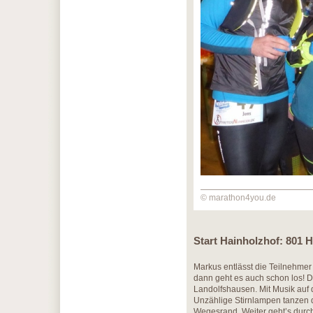
© marathon4you.de
Start Hainholzhof: 801 
Markus entlässt die Teilnehme
dann geht es auch schon los! De
Landolfshausen. Mit Musik auf
Unzählige Stirnlampen tanzen 
Wegesrand. Weiter geht’s durch