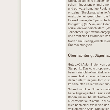
Um die alljährliche Tradition f
schon mindestens einmal eine 
und schwarz-humorige Routenpl
einzelner Streckenabschnitte, 
Anekdoten eingeschoben, die für
Extrakilometer, die Spanische 
Königskrug (68,5 km) und Oderb
offiziellen Wanderschildern. „W
Teilnehmer irgendwann entgege
und dreht eine Extrarunde“, kom
Nach dem Briefing jedenfalls er
Übernachtungsort.
Übernachtung: Jägerha
Gute zwölf Autominuten von der 
Startpunkt. Das Auto proppenvo
beim Hainholzhof unmittelbar vo
übernachtet. Ich mache hier ei
dann runter zum gemütlich-rusti
Im beheizten Keller werden fü
Schnell wird klar: Ohne Isomat
harte Angelegenheit…keinesfal
Boden, um mir bei der Pasta-Par
auch wieder auf Samuel, der si
mich nach einer Weile von den 
Vollkommene Stille. Nun ja: Ich