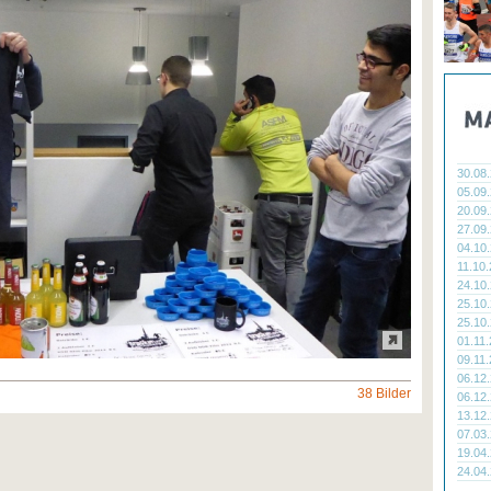
30.08
05.09
20.09
27.09
04.10
11.10
24.10
25.10
25.10
01.11
09.11
06.12
38 Bilder
06.12
13.12
07.03
19.04
24.04