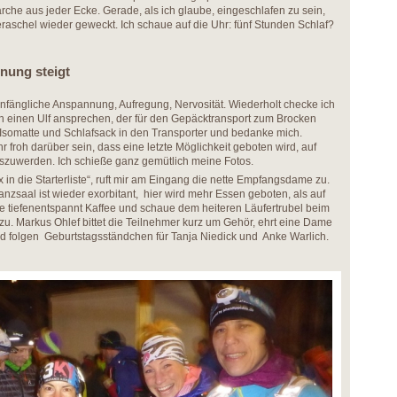
he aus jeder Ecke. Gerade, als ich glaube, eingeschlafen zu sein,
aschel wieder geweckt. Ich schaue auf die Uhr: fünf Stunden Schlaf?
nnung steigt
anfängliche Anspannung, Aufregung, Nervosität. Wiederholt checke ich
ch einen Ulf ansprechen, der für den Gepäcktransport zum Brocken
h Isomatte und Schlafsack in den Transporter und bedanke mich.
froh darüber sein, dass eine letzte Möglichkeit geboten wird, auf
zuwerden. Ich schieße ganz gemütlich meine Fotos.
x in die Starterliste“, ruft mir am Eingang die nette Empfangsdame zu.
anzsaal ist wieder exorbitant, hier wird mehr Essen geboten, als auf
ke tiefenentspannt Kaffee und schaue dem heiteren Läufertrubel beim
u. Markus Ohlef bittet die Teilnehmer kurz um Gehör, ehrt eine Dame
d folgen Geburtstagsständchen für Tanja Niedick und Anke Warlich.