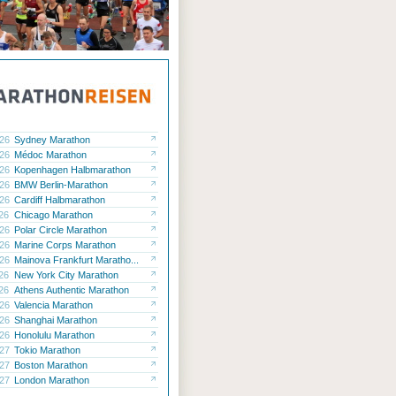
.26
Sydney Marathon
.26
Médoc Marathon
.26
Kopenhagen Halbmarathon
.26
BMW Berlin-Marathon
.26
Cardiff Halbmarathon
.26
Chicago Marathon
.26
Polar Circle Marathon
.26
Marine Corps Marathon
.26
Mainova Frankfurt Maratho...
.26
New York City Marathon
.26
Athens Authentic Marathon
.26
Valencia Marathon
.26
Shanghai Marathon
.26
Honolulu Marathon
.27
Tokio Marathon
.27
Boston Marathon
.27
London Marathon