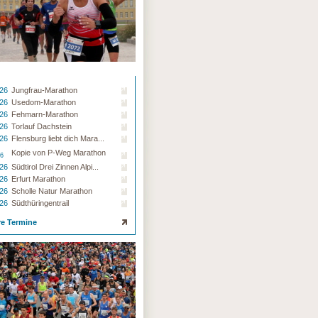
.26
Jungfrau-Marathon
.26
Usedom-Marathon
.26
Fehmarn-Marathon
.26
Torlauf Dachstein
.26
Flensburg liebt dich Mara...
Kopie von P-Weg Marathon
26
.26
Südtirol Drei Zinnen Alpi...
.26
Erfurt Marathon
.26
Scholle Natur Marathon
.26
Südthüringentrail
re Termine