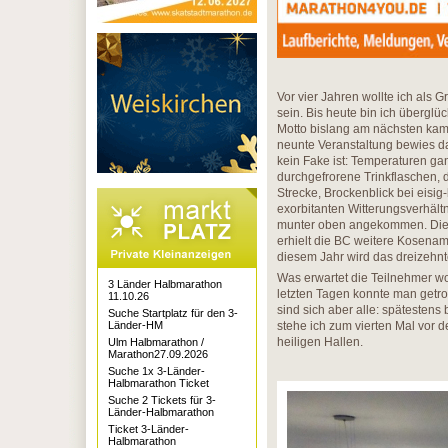
Vor vier Jahren wollte ich als 
sein. Bis heute bin ich überglü
Motto bislang am nächsten kam 
neunte Veranstaltung bewies dam
kein Fake ist: Temperaturen ga
durchgefrorene Trinkflaschen, 
Strecke, Brockenblick bei eis
exorbitanten Witterungsverhält
munter oben angekommen. Die J
erhielt die BC weitere Kosenam
diesem Jahr wird das dreizehnt
Was erwartet die Teilnehmer w
3 Länder Halbmarathon
letzten Tagen konnte man getro
11.10.26
sind sich aber alle: spätesten
Suche Startplatz für den 3-
stehe ich zum vierten Mal vor d
Länder-HM
heiligen Hallen.
Ulm Halbmarathon /
Marathon27.09.2026
Suche 1x 3-Länder-
Halbmarathon Ticket
Suche 2 Tickets für 3-
Länder-Halbmarathon
Ticket 3-Länder-
Halbmarathon