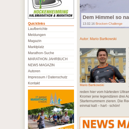
Dem Himmel so n
Quicklinks
13.02.16
Brocken-Challenge
Laufberichte
Meldungen
Autor:
Mario Bartkowski
Magazin
Marktplatz
Marathon-Suche
MARATHON JAHRBUCH
NEWS MAGAZIN
Autoren
Impressum / Datenschutz
Kontakt
Mario Bartkowski
reden hier vom härtesten Ultra
Kromer jene legendären drei Ad
Starternummern zieren. Die Red
einmal kalt – hart - schön!