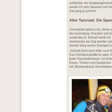
schlimmer als Gruppengeschnarc
werde ich vom Gewusel und Ger
Das ging ja schnell!
Alter Tanzsaal: Die Spa
Und wieder geht es los, diese 
die Ausrüstung. Draußen soll i
zuständig ist. Schnell werfe ic
Anreisende per Zug werden sehr 
diesem Weg seinen Krempel los
„Schreib Dich doch bitte noch fi
Das Frühstücksbuffet im alten T
jeder Haushaltsmesse. Ich trin
Essen, Trinken und Quatschen z
mit Blumenstrauß. Anschließen