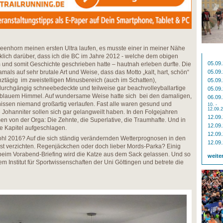
Greenhorn meinen ersten Ultra laufen, es musste einer in meiner Nähe
cklich darüber, dass ich die BC im Jahre 2012 - welche dem obigen
05.09
und somit Geschichte geschrieben hatte – hautnah erleben durfte. Die
als auf sehr brutale Art und Weise, dass das Motto „kalt, hart, schön“
05.09
nztägig im zweistelligen Minusbereich (auch im Schatten),
05.09
durchgängig schneebedeckte und teilweise gar beachvolleyballartige
05.09
ig-blauem Himmel. Auf wundersame Weise hatte sich bei den damaligen,
06.09
nissen niemand großartig verlaufen. Fast alle waren gesund und
10. -
12.09.
ohanniter sollen sich gar gelangweilt haben. In den Folgejahren
12.09
en von der Orga: Die Zehnte, die Superlative, die Traumhafte. Und in
12.09
e Kapitel aufgeschlagen.
12.09
ohl 2016? Auf die sich ständig verändernden Wetterprognosen in den
12.09
st verzichten. Regenjäckchen oder doch lieber Mords-Parka? Einig
s beim Vorabend-Briefing wird die Katze aus dem Sack gelassen. Und so
weite
em Institut für Sportwissenschaften der Uni Göttingen und betrete die