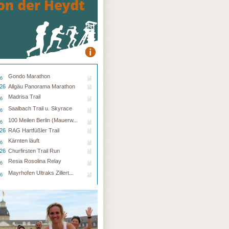
Gondo Marathon
26
.26
Allgäu Panorama Marathon
Madrisa Trail
26
Saalbach Trail u. Skyrace
26
100 Meilen Berlin (Mauerw...
26
.26
RAG Hartfüßler Trail
Kärnten läuft
26
.26
Churfirsten Trail Run
Resia Rosolina Relay
26
Mayrhofen Ultraks Zillert...
26