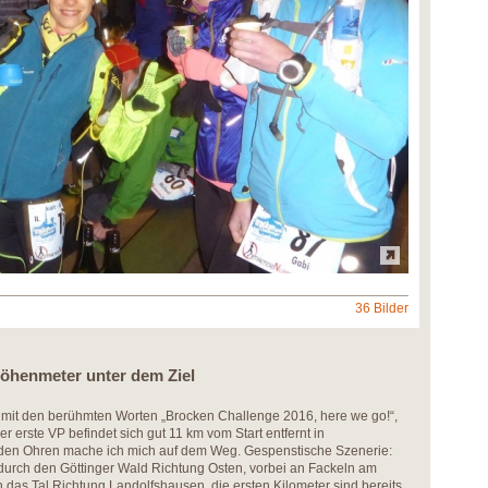
36 Bilder
Höhenmeter unter dem Ziel
r mit den berühmten Worten „Brocken Challenge 2016, here we go!“,
r erste VP befindet sich gut 11 km vom Start entfernt in
 den Ohren mache ich mich auf dem Weg. Gespenstische Szenerie:
durch den Göttinger Wald Richtung Osten, vorbei an Fackeln am
 das Tal Richtung Landolfshausen, die ersten Kilometer sind bereits