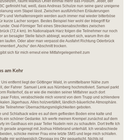
ortzusetzen, räumt Markus Ohlef einmal mehr das Podium. Jeder, der
BC gefinisht hat, weiß, dass Andreas Schulze nun seine ganz ureigene
anung vom Stapel lässt. Zwischen ausführlichen Erläuterungen
VP’s und Verhaltensregeln werden auch immer mal wieder bitterböse
 kurze Lacher sorgen. Bestes Beispiel hier wohl der Inbegriff für
Runde: Oval-Förmiger Teil eines Streckenabschnittes zwischen
rück (72,4 km). Im Nationalpark Harz folgen die Teilnehmer nur noch
er an besagter Stelle falsch abbiegt, wundert sich, warum Ihm die
n laufen. Oder aber man verpasst die Ausfahrt Richtung Oderbrück
mentiert „Aschu“ den Abschnitt trocken.
gibt sich für mich erneut eine Mitfahrgelegenheit zum
us am Kehr
Uni entfernt liegt der Göttinger Wald, in unmittelbarer Nähe zum
ll, der Fahrer Samuel Lenk aus Nürnberg hochmotiviert. Samuel parkt
rm Reiterhof, da er wie die meisten seiner Mitfahrer auch dort
n paar Fotos, verabschiede mich vorerst von dem Trupp und schlendere
kalen Jägerhaus. Alles holzvertäfelt, ländlich-bäuerliche Atmosphäre.
r die Teilnehmer Übernachtungsmöglichkeiten geboten.
te und Schlafsack wäre es auf dem gefliesten Boden eine kalte und
ls ein schöner Gedanke. Ich werfe meinen Krempel zunächst auf dem
ty im Gasthaus ein paar Teller Nudeln rein zu schaufeln. Dort treffe Ich
ch gerade angeregt mit Joshua Hillebrand unterhält. Ich verabschiede
beiden, schicke meiner Frau eine letzte SMS und lege mich schlafen.
 hatte mir wohlweislich Ohropax ins Ohr gequetscht. Nichts ist