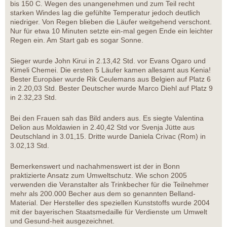
bis 150 C. Wegen des unangenehmen und zum Teil recht
starken Windes lag die gefühlte Temperatur jedoch deutlich
niedriger. Von Regen blieben die Läufer weitgehend verschont.
Nur für etwa 10 Minuten setzte ein-mal gegen Ende ein leichter
Regen ein. Am Start gab es sogar Sonne.
Sieger wurde John Kirui in 2.13,42 Std. vor Evans Ogaro und
Kimeli Chemei. Die ersten 5 Läufer kamen allesamt aus Kenia!
Bester Europäer wurde Rik Ceulemans aus Belgien auf Platz 6
in 2.20,03 Std. Bester Deutscher wurde Marco Diehl auf Platz 9
in 2.32,23 Std.
Bei den Frauen sah das Bild anders aus. Es siegte Valentina
Delion aus Moldawien in 2.40,42 Std vor Svenja Jütte aus
Deutschland in 3.01,15. Dritte wurde Daniela Crivac (Rom) in
3.02,13 Std.
Bemerkenswert und nachahmenswert ist der in Bonn
praktizierte Ansatz zum Umweltschutz. Wie schon 2005
verwenden die Veranstalter als Trinkbecher für die Teilnehmer
mehr als 200.000 Becher aus dem so genannten Belland-
Material. Der Hersteller des speziellen Kunststoffs wurde 2004
mit der bayerischen Staatsmedaille für Verdienste um Umwelt
und Gesund-heit ausgezeichnet.