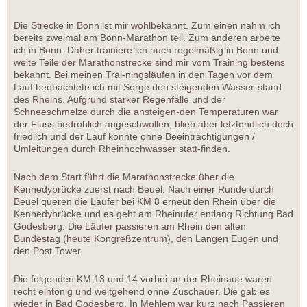
Die Strecke in Bonn ist mir wohlbekannt. Zum einen nahm ich
bereits zweimal am Bonn-Marathon teil. Zum anderen arbeite
ich in Bonn. Daher trainiere ich auch regelmäßig in Bonn und
weite Teile der Marathonstrecke sind mir vom Training bestens
bekannt. Bei meinen Trai-ningsläufen in den Tagen vor dem
Lauf beobachtete ich mit Sorge den steigenden Wasser-stand
des Rheins. Aufgrund starker Regenfälle und der
Schneeschmelze durch die ansteigen-den Temperaturen war
der Fluss bedrohlich angeschwollen, blieb aber letztendlich doch
friedlich und der Lauf konnte ohne Beeinträchtigungen /
Umleitungen durch Rheinhochwasser statt-finden.
Nach dem Start führt die Marathonstrecke über die
Kennedybrücke zuerst nach Beuel. Nach einer Runde durch
Beuel queren die Läufer bei KM 8 erneut den Rhein über die
Kennedybrücke und es geht am Rheinufer entlang Richtung Bad
Godesberg. Die Läufer passieren am Rhein den alten
Bundestag (heute Kongreßzentrum), den Langen Eugen und
den Post Tower.
Die folgenden KM 13 und 14 vorbei an der Rheinaue waren
recht eintönig und weitgehend ohne Zuschauer. Die gab es
wieder in Bad Godesberg. In Mehlem war kurz nach Passieren