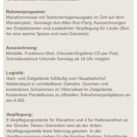
Rahmenprogramm:
Marathonmesse mit Startunterlagenausgabe im Zelt auf dem
Münsterplatz. Sonntags dort After-Run-Party, Auszeichnungen
der Erstplatzierten und zusätzlicher Verpflegung für Läufer (Bon
für eine warme Speise und zwei Getränke).
Auszeichnung:
Medaille, Funktions-Shirt, Urkunde+Ergebnis-CD per Post,
Schnellausdruck Urkunde Sonntag ab 18 Uhr möglich
Logistik:
Start- und Zielgelände fußläufig zum Hauptbahnhof.
Kleiderdepot in unmittelbarer Zielnähe. Duschen und
kostenloses Schwimmen im Viktoriabad im Zielgelände.
Kostenlose Pendelbusse zu offiziellen Teilnehmerparkplätzen an
der A 565.
Verpflegung:
9 Verpflegungsstände für Marathon und 4 für Halbmarathon an
der Strecke. Neben Getränken wird ab der dritten
Verpflegungsstelle feste Nahrung geboten. In der
Verpflegungszone stehen für die Finisher Berliner, Schnittbrote