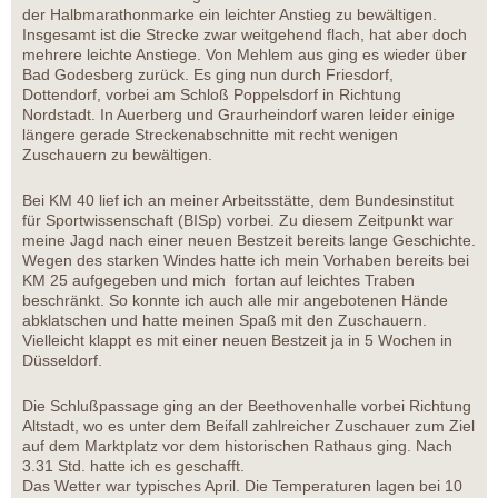
der Halbmarathonmarke ein leichter Anstieg zu bewältigen.
Insgesamt ist die Strecke zwar weitgehend flach, hat aber doch
mehrere leichte Anstiege. Von Mehlem aus ging es wieder über
Bad Godesberg zurück. Es ging nun durch Friesdorf,
Dottendorf, vorbei am Schloß Poppelsdorf in Richtung
Nordstadt. In Auerberg und Graurheindorf waren leider einige
längere gerade Streckenabschnitte mit recht wenigen
Zuschauern zu bewältigen.
Bei KM 40 lief ich an meiner Arbeitsstätte, dem Bundesinstitut
für Sportwissenschaft (BISp) vorbei. Zu diesem Zeitpunkt war
meine Jagd nach einer neuen Bestzeit bereits lange Geschichte.
Wegen des starken Windes hatte ich mein Vorhaben bereits bei
KM 25 aufgegeben und mich fortan auf leichtes Traben
beschränkt. So konnte ich auch alle mir angebotenen Hände
abklatschen und hatte meinen Spaß mit den Zuschauern.
Vielleicht klappt es mit einer neuen Bestzeit ja in 5 Wochen in
Düsseldorf.
Die Schlußpassage ging an der Beethovenhalle vorbei Richtung
Altstadt, wo es unter dem Beifall zahlreicher Zuschauer zum Ziel
auf dem Marktplatz vor dem historischen Rathaus ging. Nach
3.31 Std. hatte ich es geschafft.
Das Wetter war typisches April. Die Temperaturen lagen bei 10