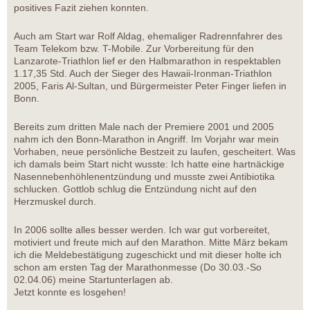
positives Fazit ziehen konnten.
Auch am Start war Rolf Aldag, ehemaliger Radrennfahrer des
Team Telekom bzw. T-Mobile. Zur Vorbereitung für den
Lanzarote-Triathlon lief er den Halbmarathon in respektablen
1.17,35 Std. Auch der Sieger des Hawaii-Ironman-Triathlon
2005, Faris Al-Sultan, und Bürgermeister Peter Finger liefen in
Bonn.
Bereits zum dritten Male nach der Premiere 2001 und 2005
nahm ich den Bonn-Marathon in Angriff. Im Vorjahr war mein
Vorhaben, neue persönliche Bestzeit zu laufen, gescheitert. Was
ich damals beim Start nicht wusste: Ich hatte eine hartnäckige
Nasennebenhöhlenentzündung und musste zwei Antibiotika
schlucken. Gottlob schlug die Entzündung nicht auf den
Herzmuskel durch.
In 2006 sollte alles besser werden. Ich war gut vorbereitet,
motiviert und freute mich auf den Marathon. Mitte März bekam
ich die Meldebestätigung zugeschickt und mit dieser holte ich
schon am ersten Tag der Marathonmesse (Do 30.03.-So
02.04.06) meine Startunterlagen ab.
Jetzt konnte es losgehen!