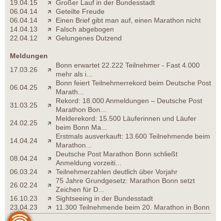
19.04.15
Großer Lauf in der Bundesstadt
06.04.14
Geteilte Freude
06.04.14
Einen Brief gibt man auf, einen Marathon nicht
14.04.13
Falsch abgebogen
22.04.12
Gelungenes Dutzend
Meldungen
Bonn erwartet 22.222 Teilnehmer - Fast 4.000
17.03.26
mehr als i...
Bonn feiert Teilnehmerrekord beim Deutsche Post
06.04.25
Marath...
Rekord: 18.000 Anmeldungen – Deutsche Post
31.03.25
Marathon Bon...
Melderekord: 15.500 Läuferinnen und Läufer
24.02.25
beim Bonn Ma...
Erstmals ausverkauft: 13.600 Teilnehmende beim
14.04.24
Marathon...
Deutsche Post Marathon Bonn schließt
08.04.24
Anmeldung vorzeiti...
06.03.24
Teilnehmerzahlen deutlich über Vorjahr
75 Jahre Grundgesetz: Marathon Bonn setzt
26.02.24
Zeichen für D...
16.10.23
Sightseeing in der Bundesstadt
23.04.23
11.300 Teilnehmende beim 20. Marathon in Bonn