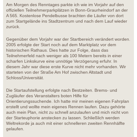
Am Morgen des Renntages parkte ich wie im Vorjahr auf den
offiziellen Teilnehmerparkplätzen in Bonn-Graurheindorf an der
A 565. Kostenlose Pendelbusse brachten die Läufer von dort
zum Startgelände ins Stadtzentrum und nach dem Lauf wieder
zurück.
Gegenüber dem Vorjahr war der Startbereich verändert worden.
2005 erfolgte der Start noch auf dem Marktplatz vor dem
historischen Rathaus. Dies hatte zur Folge, dass das
Teilnehmerfeld nach weniger als 100 Metern bereits in einer
scharfen Linkskurve eine unnötige Verzögerung erfuhr. In
diesem Jahr war diese erste Kurve nicht mehr vorhanden. Wir
starteten von der Straße Am Hof zwischen Altstadt und
Schloss/Universität.
Die Startaufstellung erfolgte nach Bestzeiten. Brems- und
Zugläufer des Veranstalters boten Hilfe für
Orientierungssuchende. Ich hatte mir meinen eigenen Fahrplan
erstellt und wollte mein eigenes Rennen laufen. Dazu gehörte
auch mein Plan, nicht zu schnell anzulaufen und mich nicht von
der Starteuphorie anstecken zu lassen. Schließlich werden
Weltrekorde ja auch mit einer schnelleren zweiten Rennhälfte
gelaufen.