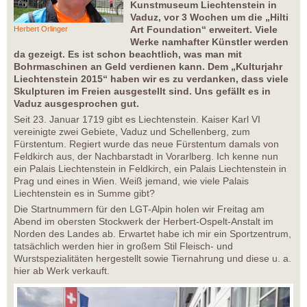
Kunstmuseum Liechtenstein in
Vaduz, vor 3 Wochen um die „Hilti
Art Foundation“ erweitert. Viele
Herbert Orlinger
Werke namhafter Künstler werden
da gezeigt. Es ist schon beachtlich, was man mit
Bohrmaschinen an Geld verdienen kann. Dem „Kulturjahr
Liechtenstein 2015“ haben wir es zu verdanken, dass viele
Skulpturen im Freien ausgestellt sind. Uns gefällt es in
Vaduz ausgesprochen gut.
Seit 23. Januar 1719 gibt es Liechtenstein. Kaiser Karl VI
vereinigte zwei Gebiete, Vaduz und Schellenberg, zum
Fürstentum. Regiert wurde das neue Fürstentum damals von
Feldkirch aus, der Nachbarstadt in Vorarlberg. Ich kenne nun
ein Palais Liechtenstein in Feldkirch, ein Palais Liechtenstein in
Prag und eines in Wien. Weiß jemand, wie viele Palais
Liechtenstein es in Summe gibt?
Die Startnummern für den LGT-Alpin holen wir Freitag am
Abend im obersten Stockwerk der Herbert-Ospelt-Anstalt im
Norden des Landes ab. Erwartet habe ich mir ein Sportzentrum,
tatsächlich werden hier in großem Stil Fleisch- und
Wurstspezialitäten hergestellt sowie Tiernahrung und diese u. a.
hier ab Werk verkauft.