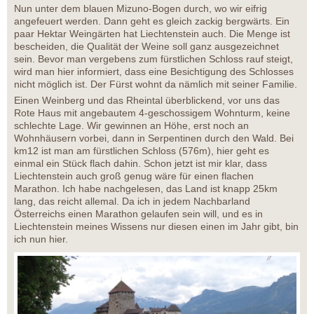
Nun unter dem blauen Mizuno-Bogen durch, wo wir eifrig
angefeuert werden. Dann geht es gleich zackig bergwärts. Ein
paar Hektar Weingärten hat Liechtenstein auch. Die Menge ist
bescheiden, die Qualität der Weine soll ganz ausgezeichnet
sein. Bevor man vergebens zum fürstlichen Schloss rauf steigt,
wird man hier informiert, dass eine Besichtigung des Schlosses
nicht möglich ist. Der Fürst wohnt da nämlich mit seiner Familie.
Einen Weinberg und das Rheintal überblickend, vor uns das
Rote Haus mit angebautem 4-geschossigem Wohnturm, keine
schlechte Lage. Wir gewinnen an Höhe, erst noch an
Wohnhäusern vorbei, dann in Serpentinen durch den Wald. Bei
km12 ist man am fürstlichen Schloss (576m), hier geht es
einmal ein Stück flach dahin. Schon jetzt ist mir klar, dass
Liechtenstein auch groß genug wäre für einen flachen
Marathon. Ich habe nachgelesen, das Land ist knapp 25km
lang, das reicht allemal. Da ich in jedem Nachbarland
Österreichs einen Marathon gelaufen sein will, und es in
Liechtenstein meines Wissens nur diesen einen im Jahr gibt, bin
ich nun hier.