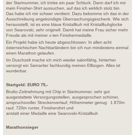
der Startnummer, ich trinke ein paar Schluck. Dann darf ich mir
mein Finisher-Shirt aussuchen, auf das ich wirklich stolz bin.
Das habe ich mir schwer verdient. Dazu bekomme ich das in der
Ausschreibung angekündigte Überraschungsgeschenk. Wie sich
herausstellt, ist es eine blaue Kristallkuh mit Kristallkuhglocke
von Swarovski, sehr originell. Damit hat meine Frau sicher mehr
Freude als mit meiner x-ten Finishermedaille.
Ein Projekt habe ich heute abgeschlossen: In allen acht
österreichischen Nachbarländern bin ich nun mindestens einmal
einen Marathon gelaufen.
Im Duschzelt mache ich mich wieder salonfähig, hinterher
versorgt ein Samariter fachkundig meinen Ellbogen. Alles ist
wunderbar.
Startgeld: EURO 75,-
Brutto-Zeitnehmung mit Chip in Startnummer, sehr gut
ausgestattete Versorgungsstellen, ausgesprochen schöner,
anspruchsvoller Streckenverlauf, Höhenmeter genug: 1.870m
rauf, 720m runter, Finishershirt und
anstatt einer Medaille eine Swarovski-Kristallkuh
Marathonsieger