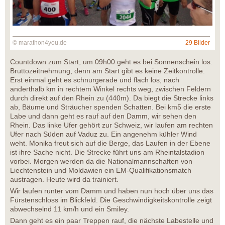
© marathon4you.de
29 Bilder
Countdown zum Start, um 09h00 geht es bei Sonnenschein los.
Bruttozeitnehmung, denn am Start gibt es keine Zeitkontrolle.
Erst einmal geht es schnurgerade und flach los, nach
anderthalb km in rechtem Winkel rechts weg, zwischen Feldern
durch direkt auf den Rhein zu (440m). Da biegt die Strecke links
ab, Bäume und Sträucher spenden Schatten. Bei km5 die erste
Labe und dann geht es rauf auf den Damm, wir sehen den
Rhein. Das linke Ufer gehört zur Schweiz, wir laufen am rechten
Ufer nach Süden auf Vaduz zu. Ein angenehm kühler Wind
weht. Monika freut sich auf die Berge, das Laufen in der Ebene
ist ihre Sache nicht. Die Strecke führt uns am Rheintalstadion
vorbei. Morgen werden da die Nationalmannschaften von
Liechtenstein und Moldawien ein EM-Qualifikationsmatch
austragen. Heute wird da trainiert.
Wir laufen runter vom Damm und haben nun hoch über uns das
Fürstenschloss im Blickfeld. Die Geschwindigkeitskontrolle zeigt
abwechselnd 11 km/h und ein Smiley.
Dann geht es ein paar Treppen rauf, die nächste Labestelle und