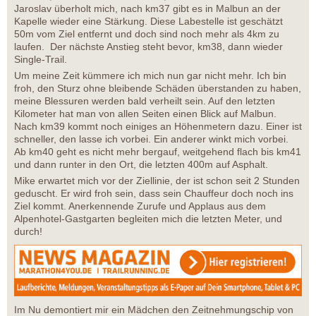
Jaroslav überholt mich, nach km37 gibt es in Malbun an der
Kapelle wieder eine Stärkung. Diese Labestelle ist geschätzt
50m vom Ziel entfernt und doch sind noch mehr als 4km zu
laufen. Der nächste Anstieg steht bevor, km38, dann wieder
Single-Trail.
Um meine Zeit kümmere ich mich nun gar nicht mehr. Ich bin
froh, den Sturz ohne bleibende Schäden überstanden zu haben,
meine Blessuren werden bald verheilt sein. Auf den letzten
Kilometer hat man von allen Seiten einen Blick auf Malbun.
Nach km39 kommt noch einiges an Höhenmetern dazu. Einer ist
schneller, den lasse ich vorbei. Ein anderer winkt mich vorbei.
Ab km40 geht es nicht mehr bergauf, weitgehend flach bis km41
und dann runter in den Ort, die letzten 400m auf Asphalt.
Mike erwartet mich vor der Ziellinie, der ist schon seit 2 Stunden
geduscht. Er wird froh sein, dass sein Chauffeur doch noch ins
Ziel kommt. Anerkennende Zurufe und Applaus aus dem
Alpenhotel-Gastgarten begleiten mich die letzten Meter, und
durch!
Im Nu demontiert mir ein Mädchen den Zeitnehmungschip von