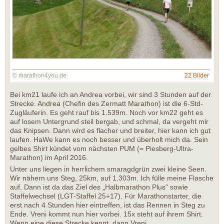
© marathon4you.de
22 Bilder
Bei km21 laufe ich an Andrea vorbei, wir sind 3 Stunden auf der
Strecke. Andrea (Chefin des Zermatt Marathon) ist die 6-Std-
Zugläuferin. Es geht rauf bis 1.539m. Noch vor km22 geht es
auf losem Untergrund steil bergab, und schmal, da vergeht mir
das Knipsen. Dann wird es flacher und breiter, hier kann ich gut
laufen. HaWe kann es noch besser und überholt mich da. Sein
gelbes Shirt kündet vom nächsten PUM (= Piesberg-Ultra-
Marathon) im April 2016.
Unter uns liegen in herrlichem smaragdgrün zwei kleine Seen.
Wir nähern uns Steg, 25km, auf 1.303m. Ich fülle meine Flasche
auf. Dann ist da das Ziel des „Halbmarathon Plus“ sowie
Staffelwechsel (LGT-Staffel 25+17). Für Marathonstarter, die
erst nach 4 Stunden hier eintreffen, ist das Rennen in Steg zu
Ende. Vreni kommt nun hier vorbei. 15x steht auf ihrem Shirt.
Wenn eine diese Strecke kennt, dann Vreni.