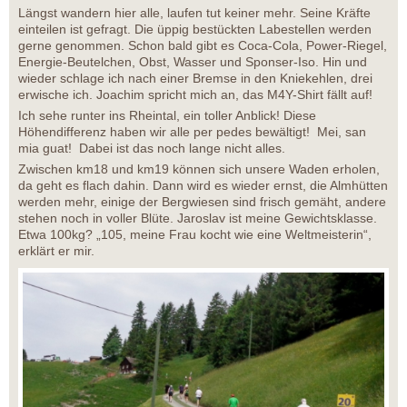
Längst wandern hier alle, laufen tut keiner mehr. Seine Kräfte
einteilen ist gefragt. Die üppig bestückten Labestellen werden
gerne genommen. Schon bald gibt es Coca-Cola, Power-Riegel,
Energie-Beutelchen, Obst, Wasser und Sponser-Iso. Hin und
wieder schlage ich nach einer Bremse in den Kniekehlen, drei
erwische ich. Joachim spricht mich an, das M4Y-Shirt fällt auf!
Ich sehe runter ins Rheintal, ein toller Anblick! Diese
Höhendifferenz haben wir alle per pedes bewältigt! Mei, san
mia guat! Dabei ist das noch lange nicht alles.
Zwischen km18 und km19 können sich unsere Waden erholen,
da geht es flach dahin. Dann wird es wieder ernst, die Almhütten
werden mehr, einige der Bergwiesen sind frisch gemäht, andere
stehen noch in voller Blüte. Jaroslav ist meine Gewichtsklasse.
Etwa 100kg? „105, meine Frau kocht wie eine Weltmeisterin“,
erklärt er mir.