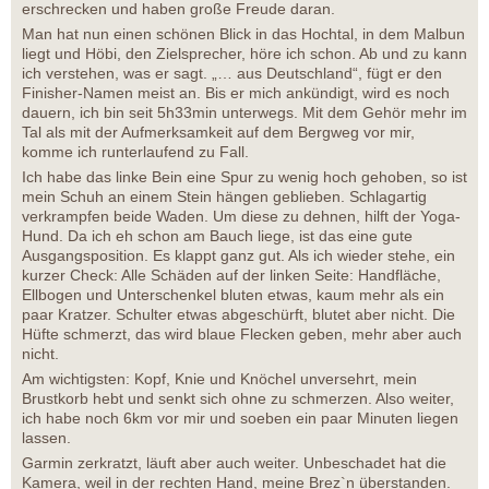
erschrecken und haben große Freude daran.
Man hat nun einen schönen Blick in das Hochtal, in dem Malbun
liegt und Höbi, den Zielsprecher, höre ich schon. Ab und zu kann
ich verstehen, was er sagt. „… aus Deutschland“, fügt er den
Finisher-Namen meist an. Bis er mich ankündigt, wird es noch
dauern, ich bin seit 5h33min unterwegs. Mit dem Gehör mehr im
Tal als mit der Aufmerksamkeit auf dem Bergweg vor mir,
komme ich runterlaufend zu Fall.
Ich habe das linke Bein eine Spur zu wenig hoch gehoben, so ist
mein Schuh an einem Stein hängen geblieben. Schlagartig
verkrampfen beide Waden. Um diese zu dehnen, hilft der Yoga-
Hund. Da ich eh schon am Bauch liege, ist das eine gute
Ausgangsposition. Es klappt ganz gut. Als ich wieder stehe, ein
kurzer Check: Alle Schäden auf der linken Seite: Handfläche,
Ellbogen und Unterschenkel bluten etwas, kaum mehr als ein
paar Kratzer. Schulter etwas abgeschürft, blutet aber nicht. Die
Hüfte schmerzt, das wird blaue Flecken geben, mehr aber auch
nicht.
Am wichtigsten: Kopf, Knie und Knöchel unversehrt, mein
Brustkorb hebt und senkt sich ohne zu schmerzen. Also weiter,
ich habe noch 6km vor mir und soeben ein paar Minuten liegen
lassen.
Garmin zerkratzt, läuft aber auch weiter. Unbeschadet hat die
Kamera, weil in der rechten Hand, meine Brez`n überstanden.