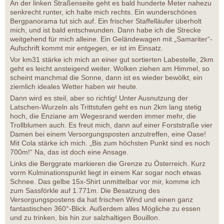
An der linken Straßenseite geht es bald hunderte Meter nahezu
senkrecht runter, ich halte mich rechts. Ein wunderschönes
Bergpanorama tut sich auf. Ein frischer Staffelläufer überholt
mich, und ist bald entschwunden. Dann habe ich die Strecke
weitgehend für mich alleine. Ein Geländewagen mit „Samariter“-
Aufschrift kommt mir entgegen, er ist im Einsatz.
Vor km31 stärke ich mich an einer gut sortierten Labestelle, 2km
geht es leicht ansteigend weiter. Wolken ziehen am Himmel, so
scheint manchmal die Sonne, dann ist es wieder bewölkt, ein
ziemlich ideales Wetter haben wir heute.
Dann wird es steil, aber so richtig! Unter Ausnutzung der
Latschen-Wurzeln als Trittstufen geht es nun 2km lang stetig
hoch, die Enziane am Wegesrand werden immer mehr, die
Trollblumen auch. Es freut mich, dann auf einer Forststraße vier
Damen bei einem Versorgungsposten anzutreffen, eine Oase!
Mit Cola stärke ich mich. „Bis zum höchsten Punkt sind es noch
700m!“ Na, das ist doch eine Ansage.
Links die Berggrate markieren die Grenze zu Österreich. Kurz
vorm Kulminationspunkt liegt in einem Kar sogar noch etwas
Schnee. Das gelbe 15x-Shirt unmittelbar vor mir, komme ich
zum Sassförkle auf 1.771m. Die Besatzung des
Versorgungspostens da hat frischen Wind und einen ganz
fantastischen 360°-Blick. Außerdem alles Mögliche zu essen
und zu trinken, bis hin zur salzhaltigen Bouillon.