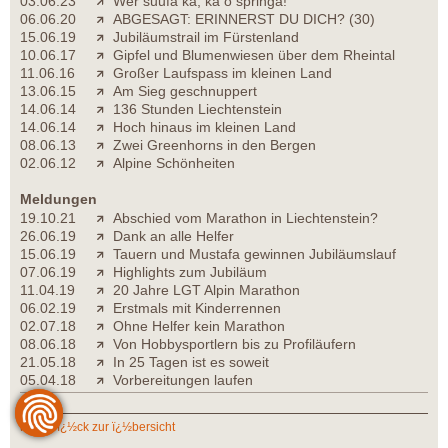
03.06.23
Wer suufa ka, ka o springa!
06.06.20
ABGESAGT: ERINNERST DU DICH? (30)
15.06.19
Jubiläumstrail im Fürstenland
10.06.17
Gipfel und Blumenwiesen über dem Rheintal
11.06.16
Großer Laufspass im kleinen Land
13.06.15
Am Sieg geschnuppert
14.06.14
136 Stunden Liechtenstein
14.06.14
Hoch hinaus im kleinen Land
08.06.13
Zwei Greenhorns in den Bergen
02.06.12
Alpine Schönheiten
Meldungen
19.10.21
Abschied vom Marathon in Liechtenstein?
26.06.19
Dank an alle Helfer
15.06.19
Tauern und Mustafa gewinnen Jubiläumslauf
07.06.19
Highlights zum Jubiläum
11.04.19
20 Jahre LGT Alpin Marathon
06.02.19
Erstmals mit Kinderrennen
02.07.18
Ohne Helfer kein Marathon
08.06.18
Von Hobbysportlern bis zu Profiläufern
21.05.18
In 25 Tagen ist es soweit
05.04.18
Vorbereitungen laufen
zurï¿½ck zur ï¿½bersicht