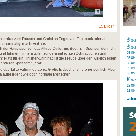
15 Bilder
04. -
talterduo Axel Reusch und Christian Feger von Facebook oder aus
05.09.
ist einmalig, macht viel aus.
04. -
05.09.
 der Hauptsponsor, das Allgäu Outlet, ins Boot. Ein Sponsor, der nicht
05.09
n und lahmen Firmenstaffel, sondern mit echten Schnäppchen und
05.09
Platz für ein Finisher-Shirt hat, ist die Freude über den wirklich edlen
n anderer Sponsoren, groß.
05.09
05.09
die überfüllte Fußgängerzone. Große Eisbecher sind eher peinlich. Aber
06.09
raläufer irgendwie doch normale Menschen.
10. -
12.09.
12.09
12.09
weite