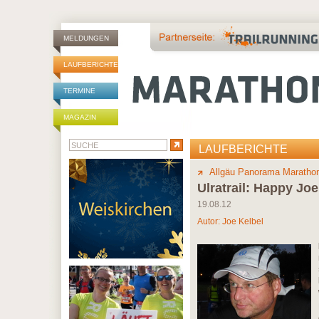
MELDUNGEN
LAUFBERICHTE
TERMINE
MAGAZIN
LAUFBERICHTE
Allgäu Panorama Maratho
Ulratrail: Happy Joe
19.08.12
Autor:
Joe Kelbel