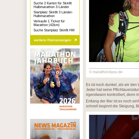
Suche 2 Karten für Skinfit
Halbmarathon 3-Länder
Startplatz Skinfit 3 Länder-
Halbmarathon
Verkaufe 1 Ticket für
Marathon (42km)
Suche Startplatz Skinfit HM
© marathon4you.de
Es ist noch dunkel, als wir den
Jeder hat seine Pflichtausrüst
irgendwann kontrolliert, denn in
Entlang der Iller ist es noch ei
schnell beginnt die Steigung, B