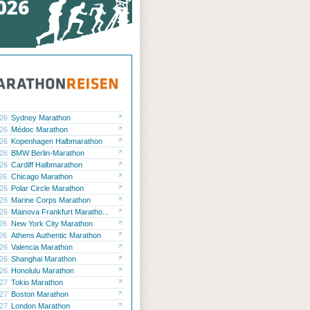
.26
Sydney Marathon
.26
Médoc Marathon
.26
Kopenhagen Halbmarathon
.26
BMW Berlin-Marathon
.26
Cardiff Halbmarathon
.26
Chicago Marathon
.26
Polar Circle Marathon
.26
Marine Corps Marathon
.26
Mainova Frankfurt Maratho...
.26
New York City Marathon
.26
Athens Authentic Marathon
.26
Valencia Marathon
.26
Shanghai Marathon
.26
Honolulu Marathon
.27
Tokio Marathon
.27
Boston Marathon
.27
London Marathon