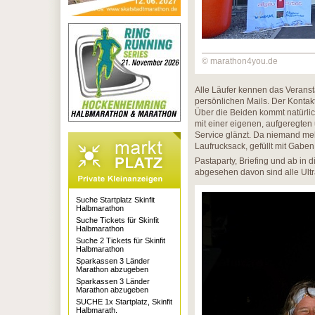
© marathon4you.de
Alle Läufer kennen das Verans
persönlichen Mails. Der Kontakt 
Über die Beiden kommt natürlich
mit einer eigenen, aufgeregte
Service glänzt. Da niemand mehr 
Laufrucksack, gefüllt mit Gabe
Pastaparty, Briefing und ab in 
abgesehen davon sind alle Ult
Suche Startplatz Skinfit
Halbmarathon
Suche Tickets für Skinfit
Halbmarathon
Suche 2 Tickets für Skinfit
Halbmarathon
Sparkassen 3 Länder
Marathon abzugeben
Sparkassen 3 Länder
Marathon abzugeben
SUCHE 1x Startplatz, Skinfit
Halbmarath.