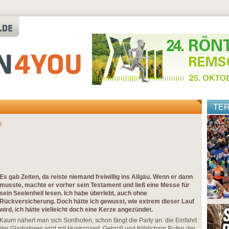
TE
n
Es gab Zeiten, da reiste niemand freiwillig ins Allgäu. Wenn er dann
musste, machte er vorher sein Testament und ließ eine Messe für
sein Seelenheil lesen. Ich habe überlebt, auch ohne
Rückversicherung. Doch hätte ich gewusst, wie extrem dieser Lauf
wird, ich hätte vielleicht doch eine Kerze angezündet.
Kaum nähert man sich Sonthofen, schon fängt die Party an: die Einfahrt
der Gladiatoren wird mit Hupkonzert, Gebrüll und fröhlichem Rufen der