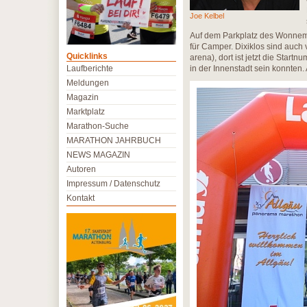
Joe Kelbel
Auf dem Parkplatz des Wonnemar,
für Camper. Dixiklos sind auc
Quicklinks
arena), dort ist jetzt die Start
Laufberichte
in der Innenstadt sein konnten
Meldungen
Magazin
Marktplatz
Marathon-Suche
MARATHON JAHRBUCH
NEWS MAGAZIN
Autoren
Impressum / Datenschutz
Kontakt