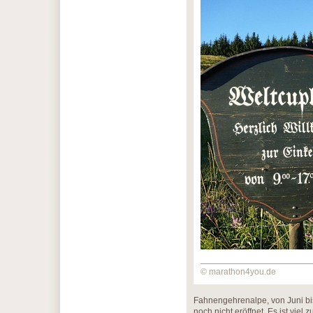
© marathon4you.de
Fahnengehrenalpe, von Juni bis
noch nicht eröffnet. Es ist vie