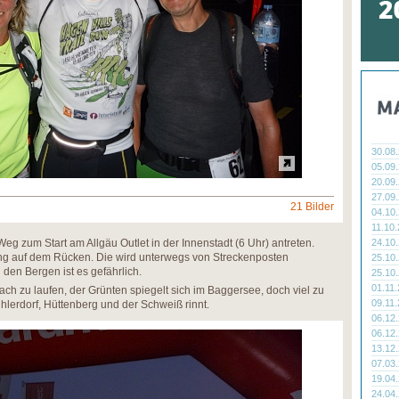
30.08
05.09
20.09
27.09
21 Bilder
04.10
11.10
 Weg zum Start am Allgäu Outlet in der Innenstadt (6 Uhr) antreten.
24.10
ung auf dem Rücken. Die wird unterwegs von Streckenposten
25.10
 den Bergen ist es gefährlich.
25.10
01.11
nfach zu laufen, der Grünten spiegelt sich im Baggersee, doch viel zu
09.11
ihlerdorf, Hüttenberg und der Schweiß rinnt.
06.12
06.12
13.12
07.03
19.04
24.04