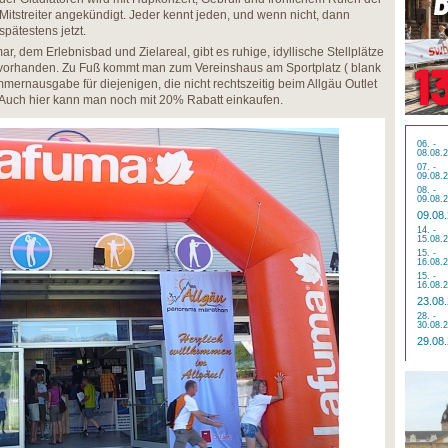
Mitstreiter angekündigt. Jeder kennt jeden, und wenn nicht, dann
spätestens jetzt.
 dem Erlebnisbad und Zielareal, gibt es ruhige, idyllische Stellplätze
h vorhanden. Zu Fuß kommt man zum Vereinshaus am Sportplatz ( blank
nummernausgabe für diejenigen, die nicht rechtszeitig beim Allgäu Outlet
. Auch hier kann man noch mit 20% Rabatt einkaufen.
06. -
08.08.
07. -
09.08.
08. -
09.08.
09.08
14. -
15.08.
15. -
16.08.
15. -
16.08.
23.08
28. -
30.08.
29.08