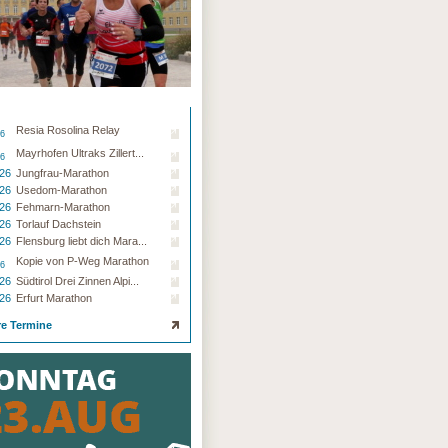
Resia Rosolina Relay
26
Mayrhofen Ultraks Zillert...
26
.26
Jungfrau-Marathon
.26
Usedom-Marathon
.26
Fehmarn-Marathon
.26
Torlauf Dachstein
.26
Flensburg liebt dich Mara...
Kopie von P-Weg Marathon
26
.26
Südtirol Drei Zinnen Alpi...
.26
Erfurt Marathon
re Termine