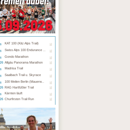
KAT 100 (Kitz Alps Trail)
26
Swiss Alps 100 Endurance ...
26
Gondo Marathon
26
.26
Allgäu Panorama Marathon
Madrisa Trail
26
Saalbach Trail u. Skyrace
26
100 Meilen Berlin (Mauerw...
26
.26
RAG Hartfüßler Trail
Kärnten läuft
26
.26
Churfirsten Trail Run