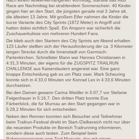
Nach einem wolkenverhangenen Vormittag, startete das Kids
Race am Nachmittag bei strahlendem Sonnenschein. 40 Kinder
gingen hier an den Start, die jüngsten gerade mal 3 Jahre alt,
die ältesten 13 Jahre. Mit großem Eifer nahmen die Kinder die
kurze Variante des City Sprints (1872 Meter) in Angriff und
hatten dabei sichtlich Spaß. Ein Ansporn war sicherlich die
Zuschauerkulisse von mehreren Hundert Fans.
Die blieb auch den Startern des City Sprints am Abend erhalten.
123 Läufer stellten sich der Herausforderung der ca. 3 Kilometer
langen Strecke durch die Innenstadt von Garmisch-
Partenkirchen. Schnellster Mann war Hannes Christiansen in
4:31,3 Minuten, der eigens für die ZUGSPITZ TRAILRUN
CHALLENGE aus Kaiserslautern angereist war. Eine ganz
knappe Entscheidung gab es um Platz zwei. Mark Scheuring
konnte sich in 4:33,0 Minuten vor Konrad Lex in 4:33,6 Minuten
durchsetzen.
Bei den Damen gewann Carina Weidler in 5:07,7 vor Stefanie
Felgenhauer in 5:16,7. Den dritten Platz konnte Eva
Färberböck, die für Murnau an den Start gegangen war in
5:28,2 Minuten für sich entscheiden.
Neben den Rennen konnten sich Besucher und Teilnehmer
beim Trailrun-Festival direkt im Start-/Zielbereich nicht nur über
die neuesten Produkte im Bereich Trailrunning informieren,
sondern diese auch testen. Zum Beispiel beim
Rahmenprogramm vom Trail Magazin, das mit einem