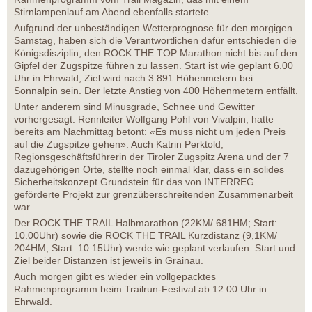
Stirnlampenlauf am Abend ebenfalls startete.
Aufgrund der unbeständigen Wetterprognose für den morgigen
Samstag, haben sich die Verantwortlichen dafür entschieden die
Königsdisziplin, den ROCK THE TOP Marathon nicht bis auf den
Gipfel der Zugspitze führen zu lassen. Start ist wie geplant 6.00
Uhr in Ehrwald, Ziel wird nach 3.891 Höhenmetern bei
Sonnalpin sein. Der letzte Anstieg von 400 Höhenmetern entfällt.
Unter anderem sind Minusgrade, Schnee und Gewitter
vorhergesagt. Rennleiter Wolfgang Pohl von Vivalpin, hatte
bereits am Nachmittag betont: «Es muss nicht um jeden Preis
auf die Zugspitze gehen». Auch Katrin Perktold,
Regionsgeschäftsführerin der Tiroler Zugspitz Arena und der 7
dazugehörigen Orte, stellte noch einmal klar, dass ein solides
Sicherheitskonzept Grundstein für das von INTERREG
geförderte Projekt zur grenzüberschreitenden Zusammenarbeit
war.
Der ROCK THE TRAIL Halbmarathon (22KM/ 681HM; Start:
10.00Uhr) sowie die ROCK THE TRAIL Kurzdistanz (9,1KM/
204HM; Start: 10.15Uhr) werde wie geplant verlaufen. Start und
Ziel beider Distanzen ist jeweils in Grainau.
Auch morgen gibt es wieder ein vollgepacktes
Rahmenprogramm beim Trailrun-Festival ab 12.00 Uhr in
Ehrwald.