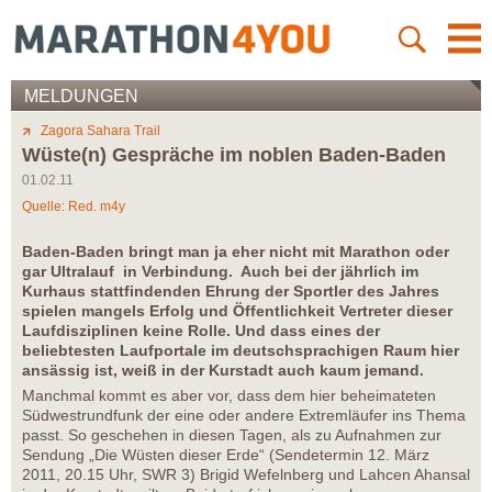
MELDUNGEN
Zagora Sahara Trail
Wüste(n) Gespräche im noblen Baden-Baden
01.02.11
Quelle: Red. m4y
Baden-Baden bringt man ja eher nicht mit Marathon oder
gar Ultralauf in Verbindung. Auch bei der jährlich im
Kurhaus stattfindenden Ehrung der Sportler des Jahres
spielen mangels Erfolg und Öffentlichkeit Vertreter dieser
Laufdisziplinen keine Rolle. Und dass eines der
beliebtesten Laufportale im deutschsprachigen Raum hier
ansässig ist, weiß in der Kurstadt auch kaum jemand.
Manchmal kommt es aber vor, dass dem hier beheimateten
Südwestrundfunk der eine oder andere Extremläufer ins Thema
passt. So geschehen in diesen Tagen, als zu Aufnahmen zur
Sendung „Die Wüsten dieser Erde“ (Sendetermin 12. März
2011, 20.15 Uhr, SWR 3) Brigid Wefelnberg und Lahcen Ahansal