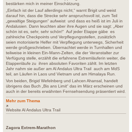
bestärken mich in meiner Einschätzung.
„Einfach ist der Lauf allerdings nicht,“ warnt Brigit und weist
darauf hin, dass die Strecke sehr anspruchsvoll ist, zum Teil
„gewaltige Steigungen“ aufweist und dass es heiß ist im Juli in
Andalusien. Dann leuchten aber ihre Augen und sie sagt: „Aber
schön ist es, sehr, sehr schön!“ Auf jeder Etappe gäbe es
zahlreiche Checkpoints und Verpflegungsstellen, zusätzlich
seien motorisierte Helfer mit Verpflegung unterwegs, Sicherheit
werde großgeschrieben. Übernachtet werde in Turnhallen und
teilweise in kleinen Ein-Mann-Zelten, die der Veranstalter zur
Verfügung stelle, erzählt die erfahrene Extremläuferin weiter, die
Etappenläufe zu ihren absoluten Favoriten zählt. Im letzten
Jahr nahm sie außer am Al Andalus Ultra Trail auch am MdS
teil, an Läufen in Laos und Vietnam und am Himalaya Run.
Von beiden, Brigid Wefelnberg und Lahcen Ahansal, handelt
übrigens das Buch „Bis ans Limit“ das im März erscheinen und
auch in der bereits erwähnten Fernsehsendung präsentiert wird.
Mehr zum Thema
Website Al Andalus Ultra Trail
Zagora Extrem-Marathon