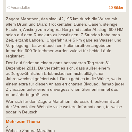
© Veranstalter
10 Bilder
Zagora Marathon, das sind 42,195 km durch die Wüste mit
allem Drum und Dran: Trockentäler, Dünen, Oasen, steinige
Flächen, Anstieg zum Zagora-Berg und steiler Abstieg. 600 HM
seien auf dem Rundkurs zu bewältigen, 7 Stunden habe man
Zeit, erzählt Lahcen. Ungefähr alle 5 km gäbe es Wasser und
Verpflegung. Es wird auch ein Halbmarathon angeboten.
Immerhin 600 Teilnehmer wurden zuletzt für beide Läufe
registriert.
Der Lauf findet an einem ganz besonderen Tag statt: 31.
Dezember 2011. Da versteht es sich, dass außer einem
außergewöhnlichen Erlebnislauf ein nicht alltäglicher
Jahreswechsel gefeiert wird. Dazu geht es in die Wüste, wo in
einem extra für diesen Anlass errichteten Bivouac , fernab jeder
Zivilisation unter einem unvergesslichen Sternenhimmel das
neue Jahr begrüßt wird.
Wer sich für den Zagora Marathon interessiert, bekommt auf
der Veranstalter-Website viele weitere Informationen, teilweise
sogar in Deutsch.
Mehr zum Thema
Website Zagora Marathon