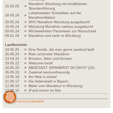
Marathon Würzburg mit modifizierter
15.03.25
Streckenführung
Lokalmatador Schnellster auf der
26.05.24
Marathondistanz
20.05.24
WVV Marathon Würzburg ausgebucht!
15.05.24
Würzburg Marathon nahezu ausgebucht
09.05.24
Mit bewährtem Pacerteam zur Wunschzeit
09.01.24
Marathon und mehr in Würzburg
Laufberichte
24.05.25
Eine Runde, die man gerne zweimal läuft
26.05.24
Main schönster Marathon
23.04.23
Brücken, Wein und Kirchen
29.05.22
Welcome back!
10.05.20
ABGESAGT: ERINNERST DU DICH? (22)
26.05.19
Zweimal neunundneunzig
13.05.18
Am Mee is schee!
21.05.17
Die Hafenstadt in Bayern
12.06.16
Bilder vom Marathon in Würzburg
12.06.16
(Fast) immer im Mai
zurï¿½ck zur ï¿½bersicht