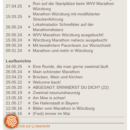
Run auf die Startplätze beim WVV Marathon
27.04.25
Würzburg
Marathon Würzburg mit modifizierter
15.03.25
Streckenführung
Lokalmatador Schnellster auf der
26.05.24
Marathondistanz
20.05.24
WVV Marathon Würzburg ausgebucht!
15.05.24
Würzburg Marathon nahezu ausgebucht
09.05.24
Mit bewährtem Pacerteam zur Wunschzeit
09.01.24
Marathon und mehr in Würzburg
Laufberichte
24.05.25
Eine Runde, die man gerne zweimal läuft
26.05.24
Main schönster Marathon
23.04.23
Brücken, Wein und Kirchen
29.05.22
Welcome back!
10.05.20
ABGESAGT: ERINNERST DU DICH? (22)
26.05.19
Zweimal neunundneunzig
13.05.18
Am Mee is schee!
21.05.17
Die Hafenstadt in Bayern
12.06.16
Bilder vom Marathon in Würzburg
12.06.16
(Fast) immer im Mai
zurï¿½ck zur ï¿½bersicht