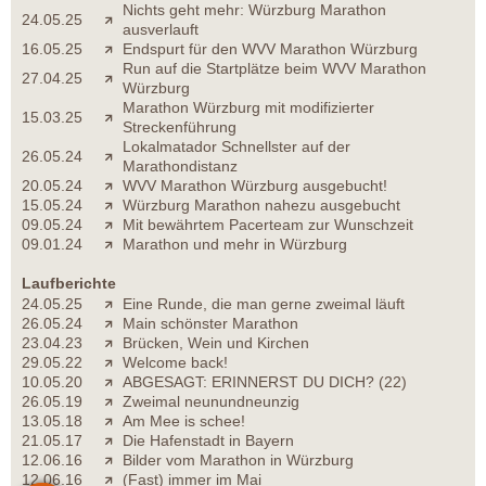
Nichts geht mehr: Würzburg Marathon
24.05.25
ausverlauft
16.05.25
Endspurt für den WVV Marathon Würzburg
Run auf die Startplätze beim WVV Marathon
27.04.25
Würzburg
Marathon Würzburg mit modifizierter
15.03.25
Streckenführung
Lokalmatador Schnellster auf der
26.05.24
Marathondistanz
20.05.24
WVV Marathon Würzburg ausgebucht!
15.05.24
Würzburg Marathon nahezu ausgebucht
09.05.24
Mit bewährtem Pacerteam zur Wunschzeit
09.01.24
Marathon und mehr in Würzburg
Laufberichte
24.05.25
Eine Runde, die man gerne zweimal läuft
26.05.24
Main schönster Marathon
23.04.23
Brücken, Wein und Kirchen
29.05.22
Welcome back!
10.05.20
ABGESAGT: ERINNERST DU DICH? (22)
26.05.19
Zweimal neunundneunzig
13.05.18
Am Mee is schee!
21.05.17
Die Hafenstadt in Bayern
12.06.16
Bilder vom Marathon in Würzburg
12.06.16
(Fast) immer im Mai