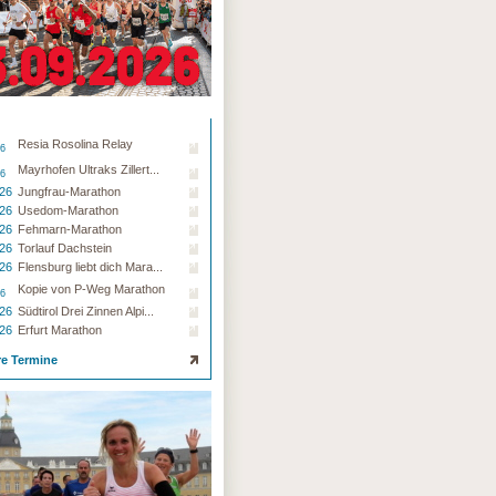
Resia Rosolina Relay
26
Mayrhofen Ultraks Zillert...
26
.26
Jungfrau-Marathon
.26
Usedom-Marathon
.26
Fehmarn-Marathon
.26
Torlauf Dachstein
.26
Flensburg liebt dich Mara...
Kopie von P-Weg Marathon
26
.26
Südtirol Drei Zinnen Alpi...
.26
Erfurt Marathon
re Termine