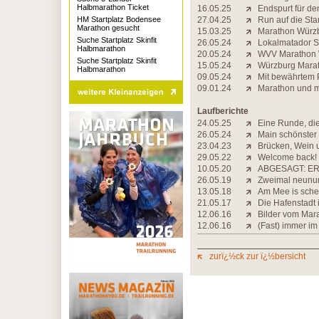
Halbmarathon Ticket
16.05.25
Endspurt für d
HM Startplatz Bodensee
27.04.25
Run auf die St
Marathon gesucht
15.03.25
Marathon Würzbu
Suche Startplatz Skinfit
26.05.24
Lokalmatador Sc
Halbmarathon
20.05.24
WVV Marathon 
Suche Startplatz Skinfit
15.05.24
Würzburg Mara
Halbmarathon
09.05.24
Mit bewährtem 
09.01.24
Marathon und m
Laufberichte
24.05.25
Eine Runde, di
26.05.24
Main schönster
23.04.23
Brücken, Wein 
29.05.22
Welcome back!
10.05.20
ABGESAGT: ER
26.05.19
Zweimal neunu
13.05.18
Am Mee is sche
21.05.17
Die Hafenstadt 
12.06.16
Bilder vom Mar
12.06.16
(Fast) immer im
zurï¿½ck zur ï¿½bersicht