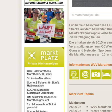
© marathon4you.de
Für ihr Geld bekommen die Läuf
Strecke auf dem bewährten Kur
Mainfrankenmetropole vorbeifüh
Zielverpflegung freuen.
Die erhalten sie ab 2015 in ein
Veranstaltungszentrum CCW er
Glanz und bietet den Sportlern
die Marathonmesse am 16. und 
Informationen: WVV Marathon
Ulm Halbmarathon /
Marathon27.09.2026
3-Länder-Marathon
Suche 2 Tickets für Skinfit
Halbmarathon
SUCHE Marathon-
Startzplatz Oldenburg
Mehr zum Thema
HM Startplatz Bodensee
Marathon gesucht
Meldungen
1x Halbmarathon Ticket
26.05.25
WVV-Marathon 
gesucht
24.05.25
Nichts geht meh
Suche 3-Länder-