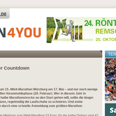
TE
der Countdown
zum 15. iWelt-Marathon Würzburg am 17. Mai – und nur noch wenige
llen Voranmeldephase (28. Februar). Wer in diesem Jahr in
halbe Marathonstrecke an den Start gehen will, sollte die länger
tzen, regelmäßig die Laufschuhe zu schnüren. Und seine
n durch eine schnelle Anmeldung zum größten Marathon
ie Meldung zum iWelt-Marathon 53 Euro; für die halbe Distanz sind 42