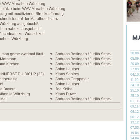
en WVV Marathon Würzburg
artplätze beim WVV Marathon Würzburg
rg mit modifizierter Streckenführung
hnellster auf der Marathondistanz
Würzburg ausgebucht!
thon nahezu ausgebucht
Pacerteam zur Wunschzeit
ehr in Würzburg
30.08
e man gerne zweimal läuft
Andreas Bettingen / Judith Strack
05.09
 Marathon
Andreas Bettingen / Judith Strack
und Kirchen
Andreas Bettingen / Judith Strack
20.09
Anton Lautner
27.09
INNERST DU DICH? (22)
Klaus Sobirey
04.10
ndneunzig
Andreas Greppmeir
11.10
e!
Anton Lautner
24.10
in Bayern
Joe Kelbel
25.10
athon in Würzburg
Klaus Duwe
25.10
 Mai
Andreas Bettingen / Judith Strack
01.11
09.11
06.12
06.12
13.12
07.03
19.04
24.04