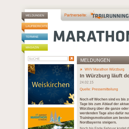
MELDUNGEN
LAUFBERICHTE
TERMINE
MAGAZIN
MELDUNGEN
WVV Marathon Würzburg
In Würzburg läuft 
24.02.15
Quelle: Pressemitteilung
Noch elf Wochen sind es bis 
Tage bis zum Ablauf der aktue
Würzburg über die ganze oder 
werdenden Tage also dafür nu
Trainingsmotivation am beste
Nordbayerns steigern.
Noch bis Ende Februar kostet d