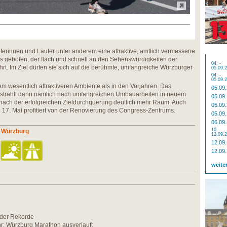
erinnen und Läufer unter anderem eine attraktive, amtlich vermessene
s geboten, der flach und schnell an den Sehenswürdigkeiten der
04. -
rt. Im Ziel dürfen sie sich auf die berühmte, umfangreiche Würzburger
05.09.
04. -
05.09.
em wesentlich attraktiveren Ambiente als in den Vorjahren. Das
05.09
strahlt dann nämlich nach umfangreichen Umbauarbeiten in neuem
05.09
 nach der erfolgreichen Zieldurchquerung deutlich mehr Raum. Auch
05.09
17. Mai profitiert von der Renovierung des Congress-Zentrums.
05.09
06.09
10. -
 Würzburg
12.09.
12.09
12.09
weite
der Rekorde
r: Würzburg Marathon ausverlauft