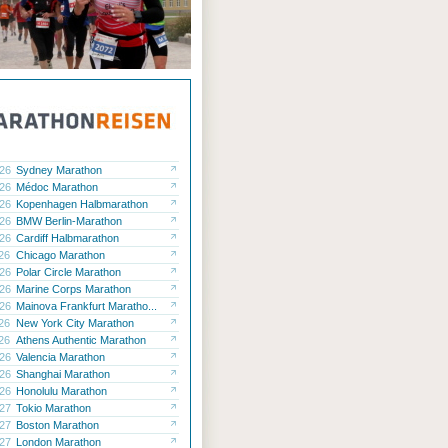
.26
Sydney Marathon
.26
Médoc Marathon
.26
Kopenhagen Halbmarathon
.26
BMW Berlin-Marathon
.26
Cardiff Halbmarathon
.26
Chicago Marathon
.26
Polar Circle Marathon
.26
Marine Corps Marathon
.26
Mainova Frankfurt Maratho...
.26
New York City Marathon
.26
Athens Authentic Marathon
.26
Valencia Marathon
.26
Shanghai Marathon
.26
Honolulu Marathon
.27
Tokio Marathon
.27
Boston Marathon
.27
London Marathon