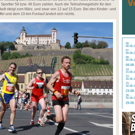
e Sportler 58 bzw. 46 Euro zahlen. Auch die Teilnahmegebühr für den
tadt steigt zum März, und zwar von 12 auf 15 Euro. Bei den Kinder- und
fel und dem 10-km-Funlauf ändert sich nichts.
06. -
08.08.
07. -
09.08.
08. -
09.08.
09.08
14. -
15.08.
15. -
16.08.
15. -
16.08.
23.08
28. -
30.08.
29.08