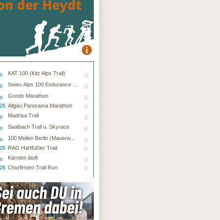
KAT 100 (Kitz Alps Trail)
26
Swiss Alps 100 Endurance ...
26
Gondo Marathon
26
.26
Allgäu Panorama Marathon
Madrisa Trail
26
Saalbach Trail u. Skyrace
26
100 Meilen Berlin (Mauerw...
26
.26
RAG Hartfüßler Trail
Kärnten läuft
26
.26
Churfirsten Trail Run