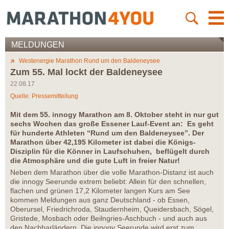
MELDUNGEN
Westenergie Marathon Rund um den Baldeneysee
Zum 55. Mal lockt der Baldeneysee
22.08.17
Quelle: Pressemitteilung
Mit dem 55. innogy Marathon am 8. Oktober steht in nur gut
sechs Wochen das große Essener Lauf-Event an: Es geht
für hunderte Athleten “Rund um den Baldeneysee”. Der
Marathon über 42,195 Kilometer ist dabei die Königs-
Disziplin für die Könner in Laufschuhen, beflügelt durch
die Atmosphäre und die gute Luft in freier Natur!
Neben dem Marathon über die volle Marathon-Distanz ist auch
die innogy Seerunde extrem beliebt: Allein für den schnellen,
flachen und grünen 17,2 Kilometer langen Kurs am See
kommen Meldungen aus ganz Deutschland - ob Essen,
Oberursel, Friedrichroda, Staudernheim, Queidersbach, Sögel,
Gristede, Mosbach oder Beilngries-Aschbuch - und auch aus
den Nachbarländern. Die innogy Seerunde wird erst zum