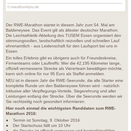
© marathon4you.de
Der RWE-Marathon startet in diesem Jahr zum 54. Mal am
Baldeneysee. Das Event gilt als ältester deutscher Marathon.
Die Leichtathletik-Abteilung des TUSEM Essen organisiert den
stimmungsvollen, landschaftlich reizvollen und schnellen Lauf
ehrenamtlich - aus Leidenschaft für den Laufsport bei uns in
Essen.
Ein tolles Erlebnis gibt es übrigens auch für Freundeskreise,
Firmenteams oder Lauftreffs: Wer die 42,195 Kilometer lange,
offiziell vermessene Strecke als Viererteam bewältigen möchte,
kann sich online für nur 95 Euro als Staffel anmelden.
NEU ist in diesem Jahr die RWE-Seerunde, die alle Starter eine
komplette Runde um den Baldeneysee führen wird - natürlich
inklusive aller Verpflegungs-Vorteile, Siegerehrung und aller
Leistungen entlang der Strecke. Über die Seerunde werden wir
Sie rechtzeitig noch gesondert informieren.
Hier noch einmal die wichtigsten Randdaten zum RWE-
Marathon 2016:
● Termin ist Sonntag, 9. Oktober 2016
● Der Startschuss fällt um 10 Uhr
● die Strecke ist offiziell vermessen und bestenlistenfähig