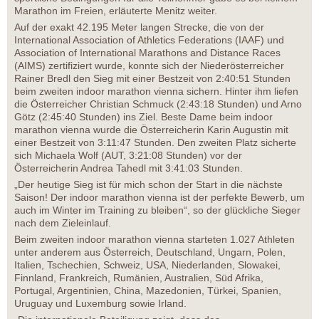
Marathon im Freien, erläuterte Menitz weiter.
Auf der exakt 42.195 Meter langen Strecke, die von der
International Association of Athletics Federations (IAAF) und
Association of International Marathons and Distance Races
(AIMS) zertifiziert wurde, konnte sich der Niederösterreicher
Rainer Bredl den Sieg mit einer Bestzeit von 2:40:51 Stunden
beim zweiten indoor marathon vienna sichern. Hinter ihm liefen
die Österreicher Christian Schmuck (2:43:18 Stunden) und Arno
Götz (2:45:40 Stunden) ins Ziel. Beste Dame beim indoor
marathon vienna wurde die Österreicherin Karin Augustin mit
einer Bestzeit von 3:11:47 Stunden. Den zweiten Platz sicherte
sich Michaela Wolf (AUT, 3:21:08 Stunden) vor der
Österreicherin Andrea Tahedl mit 3:41:03 Stunden.
„Der heutige Sieg ist für mich schon der Start in die nächste
Saison! Der indoor marathon vienna ist der perfekte Bewerb, um
auch im Winter im Training zu bleiben“, so der glückliche Sieger
nach dem Zieleinlauf.
Beim zweiten indoor marathon vienna starteten 1.027 Athleten
unter anderem aus Österreich, Deutschland, Ungarn, Polen,
Italien, Tschechien, Schweiz, USA, Niederlanden, Slowakei,
Finnland, Frankreich, Rumänien, Australien, Süd Afrika,
Portugal, Argentinien, China, Mazedonien, Türkei, Spanien,
Uruguay und Luxemburg sowie Irland.