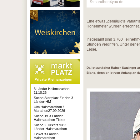
© marathon4you.de
Eine etwas „gemäßigte Variante“
Höhenmeter wurden errechnet. 
Insgesamt sind 3.700 Teilnehme
Stunden vergriffen. Unter denen
Leser.
Da ist zunächst Rainer Satzinger a
Blanc, denn er ist von Anfang an d
3 Länder Halbmarathon
11.10.26
Suche Startplatz für den 3-
Länder-HM
Ulm Halbmarathon /
Marathon27.09.2026
Suche 1x 3-Länder-
Halbmarathon Ticket
Suche 2 Tickets für 3-
Länder-Halbmarathon
Ticket 3-Länder-
Halbmarathon