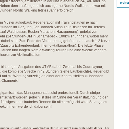
gen Strecken, am liebsten in der Natur, aber auch 24-, 48- oder 72-
weite
 Neben dem Laufen gehe ich auch gerne Nordic Walken und war mit
Stunden Nordic Walking letztes Jahr erfolgreich.
em Muster aufgebaut: Regeneration mit Trainingsläufen je nach
3 Stunden im Dez, Jan, Feb, danach Aufbau auf Distanzen im Bereich
auf Waldhessen, Boston Marathon, Harzquerung), gefolgt von
hr (24 Stunden-DM in Scharnebeck, 100km Thüringen), wobei mehr
g dabei sind. Zum Ende der Vorbereitung gehören dann auch 1-2 kurze,
(Zugspitz Extremberglauf, Inferno-Halbmarathon). Die letzte Phase
elläufen und langen Nordic Walking Touren und eine Woche vor dem
touren zur Akklimatisation.
en bisherigen Ausgaben des UTMB dabei. Zweimal bis Courmayeur,
die komplette Strecke in 42 Stunden (siehe Laufberichte). Heuer gibt
Lauf mit Wertung vorzeitig an einer der Kontrollstellen zu beenden.
r: Chamonix!
 gigantisch, das Management absolut professionell. Durch einige
entschärft worden, jedoch ist dies im Sinne der Veranstaltung und der
 flüssiges und staufreies Rennen für alle ermöglicht wird. Solange es
u bekommen, werde ich dabei sein!
ingenieur und Künstler, wohnhaft in Berlin, ist nicht zum ersten Mal dabei. Hier