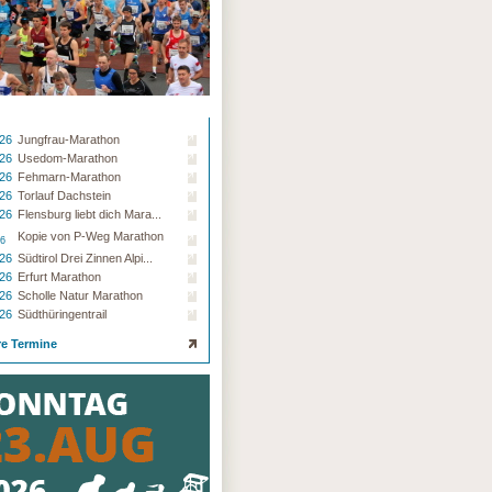
.26
Jungfrau-Marathon
.26
Usedom-Marathon
.26
Fehmarn-Marathon
.26
Torlauf Dachstein
.26
Flensburg liebt dich Mara...
Kopie von P-Weg Marathon
26
.26
Südtirol Drei Zinnen Alpi...
.26
Erfurt Marathon
.26
Scholle Natur Marathon
.26
Südthüringentrail
re Termine