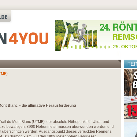
TE
UTMB)
 Mont Blanc – die ultimative Herausforderung
 Trail du Mont Blanc (UTMB), der absolute Höhepunkt für Ultra- und
t es zu bewältigen, 8900 Höhenmeter müssen überwunden werden und
cht überschritten werden. Ausgangspunkt dieses verrückten Rennens,
ndet, ist Chamonix am Fuß des 4809 Meter hohen Bergriesen.