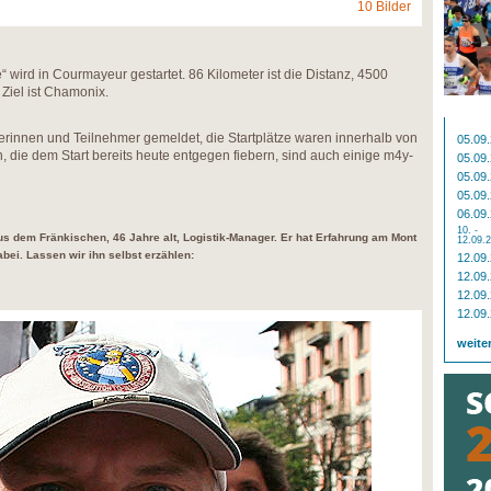
10 Bilder
 wird in Courmayeur gestartet. 86 Kilometer ist die Distanz, 4500
Ziel ist Chamonix.
rinnen und Teilnehmer gemeldet, die Startplätze waren innerhalb von
05.09
, die dem Start bereits heute entgegen fiebern, sind auch einige m4y-
05.09
05.09
05.09
06.09
10. -
us dem Fränkischen, 46 Jahre alt, Logistik-Manager. Er hat Erfahrung am Mont
12.09.
abei. Lassen wir ihn selbst erzählen:
12.09
12.09
12.09
12.09
weite