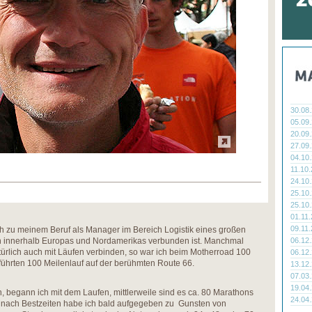
30.08
05.09
20.09
27.09
04.10
11.10
24.10
25.10
25.10
01.11
09.11
ich zu meinem Beruf als Manager im Bereich Logistik eines großen
06.12
en innerhalb Europas und Nordamerikas verbunden ist. Manchmal
türlich auch mit Läufen verbinden, so war ich beim Motherroad 100
06.12
ührten 100 Meilenlauf auf der berühmten Route 66.
13.12
07.03
19.04
en, begann ich mit dem Laufen, mittlerweile sind es ca. 80 Marathons
24.04
 nach Bestzeiten habe ich bald aufgegeben zu Gunsten von