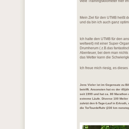
viele Trainingskilometer hier i
Mein Ziel für den UTMB heißt d
und da bin ich auch ganz opti
Ich halte den UTMB für den ans
weltweit) mit einer Super-Orga
Drumherum ( z.B.das fantastisch
Abenteuer, bei dem man nichts 
das Wetter kann die Schwierigk
Ich freue mich riesig, es dies
Jens Vieler ist im Gegensatz zu Bi
betrifft. Ansonsten hat es der 40jä
seit 1999 und hat ca. 80 Marathon u
extreme Läufe. Diverse 100 Meiler h
zuletzt den 6-Tage-Lauf in Erkrath
die TorTourdeRuhr (230 km nonstop 