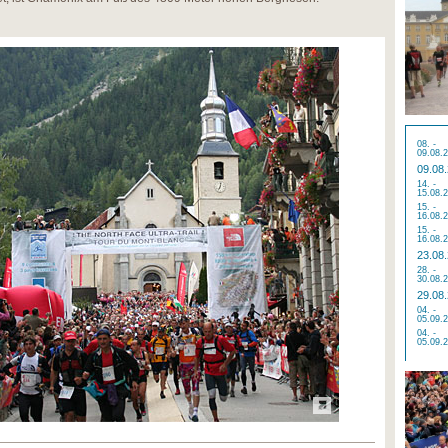
08. -
09.08.
09.08
14. -
15.08.
15. -
16.08.
15. -
16.08.
23.08
28. -
30.08.
29.08
04. -
05.09.
04. -
05.09.