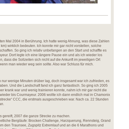
en Mal 2004 in Berührung. Ich hatte wenig Ahnung, was diese Zahlen
) wirklich bedeuten. Ich konnte mir gar nicht vorstellen, solche
haffen. So ging ich relativ unbefangen an den Start und schaffte es
ayeur. Dort legte ich eine längere Pause ein und als ich wieder los
en, dass die Sollzeiten sich nicht auf die Ankunft im jeweiligen Ort
wenn man wieder weg sein sollte. Also war Schluss für mich.
ch nur wenige Minuten drüber lag, doch insgesamt war ich zufrieden, es
aben. Und die Landschaft fand ich ganz fantastisch. So ging ich 2005
her krank war und wenig trainieren konnte, nahm ich mir gar nicht die
f wieder bis Courmayeur. 2006 wollte ich dann endlich mal in Chamonix
urzstrecke“ CCC, die erstmals ausgeschrieben war. Nach ca. 22 Stunden
an.
 gereift, 2007 die ganze Strecke zu machen.
 etliche Bergläufe: Brocken Challenge, Harzquerung, Rennsteig, Grand
m den Traunsee, Zugspitz Extremlauf und an die 6 Marathons und