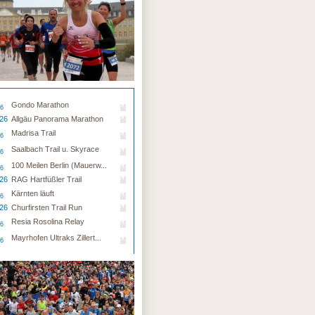
Gondo Marathon
26
.26
Allgäu Panorama Marathon
Madrisa Trail
26
Saalbach Trail u. Skyrace
26
100 Meilen Berlin (Mauerw...
26
.26
RAG Hartfüßler Trail
Kärnten läuft
26
.26
Churfirsten Trail Run
Resia Rosolina Relay
26
Mayrhofen Ultraks Zillert...
26