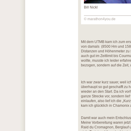
Bill Nickl
© marathon4you.de
Mit dem UTMB kam ich zum erst
von damals (8500 Hm und 158 km
Distanzen und Höhenmeter zu sc
auch gut im Zeitlimit bis Courm
wollte, musste ich leider erfahr
bezogen, sondern auf die Zeit, 
Ich war zwar kurz sauer, weil i
überhaupt so gut geschafft zu h
wieder an den Start. Da ich vor
ganze Strecke vor, sondern lie
einlaufen, also lief ich die „K
kam ich glücklich in Chamonix 
Damit war auch mein Entschluss
Meine Vorbereitung waren jetzt
Raid du Cromagnon, Berglauf u