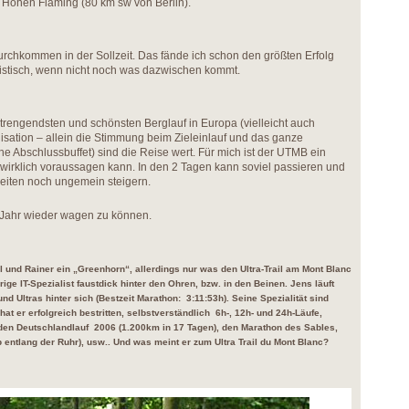
m Hohen Fläming (80 km sw von Berlin).
urchkommen in der Sollzeit. Das fände ich schon den größten Erfolg
mistisch, wenn nicht noch was dazwischen kommt.
trengendsten und schönsten Berglauf in Europa (vielleicht auch
nisation – allein die Stimmung beim Zieleinlauf und das ganze
e Abschlussbuffet) sind die Reise wert. Für mich ist der UTMB ein
wirklich voraussagen kann. In den 2 Tagen kann soviel passieren und
eiten noch ungemein steigern.
es Jahr wieder wagen zu können.
ll und Rainer ein „Greenhorn“, allerdings nur was den Ultra-Trail am Mont Blanc
hrige IT-Spezialist faustdick hinter den Ohren, bzw. in den Beinen. Jens läuft
nd Ultras hinter sich (Bestzeit Marathon: 3:11:53h). Seine Spezialität sind
at er erfolgreich bestritten, selbstverständlich 6h-, 12h- und 24h-Läufe,
, den Deutschlandlauf 2006 (1.200km in 17 Tagen), den Marathon des Sables,
entlang der Ruhr), usw.. Und was meint er zum Ultra Trail du Mont Blanc?