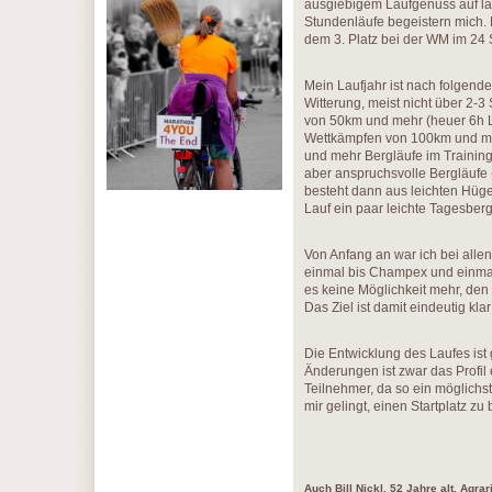
ausgiebigem Laufgenuss auf lan
Stundenläufe begeistern mich.
dem 3. Platz bei der WM im 24 
Mein Laufjahr ist nach folgend
Witterung, meist nicht über 2-
von 50km und mehr (heuer 6h L
Wettkämpfen von 100km und me
und mehr Bergläufe im Trainin
aber anspruchsvolle Bergläufe 
besteht dann aus leichten Hüg
Lauf ein paar leichte Tagesberg
Von Anfang an war ich bei all
einmal bis Champex und einmal 
es keine Möglichkeit mehr, den 
Das Ziel ist damit eindeutig kla
Die Entwicklung des Laufes ist
Änderungen ist zwar das Profil 
Teilnehmer, da so ein möglichst
mir gelingt, einen Startplatz z
Auch Bill Nickl, 52 Jahre alt, Agrar