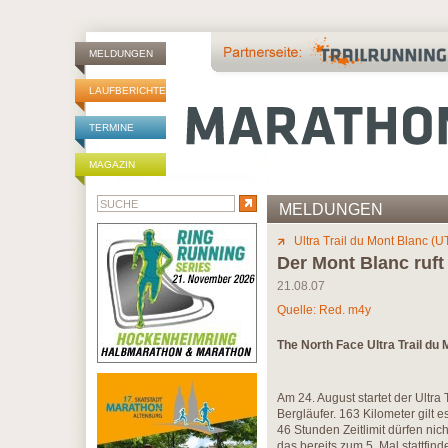
MELDUNGEN
LAUFBERICHTE
TERMINE
MAGAZIN
MELDUNGEN
Ultra Trail du Mont Blanc (
Der Mont Blanc ruft
21.08.07
Quelle: Red. m4y
The North Face Ultra Trail du
Am 24. August startet der Ultra
Bergläufer. 163 Kilometer gil
46 Stunden Zeitlimit dürfen ni
das bereits zum 5. Mal stattfi