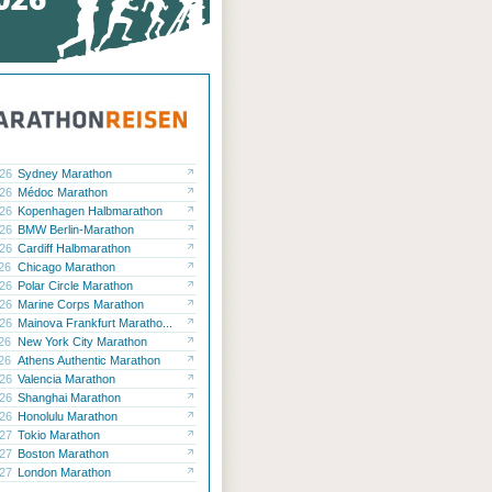
.26
Sydney Marathon
.26
Médoc Marathon
.26
Kopenhagen Halbmarathon
.26
BMW Berlin-Marathon
.26
Cardiff Halbmarathon
.26
Chicago Marathon
.26
Polar Circle Marathon
.26
Marine Corps Marathon
.26
Mainova Frankfurt Maratho...
.26
New York City Marathon
.26
Athens Authentic Marathon
.26
Valencia Marathon
.26
Shanghai Marathon
.26
Honolulu Marathon
.27
Tokio Marathon
.27
Boston Marathon
.27
London Marathon