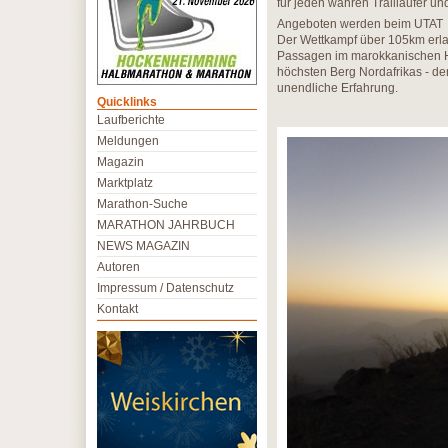
für jeden wahren Trailläufer und
Angeboten werden beim UTAT vi
Der Wettkampf über 105km erla
Passagen im marokkanischen Ho
höchsten Berg Nordafrikas - de
unendliche Erfahrung.
Quicklinks
Laufberichte
Meldungen
Magazin
Marktplatz
Marathon-Suche
MARATHON JAHRBUCH
NEWS MAGAZIN
Autoren
Impressum / Datenschutz
Kontakt