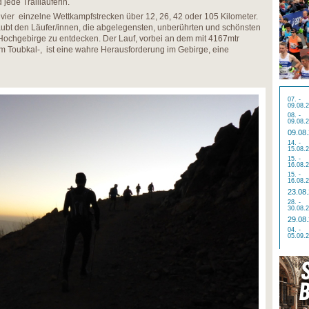
 jede Trailläuferin.
er einzelne Wettkampfstrecken über 12, 26, 42 oder 105 Kilometer.
ubt den Läufer/innen, die abgelegensten, unberührten und schönsten
chgebirge zu entdecken. Der Lauf, vorbei an dem mit 4167mtr
m Toubkal-, ist eine wahre Herausforderung im Gebirge, eine
07. -
09.08.
08. -
09.08.
09.08
14. -
15.08.
15. -
16.08.
15. -
16.08.
23.08
28. -
30.08.
29.08
04. -
05.09.