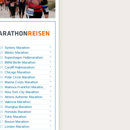
.26
Sydney Marathon
.26
Médoc Marathon
.26
Kopenhagen Halbmarathon
.26
BMW Berlin-Marathon
.26
Cardiff Halbmarathon
.26
Chicago Marathon
.26
Polar Circle Marathon
.26
Marine Corps Marathon
.26
Mainova Frankfurt Maratho...
.26
New York City Marathon
.26
Athens Authentic Marathon
.26
Valencia Marathon
.26
Shanghai Marathon
.26
Honolulu Marathon
.27
Tokio Marathon
.27
Boston Marathon
.27
London Marathon