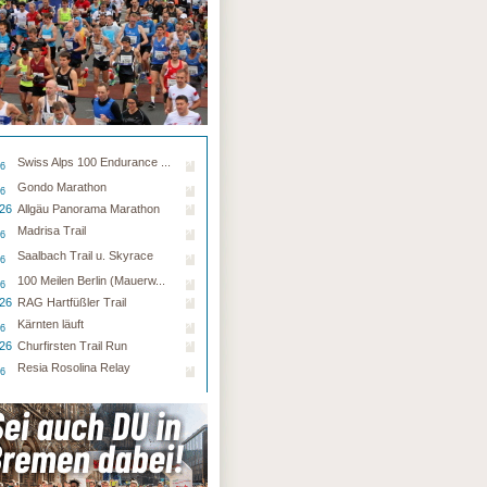
Swiss Alps 100 Endurance ...
26
Gondo Marathon
26
.26
Allgäu Panorama Marathon
Madrisa Trail
26
Saalbach Trail u. Skyrace
26
100 Meilen Berlin (Mauerw...
26
.26
RAG Hartfüßler Trail
Kärnten läuft
26
.26
Churfirsten Trail Run
Resia Rosolina Relay
26