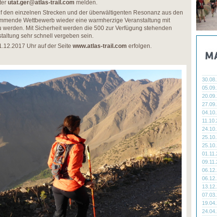
ter
utat.ger@atlas-trail.com
melden.
uf den einzelnen Strecken und der überwältigenten Resonanz aus den
kommende Wettbewerb wieder eine warmherzige Veranstaltung mit
u werden. Mit Sicherheit werden die 500 zur Verfügung stehenden
taltung sehr schnell vergeben sein.
.12.2017 Uhr auf der Seite
www.atlas-trail.com
erfolgen.
30.08
05.09
20.09
27.09
04.10
11.10
24.10
25.10
25.10
01.11
09.11
06.12
06.12
13.12
07.03
19.04
24.04