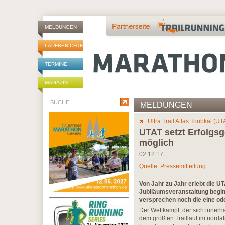
MELDUNGEN
LAUFBERICHTE
TERMINE
MAGAZIN
MELDUNGEN
Ultra Trail Atlas Toubkal (UT
UTAT setzt Erfolgsg
möglich
02.12.17
Quelle: Pressemitteilung
Von Jahr zu Jahr erlebt die UT
Jubiläumsveranstaltung begin
versprechen noch die eine ode
Der Wettkampf, der sich innerh
dem größten Traillauf im nordaf