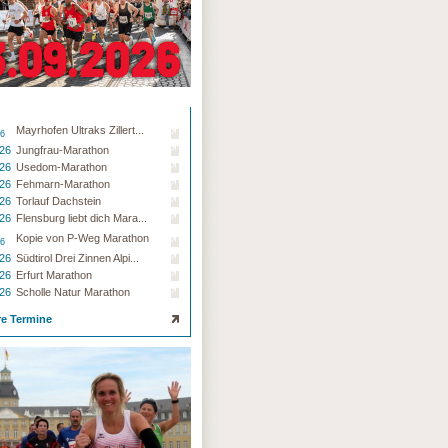
Mayrhofen Ultraks Zillert...
26
.26
Jungfrau-Marathon
.26
Usedom-Marathon
.26
Fehmarn-Marathon
.26
Torlauf Dachstein
.26
Flensburg liebt dich Mara...
Kopie von P-Weg Marathon
26
.26
Südtirol Drei Zinnen Alpi...
.26
Erfurt Marathon
.26
Scholle Natur Marathon
re Termine