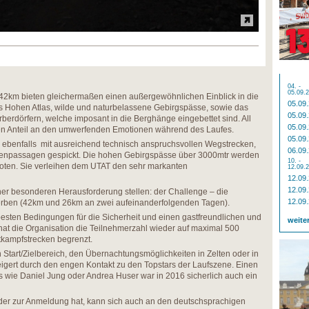
04. -
05.09.
42km bieten gleichermaßen einen außergewöhnlichen Einblick in die
05.09
 Hohen Atlas, wilde und naturbelassene Gebirgspässe, sowie das
05.09
berdörfern, welche imposant in die Berghänge eingebettet sind. All
05.09
en Anteil an den umwerfenden Emotionen während des Laufes.
05.09
 ebenfalls mit ausreichend technisch anspruchsvollen Wegstrecken,
06.09
enpassagen gespickt. Die hohen Gebirgspässe über 3000mtr werden
10. -
oten. Sie verleihen dem UTAT den sehr markanten
12.09.
12.09
12.09
ner besonderen Herausforderung stellen: der Challenge – die
12.09
rben (42km und 26km an zwei aufeinanderfolgenden Tagen).
esten Bedingungen für die Sicherheit und einen gastfreundlichen und
weite
hat die Organisation die Teilnehmerzahl wieder auf maximal 500
ttkampfstrecken begrenzt.
 Start/Zielbereich, den Übernachtungsmöglichkeiten in Zelten oder in
igert durch den engen Kontakt zu den Topstars der Laufszene. Einen
rs wie Daniel Jung oder Andrea Huser war in 2016 sicherlich auch ein
er zur Anmeldung hat, kann sich auch an den deutschsprachigen