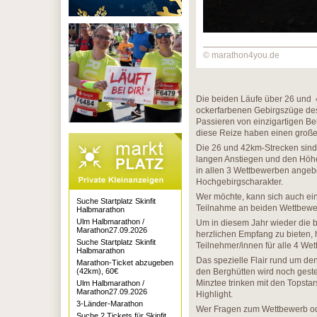
© marathon4you.de
Die beiden Läufe über 26 und 
ockerfarbenen Gebirgszüge des
Passieren von einzigartigen Ber
diese Reize haben einen groß
Die 26 und 42km-Strecken sind
langen Anstiegen und den Höh
in allen 3 Wettbewerben angeb
Hochgebirgscharakter.
Wer möchte, kann sich auch ei
Suche Startplatz Skinfit
Teilnahme an beiden Wettbewe
Halbmarathon
Ulm Halbmarathon /
Um in diesem Jahr wieder die b
Marathon27.09.2026
herzlichen Empfang zu bieten, 
Suche Startplatz Skinfit
Teilnehmer/innen für alle 4 We
Halbmarathon
Das spezielle Flair rund um den
Marathon-Ticket abzugeben
(42km), 60€
den Berghütten wird noch geste
Minztee trinken mit den Topsta
Ulm Halbmarathon /
Marathon27.09.2026
Highlight.
3-Länder-Marathon
Wer Fragen zum Wettbewerb od
Suche 2 Tickets für Skinfit