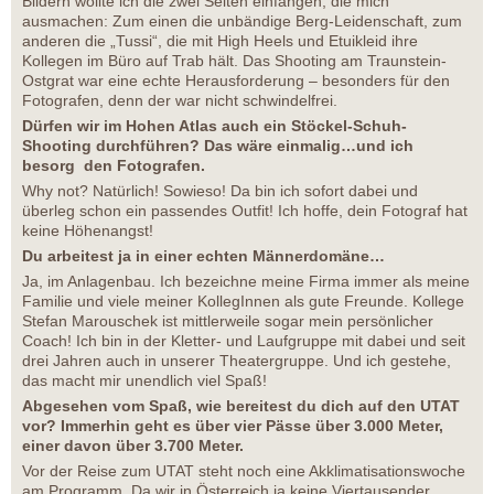
Bildern wollte ich die zwei Seiten einfangen, die mich
ausmachen: Zum einen die unbändige Berg-Leidenschaft, zum
anderen die „Tussi“, die mit High Heels und Etuikleid ihre
Kollegen im Büro auf Trab hält. Das Shooting am Traunstein-
Ostgrat war eine echte Herausforderung – besonders für den
Fotografen, denn der war nicht schwindelfrei.
Dürfen wir im Hohen Atlas auch ein Stöckel-Schuh-
Shooting durchführen? Das wäre einmalig…und ich
besorg den Fotografen.
Why not? Natürlich! Sowieso! Da bin ich sofort dabei und
überleg schon ein passendes Outfit! Ich hoffe, dein Fotograf hat
keine Höhenangst!
Du arbeitest ja in einer echten Männerdomäne…
Ja, im Anlagenbau. Ich bezeichne meine Firma immer als meine
Familie und viele meiner KollegInnen als gute Freunde. Kollege
Stefan Marouschek ist mittlerweile sogar mein persönlicher
Coach! Ich bin in der Kletter- und Laufgruppe mit dabei und seit
drei Jahren auch in unserer Theatergruppe. Und ich gestehe,
das macht mir unendlich viel Spaß!
Abgesehen vom Spaß, wie bereitest du dich auf den UTAT
vor? Immerhin geht es über vier Pässe über 3.000 Meter,
einer davon über 3.700 Meter.
Vor der Reise zum UTAT steht noch eine Akklimatisationswoche
am Programm. Da wir in Österreich ja keine Viertausender