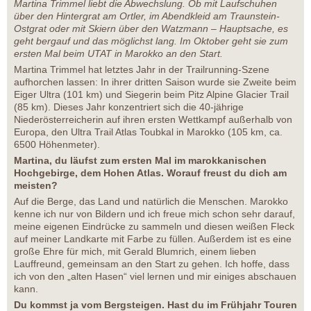
Martina Trimmel liebt die Abwechslung. Ob mit Laufschuhen
über den Hintergrat am Ortler, im Abendkleid am Traunstein-
Ostgrat oder mit Skiern über den Watzmann – Hauptsache, es
geht bergauf und das möglichst lang. Im Oktober geht sie zum
ersten Mal beim UTAT in Marokko an den Start.
Martina Trimmel hat letztes Jahr in der Trailrunning-Szene
aufhorchen lassen: In ihrer dritten Saison wurde sie Zweite beim
Eiger Ultra (101 km) und Siegerin beim Pitz Alpine Glacier Trail
(85 km). Dieses Jahr konzentriert sich die 40-jährige
Niederösterreicherin auf ihren ersten Wettkampf außerhalb von
Europa, den Ultra Trail Atlas Toubkal in Marokko (105 km, ca.
6500 Höhenmeter).
Martina, du läufst zum ersten Mal im marokkanischen
Hochgebirge, dem Hohen Atlas. Worauf freust du dich am
meisten?
Auf die Berge, das Land und natürlich die Menschen. Marokko
kenne ich nur von Bildern und ich freue mich schon sehr darauf,
meine eigenen Eindrücke zu sammeln und diesen weißen Fleck
auf meiner Landkarte mit Farbe zu füllen. Außerdem ist es eine
große Ehre für mich, mit Gerald Blumrich, einem lieben
Lauffreund, gemeinsam an den Start zu gehen. Ich hoffe, dass
ich von den „alten Hasen“ viel lernen und mir einiges abschauen
kann.
Du kommst ja vom Bergsteigen. Hast du im Frühjahr Touren