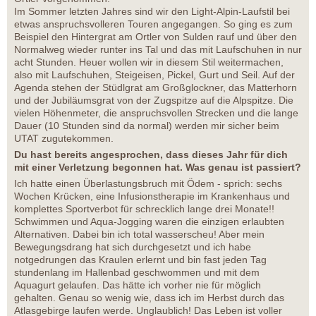
Im Sommer letzten Jahres sind wir den Light-Alpin-Laufstil bei
etwas anspruchsvolleren Touren angegangen. So ging es zum
Beispiel den Hintergrat am Ortler von Sulden rauf und über den
Normalweg wieder runter ins Tal und das mit Laufschuhen in nur
acht Stunden. Heuer wollen wir in diesem Stil weitermachen,
also mit Laufschuhen, Steigeisen, Pickel, Gurt und Seil. Auf der
Agenda stehen der Stüdlgrat am Großglockner, das Matterhorn
und der Jubiläumsgrat von der Zugspitze auf die Alpspitze. Die
vielen Höhenmeter, die anspruchsvollen Strecken und die lange
Dauer (10 Stunden sind da normal) werden mir sicher beim
UTAT zugutekommen.
Du hast bereits angesprochen, dass dieses Jahr für dich
mit einer Verletzung begonnen hat. Was genau ist passiert?
Ich hatte einen Überlastungsbruch mit Ödem - sprich: sechs
Wochen Krücken, eine Infusionstherapie im Krankenhaus und
komplettes Sportverbot für schrecklich lange drei Monate!!
Schwimmen und Aqua-Jogging waren die einzigen erlaubten
Alternativen. Dabei bin ich total wasserscheu! Aber mein
Bewegungsdrang hat sich durchgesetzt und ich habe
notgedrungen das Kraulen erlernt und bin fast jeden Tag
stundenlang im Hallenbad geschwommen und mit dem
Aquagurt gelaufen. Das hätte ich vorher nie für möglich
gehalten. Genau so wenig wie, dass ich im Herbst durch das
Atlasgebirge laufen werde. Unglaublich! Das Leben ist voller