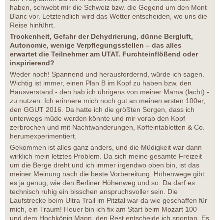
haben, schwebt mir die Schweiz bzw. die Gegend um den Mont
Blanc vor. Letztendlich wird das Wetter entscheiden, wo uns die
Reise hinführt.
Trockenheit, Gefahr der Dehydrierung, dünne Bergluft,
Autonomie, wenige Verpflegungsstellen – das alles
erwartet die Teilnehmer am UTAT. Furchteinflößend oder
inspirierend?
Weder noch! Spannend und herausfordernd, würde ich sagen.
Wichtig ist immer, einen Plan B im Kopf zu haben bzw. den
Hausverstand - den hab ich übrigens von meiner Mama (lacht) -
zu nutzen. Ich erinnere mich noch gut an meinen ersten 100er,
den GGUT 2016. Da hatte ich die größten Sorgen, dass ich
unterwegs müde werden könnte und mir vorab den Kopf
zerbrochen und mit Nachtwanderungen, Koffeintabletten & Co.
herumexperimentiert.
Gekommen ist alles ganz anders, und die Müdigkeit war dann
wirklich mein letztes Problem. Da sich meine gesamte Freizeit
um die Berge dreht und ich immer irgendwo oben bin, ist das
meiner Meinung nach die beste Vorbereitung. Höhenwege gibt
es ja genug, wie den Berliner Höhenweg und so. Da darf es
technisch ruhig ein bisschen anspruchsvoller sein. Die
Laufstrecke beim Ultra Trail im Pitztal war da wie geschaffen für
mich, ein Traum! Heuer bin ich fix am Start beim Mozart 100
und dem Hochkönig Mann, den Rest entscheide ich spontan. Es