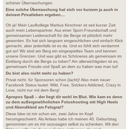
schöner Überraschungen.
Eine solche Überraschung hat sich vor kurzem ja auch in
deinem Privatleben ergeben…
Oh ja! Mein Laufkollege Markus Kirschner ist seit kurzer Zeit
auch mein Lebenspartner. Aus einer Sport-Freundschaft und
gemeinsamen Leidenschaft für die Berge ist plötzlich mehr
geworden. Es hat sich langsam eingeschlichen und einfach Klick
gemacht, aber jedenfalls ist es da. Und es fühlt sich verdammt
gut an! Wir sind am Berg ein eingespieltes Team und kennen
unsere Grenzen. Und was gibt es Schöneres als gemeinsam im
Einklang durch die Berge zu toben? Am allerwichtigsten ist es,
gemeinsam Freude und Spaß an dem zu haben was man tut!
Du bist also nicht mehr zu haben?
Privat nicht, für Sponsoren schon (lacht)! Also mein neuer
Facebook Status lautet: Wild, Free, Snickers Addicted, Crazy in
Love, nicht nur mit dem Berg!
Apropos Spaß – der liegt dir wohl im Blut. Wie kam es denn
zu dem außergewöhnlichen Fotoshooting mit High Heels
und Abendkleid am Felsgrat?
Diese Idee ist mir schon ein, zwei Jahre im Kopf
herumgeschwirrt. Als Anlass habe ich meinen 40. Geburtstag
genommen um es mir sozusagen selbst zu schenken. Mit den