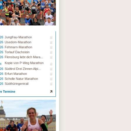
.26
Jungfrau-Marathon
.26
Usedom-Marathon
.26
Fehmarn-Marathon
.26
Torlauf Dachstein
.26
Flensburg liebt dich Mara...
Kopie von P-Weg Marathon
26
.26
Südtirol Drei Zinnen Alpi...
.26
Erfurt Marathon
.26
Scholle Natur Marathon
.26
Südthüringentrail
re Termine