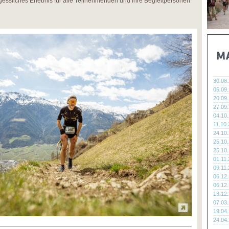
gessliches Erlebnis für alle Teilnehmenden und ihre Begleitpersonen
30.08
05.09
20.09
27.09
04.10
11.10
24.10
25.10
25.10
01.11
09.11
06.12
06.12
13.12
07.03
19.04
24.04