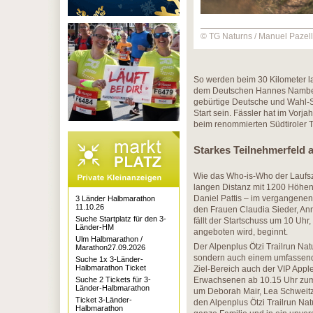
© TG Naturns / Manuel Pazell
So werden beim 30 Kilometer 
dem Deutschen Hannes Namberge
gebürtige Deutsche und Wahl-S
Start sein. Fässler hat im Vor
beim renommierten Südtiroler T
Starkes Teilnehmerfeld 
Wie das Who-is-Who der Laufsze
langen Distanz mit 1200 Höhenm
Daniel Pattis – im vergangenen
3 Länder Halbmarathon
11.10.26
den Frauen Claudia Sieder, Ann
Suche Startplatz für den 3-
fällt der Startschuss um 10 Uhr,
Länder-HM
angeboten wird, beginnt.
Ulm Halbmarathon /
Der Alpenplus Ötzi Trailrun Na
Marathon27.09.2026
sondern auch einem umfassend
Suche 1x 3-Länder-
Halbmarathon Ticket
Ziel-Bereich auch der VIP Appl
Suche 2 Tickets für 3-
Erwachsenen ab 10.15 Uhr zum 
Länder-Halbmarathon
um Deborah Mair, Lea Schweitz
Ticket 3-Länder-
den Alpenplus Ötzi Trailrun Na
Halbmarathon