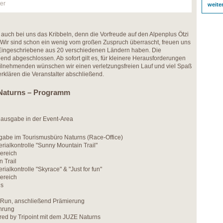
er
weite
auch bei uns das Kribbeln, denn die Vorfreude auf den Alpenplus Ötzi
ß. Wir sind schon ein wenig vom großen Zuspruch überrascht, freuen uns
0 Eingeschriebene aus 20 verschiedenen Ländern haben. Die
end abgeschlossen. Ab sofort gilt es, für kleinere Herausforderungen
eilnehmenden wünschen wir einen verletzungsfreien Lauf und viel Spaß
erklären die Veranstalter abschließend.
 Naturns – Programm
ausgabe in der Event-Area
abe im Tourismusbüro Naturns (Race-Office)
erialkontrolle "Sunny Mountain Trail"
bereich
 Trail
rialkontrolle "Skyrace" & "Just for fun"
bereich
ns
s Run, anschließend Prämierung
ehrung
ered by Tripoint mit dem JUZE Naturns