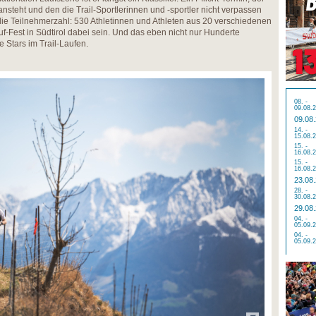
nsteht und den die Trail-Sportlerinnen und -sportler nicht verpassen
ie Teilnehmerzahl: 530 Athletinnen und Athleten aus 20 verschiedenen
f-Fest in Südtirol dabei sein. Und das eben nicht nur Hunderte
e Stars im Trail-Laufen.
08. -
09.08.
09.08
14. -
15.08.
15. -
16.08.
15. -
16.08.
23.08
28. -
30.08.
29.08
04. -
05.09.
04. -
05.09.