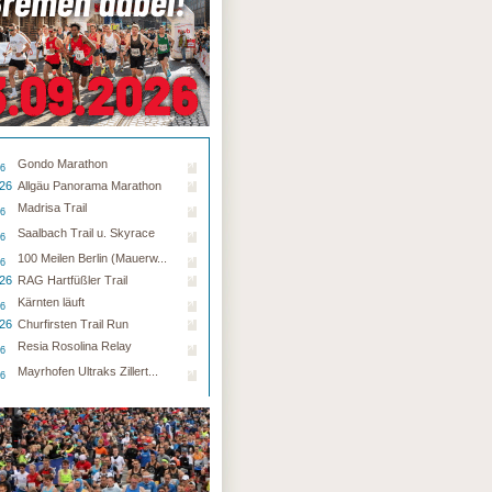
Gondo Marathon
26
.26
Allgäu Panorama Marathon
Madrisa Trail
26
Saalbach Trail u. Skyrace
26
100 Meilen Berlin (Mauerw...
26
.26
RAG Hartfüßler Trail
Kärnten läuft
26
.26
Churfirsten Trail Run
Resia Rosolina Relay
26
Mayrhofen Ultraks Zillert...
26