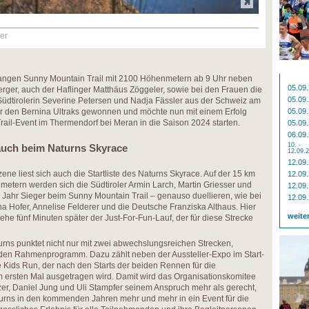
er
langen Sunny Mountain Trail mit 2100 Höhenmetern ab 9 Uhr neben
05.09
r, auch der Haflinger Matthäus Zöggeler, sowie bei den Frauen die
05.09
üdtirolerin Severine Petersen und Nadja Fässler aus der Schweiz am
jahr den Bernina Ultraks gewonnen und möchte nun mit einem Erfolg
05.09
rail-Event im Thermendorf bei Meran in die Saison 2024 starten.
05.09
06.09
10. -
auch beim Naturns Skyrace
12.09.
12.09
ne liest sich auch die Startliste des Naturns Skyrace. Auf der 15 km
12.09
etern werden sich die Südtiroler Armin Larch, Martin Griesser und
12.09
 Jahr Sieger beim Sunny Mountain Trail – genauso duellieren, wie bei
12.09
a Hofer, Annelise Felderer und die Deutsche Franziska Althaus. Hier
weite
 ehe fünf Minuten später der Just-For-Fun-Lauf, der für diese Strecke
turns punktet nicht nur mit zwei abwechslungsreichen Strecken,
en Rahmenprogramm. Dazu zählt neben der Aussteller-Expo im Start-
e Kids Run, der nach den Starts der beiden Rennen für die
ersten Mal ausgetragen wird. Damit wird das Organisationskomitee
er, Daniel Jung und Uli Stampfer seinem Anspruch mehr als gerecht,
turns in den kommenden Jahren mehr und mehr in ein Event für die