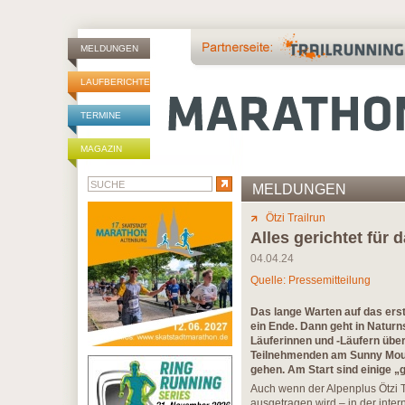
MELDUNGEN
LAUFBERICHTE
TERMINE
MAGAZIN
MELDUNGEN
Ötzi Trailrun
Alles gerichtet für 
04.04.24
Quelle: Pressemitteilung
Das lange Warten auf das erst
ein Ende. Dann geht in Naturns
Läuferinnen und -Läufern über
Teilnehmenden am Sunny Mount
gehen. Am Start sind einige „
Auch wenn der Alpenplus Ötzi T
ausgetragen wird – in der intern