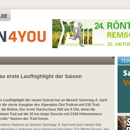
TE
das erste Laufhighlight der Saison
e Laufhighlight der neuen Saison hat an diesem Samstag, 6. April
 die vierte Ausgabe des Alpenplus Ötzi Trailrun mit 530 Trail-
 die Bühne. Der erste Startschuss fällt um 9 Uhr, wenn die
ain Trail auf die 30 km lange Strecke mit 2100 Höhenmetern
große“ Namen der Trail-Szene.
railrun Naturns an diesem Samstag, 6. April erst zum vierten Mal
ationalen Laufszene ist er längst ein Klassiker. Ein Pflicht-Termin, der