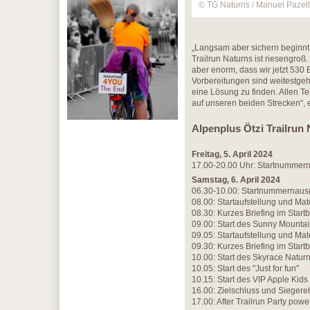
© TG Naturns / Manuel Pazell
„Langsam aber sichern beginnt 
Trailrun Naturns ist riesengro
aber enorm, dass wir jetzt 53
Vorbereitungen sind weitestgeh
eine Lösung zu finden. Allen T
auf unseren beiden Strecken“, 
Alpenplus Ötzi Trailrun
Freitag, 5. April 2024
17.00-20.00 Uhr: Startnummern
Samstag, 6. April 2024
06.30-10.00: Startnummernausg
08.00: Startaufstellung und Mat
08.30: Kurzes Briefing im Start
09.00: Start des Sunny Mountain
09.05: Startaufstellung und Mate
09.30: Kurzes Briefing im Start
10.00: Start des Skyrace Natur
10.05: Start des "Just for fun"
10.15: Start des VIP Apple Kid
16.00: Zielschluss und Sieger
17.00: After Trailrun Party pow