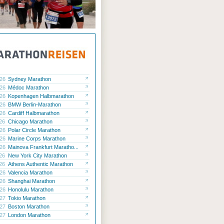
.26
Sydney Marathon
.26
Médoc Marathon
.26
Kopenhagen Halbmarathon
.26
BMW Berlin-Marathon
.26
Cardiff Halbmarathon
.26
Chicago Marathon
.26
Polar Circle Marathon
.26
Marine Corps Marathon
.26
Mainova Frankfurt Maratho...
.26
New York City Marathon
.26
Athens Authentic Marathon
.26
Valencia Marathon
.26
Shanghai Marathon
.26
Honolulu Marathon
.27
Tokio Marathon
.27
Boston Marathon
.27
London Marathon