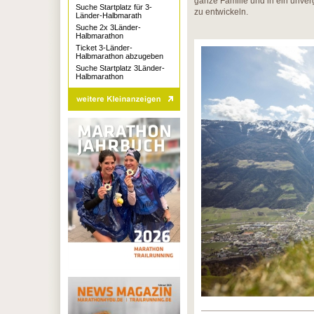
ganze Familie und in ein unver
Suche Startplatz für 3-
zu entwickeln.
Länder-Halbmarath
Suche 2x 3Länder-
Halbmarathon
Ticket 3-Länder-
Halbmarathon abzugeben
Suche Startplatz 3Länder-
Halbmarathon