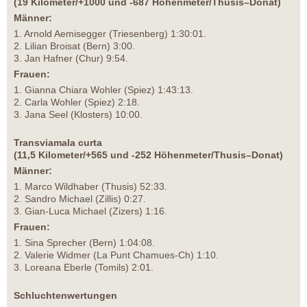
(19 Kilometer/+1000 und -687 Höhenmeter/Thusis–Donat)
Männer:
1. Arnold Aemisegger (Triesenberg) 1:30:01.
2. Lilian Broisat (Bern) 3:00.
3. Jan Hafner (Chur) 9:54.
Frauen:
1. Gianna Chiara Wohler (Spiez) 1:43:13.
2. Carla Wohler (Spiez) 2:18.
3. Jana Seel (Klosters) 10:00.
Transviamala curta
(11,5 Kilometer/+565 und -252 Höhenmeter/Thusis–Donat)
Männer:
1. Marco Wildhaber (Thusis) 52:33.
2. Sandro Michael (Zillis) 0:27.
3. Gian-Luca Michael (Zizers) 1:16.
Frauen:
1. Sina Sprecher (Bern) 1:04:08.
2. Valerie Widmer (La Punt Chamues-Ch) 1:10.
3. Loreana Eberle (Tomils) 2:01.
Schluchtenwertungen