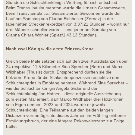
Stunden die Schluchtenkönigin-Wertung für sich entschied.
Beim Transruinaulta maraton wurde die Urnerin Gesamtzweite,
beim Transviamala trail Gesamtvierte. Gewonnen wurde der
Lauf am Samstag von Flurina Eichholzer (Zernez) in der
fabelhaften Streckenrekordzeit von 3:37:21 Stunden – womit nur
drei Männer schneller waren – und jener am Sonntag von
Gianna Chiara Wohler (Spiez/1:43:13 Stunden).
Nach zwei Königs- die erste Prinzen-Krone
Gleich beide Male setzten sich auf den zwei Kurzdistanzen über
24 respektive 11,5 Kilometer Sina Sprecher (Bern) und Marco
Wildhaber (Thusis) durch. Entsprechend durften sie die
hölzerne Krone für die Schluchtenprinzessin respektive den
Schluchtenprinz in Empfang nehmen. Während Sina Sprecher –
wie die Schluchtenkönigin Angela Gisler und der
Schluchtenkönig Jan Hafner – diese originelle Auszeichnung
zum ersten Mal erhielt, darf Marco Wildhaber drei Holzkronen
sein Eigen nennen. 2023 und 2024 wurde er jeweils
Schluchtenkönig. Eine Teilnahme auf den beiden langen
Distanzen verunmöglichte dieses Jahr ein im Frühling erlittener
Ermüdungsbruch, der eine längere Rekonvaleszenz zur Folge
hatte.