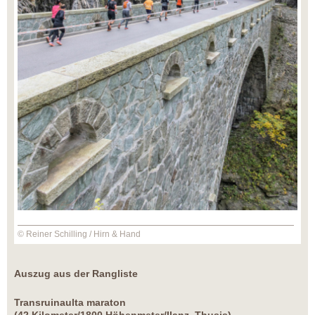
© Reiner Schilling / Hirn & Hand
Auszug aus der Rangliste
Transruinaulta maraton
(42 Kilometer/1800 Höhenmeter/Ilanz–Thusis)