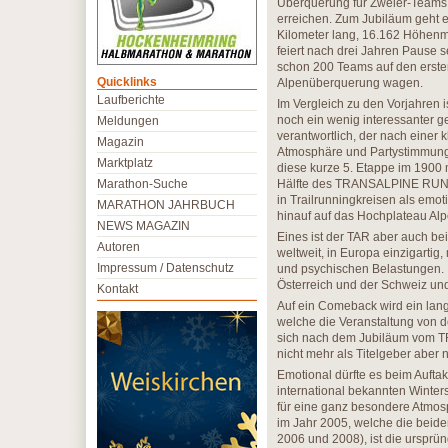
Überquerung für Zweier-Teams 
erreichen. Zum Jubiläum geht e
Kilometer lang, 16.162 Höhenm
feiert nach drei Jahren Pause 
schon 200 Teams auf den erste
Quicklinks
Alpenüberquerung wagen.
Laufberichte
Im Vergleich zu den Vorjahren 
noch ein wenig interessanter 
Meldungen
verantwortlich, der nach einer k
Magazin
Atmosphäre und Partystimmung 
Marktplatz
diese kurze 5. Etappe im 1900 
Marathon-Suche
Hälfte des TRANSALPINE RUN ei
in Trailrunningkreisen als emot
MARATHON JAHRBUCH
hinauf auf das Hochplateau Al
NEWS MAGAZIN
Eines ist der TAR aber auch be
Autoren
weltweit, in Europa einzigarti
Impressum / Datenschutz
und psychischen Belastungen. E
Österreich und der Schweiz und 
Kontakt
Auf ein Comeback wird ein la
welche die Veranstaltung von d
sich nach dem Jubiläum vom T
nicht mehr als Titelgeber aber n
Emotional dürfte es beim Auftak
international bekannten Winter
für eine ganz besondere Atmosp
im Jahr 2005, welche die beide
2006 und 2008), ist die ursprü