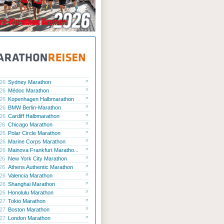
.26
Sydney Marathon
.26
Médoc Marathon
.26
Kopenhagen Halbmarathon
.26
BMW Berlin-Marathon
.26
Cardiff Halbmarathon
.26
Chicago Marathon
.26
Polar Circle Marathon
.26
Marine Corps Marathon
.26
Mainova Frankfurt Maratho...
.26
New York City Marathon
.26
Athens Authentic Marathon
.26
Valencia Marathon
.26
Shanghai Marathon
.26
Honolulu Marathon
.27
Tokio Marathon
.27
Boston Marathon
.27
London Marathon