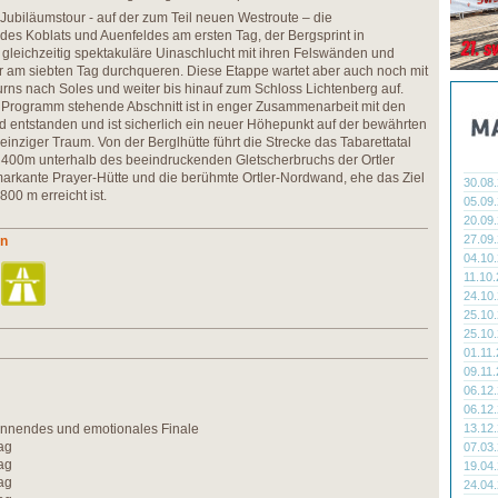
 Jubiläumstour - auf der zum Teil neuen Westroute – die
es Koblats und Auenfeldes am ersten Tag, der Bergsprint in
gleichzeitig spektakuläre Uinaschlucht mit ihren Felswänden und
r am siebten Tag durchqueren. Diese Etappe wartet aber auch noch mit
urns nach Soles und weiter bis hinauf zum Schloss Lichtenberg auf.
m Programm stehende Abschnitt ist in enger Zusammenarbeit mit den
ad entstanden und ist sicherlich ein neuer Höhepunkt auf der bewährten
 einziger Traum. Von der Berglhütte führt die Strecke das Tabarettatal
r 400m unterhalb des beeindruckenden Gletscherbruchs der Ortler
markante Prayer-Hütte und die berühmte Ortler-Nordwand, ehe das Ziel
30.08
00 m erreicht ist.
05.09
20.09
27.09
un
04.10
11.10
24.10
25.10
25.10
01.11
09.11
06.12
06.12
nnendes und emotionales Finale
13.12
ag
07.03
ag
19.04
ag
24.04