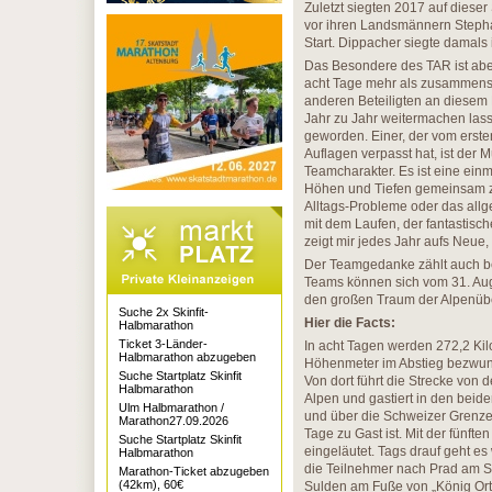
Zuletzt siegten 2017 auf diese
vor ihren Landsmännern Stepha
Start. Dippacher siegte damals 
Das Besondere des TAR ist abe
acht Tage mehr als zusammensc
anderen Beteiligten an diesem 
Jahr zu Jahr weitermachen las
geworden. Einer, der vom erste
Auflagen verpasst hat, ist der 
Teamcharakter. Es ist eine ein
Höhen und Tiefen gemeinsam zu
Alltags-Probleme oder das all
mit dem Laufen, der fantasti
zeigt mir jedes Jahr aufs Neue
Der Teamgedanke zählt auch bei
Teams können sich vom 31. Aug
den großen Traum der Alpenü
Suche 2x Skinfit-
Hier die Facts:
Halbmarathon
Ticket 3-Länder-
In acht Tagen werden 272,2 Ki
Halbmarathon abzugeben
Höhenmeter im Abstieg bezwunge
Suche Startplatz Skinfit
Von dort führt die Strecke von 
Halbmarathon
Alpen und gastiert in den beid
Ulm Halbmarathon /
und über die Schweizer Grenz
Marathon27.09.2026
Tage zu Gast ist. Mit der fünfte
Suche Startplatz Skinfit
eingeläutet. Tags drauf geht es 
Halbmarathon
die Teilnehmer nach Prad am Stil
Marathon-Ticket abzugeben
(42km), 60€
Sulden am Fuße von „König Ortl