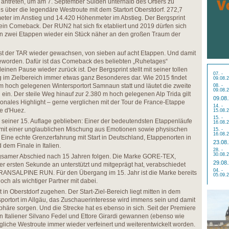
antreten, um am 7. September Sulden unterhalb des Ortlers zu
s über die legendäre Westroute mit dem Startort Oberstdorf. 272,7
eter im Anstieg und 14.420 Höhenmeter im Abstieg. Der Bergsprint
sein Comeback. Der RUN2 hat sich fix etabliert und 2019 dürfen sich
n zwei Etappen wieder ein Stück näher an den großen Traum der
ist der TAR wieder gewachsen, von sieben auf acht Etappen. Und damit
geworden. Dafür ist das Comeback des beliebten „Ruhetages“
leinen Pause wieder zurück ist. Der Bergsprint stellt mit seiner tollen
07. -
im Zielbereich immer etwas ganz Besonderes dar. Wie 2015 findet
09.08.
m hoch gelegenen Wintersportort Samnaun statt und läutet die zweite
08. -
09.08.
n. Der steile Weg hinauf zur 2.380 m hoch gelegenen Alp Trida gilt
09.08
ionales Highlight – gerne verglichen mit der Tour de France-Etappe
14. -
pe d'Huez.
15.08.
15. -
i seiner 15. Auflage geblieben: Einer der bedeutendsten Etappenläufe
16.08.
g, mit einer unglaublichen Mischung aus Emotionen sowie physischen
15. -
16.08.
ine echte Grenzerfahrung mit Start in Deutschland, Etappenorten in
23.08
dem Finale in Italien.
28. -
30.08.
ngsamer Abschied nach 15 Jahren folgen. Die Marke GORE-TEX,
29.08
er ersten Sekunde an unterstützt und mitgeprägt hat, verabschiedet
04. -
RANSALPINE RUN. Für den Übergang im 15. Jahr ist die Marke bereits
05.09.
och als wichtiger Partner mit dabei.
t in Oberstdorf zugehen. Der Start-Ziel-Bereich liegt mitten in dem
sportort im Allgäu, das Zuschauerinteresse wird immens sein und damit
häre sorgen. Und die Strecke hat es ebenso in sich. Seit der Premiere
n Italiener Silvano Fedel und Ettore Girardi gewannen (ebenso wie
ngliche Westroute immer wieder verfeinert und weiterentwickelt worden.