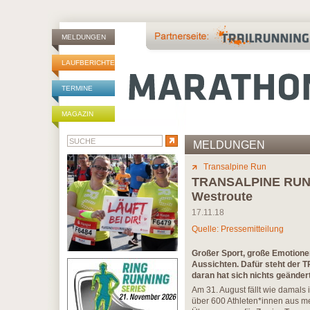
MELDUNGEN
LAUFBERICHTE
TERMINE
MAGAZIN
MELDUNGEN
Transalpine Run
TRANSALPINE RUN 20
Westroute
17.11.18
Quelle: Pressemitteilung
Großer Sport, große Emotione
Aussichten. Dafür steht der
daran hat sich nichts geändert
Am 31. August fällt wie damals
über 600 Athleten*innen aus me