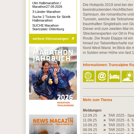
Ulm Halbmarathon /
Die Hotspots 2019 sind bei der
Marathon27.09.2026
beeindruckenden Hochflächen d
3-Länder-Marathon
Samnaun, die romantische und 
Suche 2 Tickets für Skinfit
Tunneln, welche die Teilnehme
Halbmarathon
traumhaften Singletrails von Gl
SUCHE Marathon-
Dieser erst zum zweiten Mal i
Startzplatz Oldenburg
Streckenexperten vor Ort in Pr
Route. Die finale Etappe ist ein
hinauf zur Tabarettascharte nu
Nord-West Wand. Im Blick die 
in Sulden einer Höhe von fast 18
Informationen: Transalpine R
Mehr zum Thema
Meldungen
12.09.25
TAR 2025 - Spa
11.09.25
TAR 2025 - 6. T
10.09.25
TAR 2025 - 5. T
08.09.25
TAR 2025 - 3. T