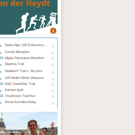
Swiss Alps 100 Endurance ...
26
Gondo Marathon
26
.26
Allgäu Panorama Marathon
Madrisa Trail
26
Saalbach Trail u. Skyrace
26
100 Meilen Berlin (Mauerw...
26
.26
RAG Hartfüßler Trail
Kärnten läuft
26
.26
Churfirsten Trail Run
Resia Rosolina Relay
26