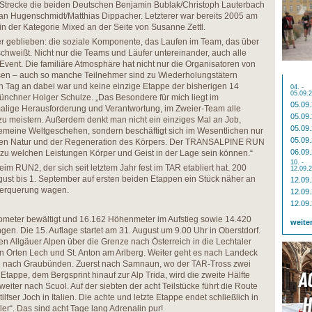
r Strecke die beiden Deutschen Benjamin Bublak/Christoph Lauterbach
n Hugenschmidt/Matthias Dippacher. Letzterer war bereits 2005 am
in der Kategorie Mixed an der Seite von Susanne Zettl.
r geblieben: die soziale Komponente, das Laufen im Team, das über
hweißt. Nicht nur die Teams und Läufer untereinander, auch alle
Event. Die familiäre Atmosphäre hat nicht nur die Organisatoren von
sen – auch so manche Teilnehmer sind zu Wiederholungstätern
n Tag an dabei war und keine einzige Etappe der bisherigen 14
04. -
05.09.
Münchner Holger Schulze. „Das Besondere für mich liegt im
05.09
malige Herausforderung und Verantwortung, im Zweier-Team alle
05.09
 meistern. Außerdem denkt man nicht ein einziges Mal an Job,
05.09
gemeine Weltgeschehen, sondern beschäftigt sich im Wesentlichen nur
05.09
schen Natur und der Regeneration des Körpers. Der TRANSALPINE RUN
06.09
, zu welchen Leistungen Körper und Geist in der Lage sein können.“
10. -
m RUN2, der sich seit letztem Jahr fest im TAR etabliert hat. 200
12.09.
ust bis 1. September auf ersten beiden Etappen ein Stück näher an
12.09
berquerung wagen.
12.09
12.09
lometer bewältigt und 16.162 Höhenmeter im Aufstieg sowie 14.420
weite
n. Die 15. Auflage startet am 31. August um 9.00 Uhr in Oberstdorf.
den Allgäuer Alpen über die Grenze nach Österreich in die Lechtaler
en Orten Lech und St. Anton am Arlberg. Weiter geht es nach Landeck
e nach Graubünden. Zuerst nach Samnaun, wo der TAR-Tross zwei
n Etappe, dem Bergsprint hinauf zur Alp Trida, wird die zweite Hälfte
weiter nach Scuol. Auf der siebten der acht Teilstücke führt die Route
fser Joch in Italien. Die achte und letzte Etappe endet schließlich in
er“. Das sind acht Tage lang Adrenalin pur!