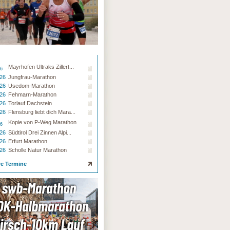
Mayrhofen Ultraks Zillert...
26
.26
Jungfrau-Marathon
.26
Usedom-Marathon
.26
Fehmarn-Marathon
.26
Torlauf Dachstein
.26
Flensburg liebt dich Mara...
Kopie von P-Weg Marathon
26
.26
Südtirol Drei Zinnen Alpi...
.26
Erfurt Marathon
.26
Scholle Natur Marathon
re Termine