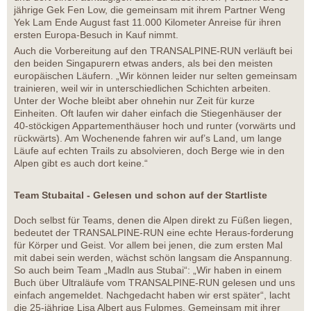
jährige Gek Fen Low, die gemeinsam mit ihrem Partner Weng
Yek Lam Ende August fast 11.000 Kilometer Anreise für ihren
ersten Europa-Besuch in Kauf nimmt.
Auch die Vorbereitung auf den TRANSALPINE-RUN verläuft bei
den beiden Singapurern etwas anders, als bei den meisten
europäischen Läufern. „Wir können leider nur selten gemeinsam
trainieren, weil wir in unterschiedlichen Schichten arbeiten.
Unter der Woche bleibt aber ohnehin nur Zeit für kurze
Einheiten. Oft laufen wir daher einfach die Stiegenhäuser der
40-stöckigen Appartementhäuser hoch und runter (vorwärts und
rückwärts). Am Wochenende fahren wir auf’s Land, um lange
Läufe auf echten Trails zu absolvieren, doch Berge wie in den
Alpen gibt es auch dort keine.“
Team Stubaital - Gelesen und schon auf der Startliste
Doch selbst für Teams, denen die Alpen direkt zu Füßen liegen,
bedeutet der TRANSALPINE-RUN eine echte Heraus-forderung
für Körper und Geist. Vor allem bei jenen, die zum ersten Mal
mit dabei sein werden, wächst schön langsam die Anspannung.
So auch beim Team „Madln aus Stubai“: „Wir haben in einem
Buch über Ultraläufe vom TRANSALPINE-RUN gelesen und uns
einfach angemeldet. Nachgedacht haben wir erst später“, lacht
die 25-jährige Lisa Albert aus Fulpmes. Gemeinsam mit ihrer