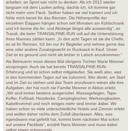
arbeiten, an Sport war nicht zu denken. Als ich 2012 wieder
langsam mit dem Laufen anfing, dachte ich, ich komme gar
nicht mehr vom Fleck. Seither haben wir viel trainiert und ich
fühle mich bereit für das Rennen. Die Höhenprofile der
einzelnen Etappen hängen schon seit Monaten am Kühlschrank
und ich kenne die An- und Abstiege längst alle auswendig“, so
Traudi, die beim TRANSALPINE-RUN voll auf die Unterstützung
ihres Mannes zählen kann. „In den acht Tagen ist sie die Chefin,
es ist ihr Rennen. Ich bin nur ihr Begleiter und nehme gerne das
eine oder andere Zusatzgewicht im Rucksack in Kauf. Unser
Ziel ist es gesund und nicht als letzter in Latsch anzukommen.“
Als Betreuerin muss dieses Mal übrigens Tochter Marie Meixner
einspringen. Auch sie hat bereits TRANSALPINE-RUN-
Erfahrung und ist schon selbst mitgelaufen. Sie weiß also, was
in den kommenden Tagen auf sie zukommt. Wer denkt, am Start
und im Ziel zu stehen und das Team anzufeuern wären alle ihre
Aufgaben, der hat noch nie Familie Meixner in Aktion erlebt.
„Wir sind immer bestens ausgerüstet. Massageliegen, Tape-
Koffer, Fußbad, Heizdecke, Campingkocher, Werkzeugkasten,
Kabeltrommel und noch einiges mehr sind immer dabei. Wir
haben schon so viele unterschiedliche Hotels und Zimmer erlebt
und wollen daher nichts dem Zufall überlassen. Alles, was
irgendwann mal gefehlt hat, kommt beim nächsten Mal sofort
auf unsere Packliste“, erzählt Hans Meixner und muss dabei
selbst etwas schmunzeln.