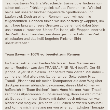
Team-partnerin Martina Wegscheider trainiert die Tirolerin nun
schon seit dem Frühjahr gezielt auf das Rennen hin. „Wir sind
beide seit unserer Kindheit begeisterte Sportlerinnen und
Laufen viel. Doch an einem Rennen haben wir noch nie
teilgenommen. Dennoch fühlen wir uns bestens gewappnet, um
acht Tage lang an unsere Grenzen zu gehen und dabei über
uns hinaus zu wachsen. Unser Ziel ist es, alle Etappen innerhalb
der Zeitlimits zu beenden, um dann gesund in Latsch im Ziel
einzulaufen und das heiß begehrte Finisher-Shirt
überzustreifen.“
Team Bayern – 100% vorbereitet zum Rennen
Im Gegensatz zu den beiden Mädels ist Hans Meixner ein
echter Routinier was den TRANSALPINE-RUN betrifft. Der 48-
jährige Bayer ist in diesem Jahr bereits zum vierten Mal dabei –
zum ersten Mal allerdings läuft er an der Seite seiner Frau
Traudi. „Bisher sind mir meine Teampartner auf dem Weg über
die Alpen immer abhandengekommen, dieses Mal können wir
hoffentlich im Team finishen“, lacht Hans Meixner. Auch Traudi
kennt das Alpenrennen in und auswendig, denn sie war immer
als Betreuerin an der Strecke mit dabei, doch mitmachen war
bisher nicht möglich. „Ich hatte 2006 einen schweren Autounfall
und konnte mich jahrelang nur von einer zur nächsten Therapie