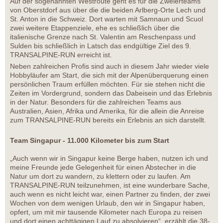
Auf der sogenannten Westroute geht es für die Zweierteams
von Oberstdorf aus über die die beiden Arlberg-Orte Lech und
St. Anton in die Schweiz. Dort warten mit Samnaun und Scuol
zwei weitere Etappenziele, ehe es schließlich über die
italienische Grenze nach St. Valentin am Reschenpass und
Sulden bis schließlich in Latsch das endgültige Ziel des 9.
TRANSALPINE-RUN erreicht ist.
Neben zahlreichen Profis sind auch in diesem Jahr wieder viele
Hobbyläufer am Start, die sich mit der Alpenüberquerung einen
persönlichen Traum erfüllen möchten. Für sie stehen nicht die
Zeiten im Vordergrund, sondern das Dabeisein und das Erlebnis
in der Natur. Besonders für die zahlreichen Teams aus
Australien, Asien, Afrika und Amerika, für die allein die Anreise
zum TRANSALPINE-RUN bereits ein Erlebnis an sich darstellt.
Team Singapur - 11.000 Kilometer bis zum Start
„Auch wenn wir in Singapur keine Berge haben, nutzen ich und
meine Freunde jede Gelegenheit für einen Abstecher in die
Natur um dort zu wandern, zu klettern oder zu laufen. Am
TRANSALPINE-RUN teilzunehmen, ist eine wunderbare Sache,
auch wenn es nicht leicht war, einen Partner zu finden, der zwei
Wochen von dem wenigen Urlaub, den wir in Singapur haben,
opfert, um mit mir tausende Kilometer nach Europa zu reisen
und dort einen achttägigen Lauf zu absolvieren“, erzählt die 38-