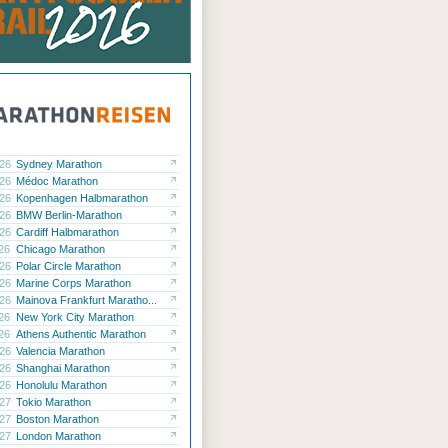
.26
Sydney Marathon
.26
Médoc Marathon
.26
Kopenhagen Halbmarathon
.26
BMW Berlin-Marathon
.26
Cardiff Halbmarathon
.26
Chicago Marathon
.26
Polar Circle Marathon
.26
Marine Corps Marathon
.26
Mainova Frankfurt Maratho...
.26
New York City Marathon
.26
Athens Authentic Marathon
.26
Valencia Marathon
.26
Shanghai Marathon
.26
Honolulu Marathon
.27
Tokio Marathon
.27
Boston Marathon
.27
London Marathon