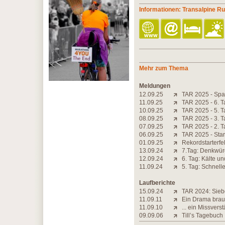
Informationen: Transalpine R
Mehr zum Thema
Meldungen
12.09.25
TAR 2025 - Spa
11.09.25
TAR 2025 - 6. T
10.09.25
TAR 2025 - 5. T
08.09.25
TAR 2025 - 3. T
07.09.25
TAR 2025 - 2. T
06.09.25
TAR 2025 - Star
01.09.25
Rekordstarterfe
13.09.24
7.Tag: Denkwürd
12.09.24
6. Tag: Kälte u
11.09.24
5. Tag: Schnell
Laufberichte
15.09.24
TAR 2024: Siebe
11.09.11
Ein Drama brau
11.09.10
... ein Missvers
09.09.06
Till’s Tagebuch