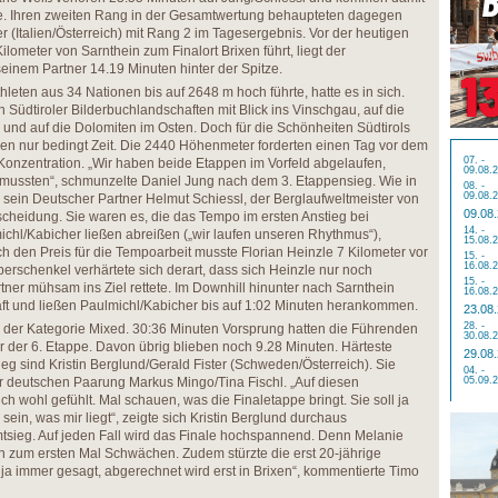
age. Ihren zweiten Rang in der Gesamtwertung behaupteten dagegen
 (Italien/Österreich) mit Rang 2 im Tagesergebnis. Vor der heutigen
ilometer von Sarnthein zum Finalort Brixen führt, liegt der
seinem Partner 14.19 Minuten hinter der Spitze.
leten aus 34 Nationen bis auf 2648 m hoch führte, hatte es in sich.
h Südtiroler Bilderbuchlandschaften mit Blick ins Vinschgau, auf die
 und auf die Dolomiten im Osten. Doch für die Schönheiten Südtirols
nen nur bedingt Zeit. Die 2440 Höhenmeter forderten einen Tag vor dem
07. -
 Konzentration. „Wir haben beide Etappen im Vorfeld abgelaufen,
09.08.
 mussten“, schmunzelte Daniel Jung nach dem 3. Etappensieg. Wie in
08. -
09.08.
sein Deutscher Partner Helmut Schiessl, der Berglaufweltmeister von
09.08
tscheidung. Sie waren es, die das Tempo im ersten Anstieg bei
14. -
michl/Kabicher ließen abreißen („wir laufen unseren Rhythmus“),
15.08.
h den Preis für die Tempoarbeit musste Florian Heinzle 7 Kilometer vor
15. -
16.08.
erschenkel verhärtete sich derart, dass sich Heinzle nur noch
15. -
ner mühsam ins Ziel rettete. Im Downhill hinunter nach Sarnthein
16.08.
ft und ließen Paulmichl/Kabicher bis auf 1:02 Minuten herankommen.
23.08
28. -
 der Kategorie Mixed. 30:36 Minuten Vorsprung hatten die Führenden
30.08.
r der 6. Etappe. Davon übrig blieben noch 9.28 Minuten. Härteste
29.08
 sind Kristin Berglund/Gerald Fister (Schweden/Österreich). Sie
04. -
r deutschen Paarung Markus Mingo/Tina Fischl. „Auf diesen
05.09.
h wohl gefühlt. Mal schauen, was die Finaletappe bringt. Sie soll ja
sein, was mir liegt“, zeigte sich Kristin Berglund durchaus
tsieg. Auf jeden Fall wird das Finale hochspannend. Denn Melanie
en zum ersten Mal Schwächen. Zudem stürzte die erst 20-jährige
 ja immer gesagt, abgerechnet wird erst in Brixen“, kommentierte Timo