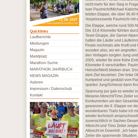
nicht mehr für den Sieg in Fr
Ivan Paulmichl/Michael Kabicher
letzten Etappe, die über 36,40 K
Vorjahreszweite Paulmichl mit 
Die Etappe, welche rund 500 Ath
Die 33,6 Kilometer führten durc
Quicklinks
Texel-Gruppe, die Sarner Alpen
Laufberichte
hatten die Läufer und Läuferin
Meldungen
Finale nochmals alle Kraft und
Magazin
wussten also, wo wir angreifen
den Vortagen sorgten Jung und 
Marktplatz
2005, wieder für eine frühe En
Marathon-Suche
Kilometer 6 verschärften. Paul
MARATHON JAHRBUCH
Heinzle/Weiß blieben dran. Doc
dem Ziel bezahlen. Der linke Ob
NEWS MAGAZIN
humpelnd und gestützt vom Part
Autoren
sparten Jung/Schiessl dann Kra
Impressum / Datenschutz
Spannung pur gab es wieder in
Kontakt
Melanie Albrecht/Timo Zeiler vo
Konkurrenten um den Gesamtsieg
gewannen die 6. Etappe vor de
wunderbaren Trails habe ich mic
wieder technisch anspruchsvoll 
zuversichtlich in Sachen Gesam
Albrecht und Timo Zeiler zeigt
Albrecht im Downhill. „Ich habe
Zeiler die spannende Situation.