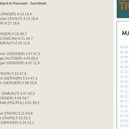
nhard in Passeier - Sarnthein
 (ITA/GER) 4:13.14,4
cher (ITA/AUT) 4:14.16,4
R) 4:27.18,4
R/GER) 6:15.09,7
(CAN/CAN) 6:21.44,7
GER/AUT) 6:25.11,8
30.08
05.09
lzner (GER/GER) 4:37.47,3
20.09
ipp (AUT/GER) 4:43.05,0
27.09
inger (GER/GER) 4:47.11,9
04.10
11.10
ITA/ITA) 5:13.47,9
24.10
sch (GER/GER) 5:14.47,3
25.10
en (GER/GER) 5:38.33,9
25.10
01.11
er (SWE/AUT) 4:47.42,5
09.11
GER/GER) 4:49.54,7
06.12
bek (POL/POL) 4:51.59,5
06.12
13.12
er (ITA/ITA) 5:11.54,9
07.03
 (ITA/ITA) 5:22.51,3
19.04
e (GER/GER) 5:24.12,1
24.04