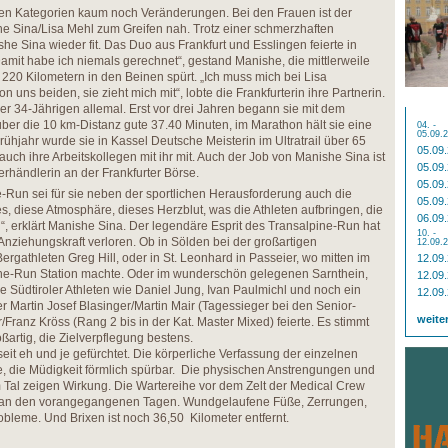
hen Kategorien kaum noch Veränderungen. Bei den Frauen ist der
e Sina/Lisa Mehl zum Greifen nah. Trotz einer schmerzhaften
he Sina wieder fit. Das Duo aus Frankfurt und Esslingen feierte in
Damit habe ich niemals gerechnet“, gestand Manishe, die mittlerweile
 220 Kilometern in den Beinen spürt. „Ich muss mich bei Lisa
on uns beiden, sie zieht mich mit“, lobte die Frankfurterin ihre Partnerin.
er 34-Jährigen allemal. Erst vor drei Jahren begann sie mit dem
e über die 10 km-Distanz gute 37.40 Minuten, im Marathon hält sie eine
04. -
05.09.
rühjahr wurde sie in Kassel Deutsche Meisterin im Ultratrail über 65
05.09
auch ihre Arbeitskollegen mit ihr mit. Auch der Job von Manishe Sina ist
05.09
pierhändlerin an der Frankfurter Börse.
05.09
Run sei für sie neben der sportlichen Herausforderung auch die
05.09
s, diese Atmosphäre, dieses Herzblut, was die Athleten aufbringen, die
06.09
“, erklärt Manishe Sina. Der legendäre Esprit des Transalpine-Run hat
10. -
r Anziehungskraft verloren. Ob in Sölden bei der großartigen
12.09.
rgathleten Greg Hill, oder in St. Leonhard in Passeier, wo mitten im
12.09
pine-Run Station machte. Oder im wunderschön gelegenen Sarnthein,
12.09
 Südtiroler Athleten wie Daniel Jung, Ivan Paulmichl und noch ein
12.09
er Martin Josef Blasinger/Martin Mair (Tagessieger bei den Senior-
weite
ranz Kröss (Rang 2 bis in der Kat. Master Mixed) feierte. Es stimmt
ßartig, die Zielverpflegung bestens.
seit eh und je gefürchtet. Die körperliche Verfassung der einzelnen
te, die Müdigkeit förmlich spürbar. Die physischen Anstrengungen und
 Tal zeigen Wirkung. Die Wartereihe vor dem Zelt der Medical Crew
ls an den vorangegangenen Tagen. Wundgelaufene Füße, Zerrungen,
leme. Und Brixen ist noch 36,50 Kilometer entfernt.