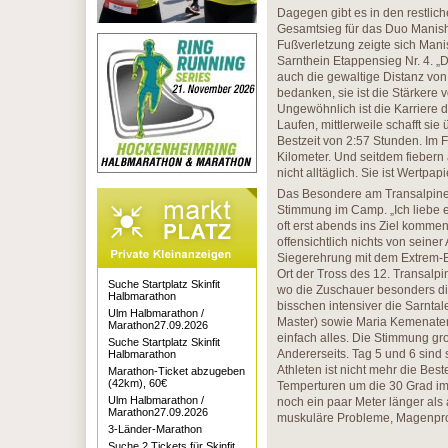
Dagegen gibt es in den restlic
Gesamtsieg für das Duo Manish
Fußverletzung zeigte sich Manis
Sarnthein Etappensieg Nr. 4. „
auch die gewaltige Distanz von
bedanken, sie ist die Stärkere v
Ungewöhnlich ist die Karriere d
Laufen, mittlerweile schafft si
Bestzeit von 2:57 Stunden. Im F
Kilometer. Und seitdem fiebern 
nicht alltäglich. Sie ist Wertpa
Das Besondere am Transalpine-
Stimmung im Camp. „Ich liebe e
oft erst abends ins Ziel kommen
offensichtlich nichts von seine
Siegerehrung mit dem Extrem-Be
Ort der Tross des 12. Transal
Suche Startplatz Skinfit
wo die Zuschauer besonders die
Halbmarathon
bisschen intensiver die Sarntal
Ulm Halbmarathon /
Master) sowie Maria Kemenater/F
Marathon27.09.2026
einfach alles. Die Stimmung gro
Suche Startplatz Skinfit
Andererseits. Tag 5 und 6 sind 
Halbmarathon
Athleten ist nicht mehr die Bes
Marathon-Ticket abzugeben
(42km), 60€
Temperturen um die 30 Grad im
Ulm Halbmarathon /
noch ein paar Meter länger a
Marathon27.09.2026
muskuläre Probleme, Magenprob
3-Länder-Marathon
Suche 2 Tickets für Skinfit