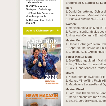
Halbmarathon
Ergebnisse 6. Etappe: St. Leo
SUCHE Marathon-
Men:
Startzplatz Oldenburg
1. Daniel Jung/Helmut Schiessl
HM Startplatz Bodensee
2. Ivan Paulmichl/Michael Kabi
Marathon gesucht
3. Bublak/Lauterbach (GER/GE
1x Halbmarathon Ticket
gesucht
Women:
1. Manishe Sina/Lisa Mehl (GE
2. Rene Unser/Sarah Macleod 
3. Nina Koch/Johanna Erhart (
Master Men:
1. Florian Holzinger/Stefan Ho
2. Seppi Neuhauser/Anton Phil
3. Clemens Keller/Armin Fries
Senior Master Men:
1. Josef Blasinger/Martin Mair (
2. Jörg Schreiber/Thomas Mik
3. Falk Hübner/Andreas Panth
Mixed:
1. Kristin Berglund/Gerald Fist
2. Markus Mingo/Tina Fischl (
3. Magdalena Laczak/Pawel Dy
Master Mixed:
1. Lord Jens Kramer/Irene Senft
2. Marie Kemenater/Franz Kröss
3. Eva Färberböck/Mathis Bod