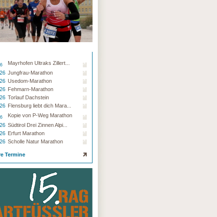
Mayrhofen Ultraks Zillert...
26
.26
Jungfrau-Marathon
.26
Usedom-Marathon
.26
Fehmarn-Marathon
.26
Torlauf Dachstein
.26
Flensburg liebt dich Mara...
Kopie von P-Weg Marathon
26
.26
Südtirol Drei Zinnen Alpi...
.26
Erfurt Marathon
.26
Scholle Natur Marathon
re Termine