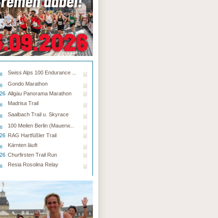
Swiss Alps 100 Endurance ...
26
Gondo Marathon
26
.26
Allgäu Panorama Marathon
Madrisa Trail
26
Saalbach Trail u. Skyrace
26
100 Meilen Berlin (Mauerw...
26
.26
RAG Hartfüßler Trail
Kärnten läuft
26
.26
Churfirsten Trail Run
Resia Rosolina Relay
26