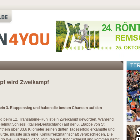
TE
mpf wird Zweikampf
hein 3. Etappensieg und haben die besten Chancen auf den
g beim 12. Transalpine-Run ist ein Zweikampf geworden. Während
lmut Schiessl (Italien/Deutschland) auf der 6. Etappe von St.
thein über 33,6 Kilometer seinen dritten Tageserfolg erkämpfte und
 wurde, musste sich eine Konkurrenzmannschaft verabschieden. Die
Mario Weiß verloren 23.55 Minuten auf Jung/Schiessl und kommen damit