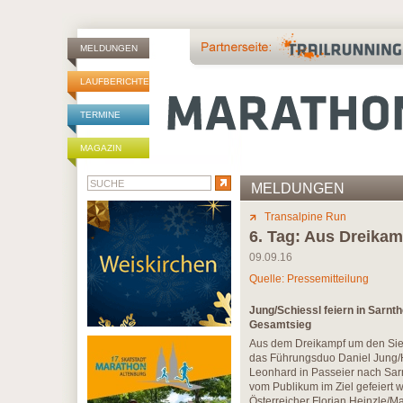
MELDUNGEN
LAUFBERICHTE
TERMINE
MAGAZIN
MELDUNGEN
Transalpine Run
6. Tag: Aus Dreika
09.09.16
Quelle: Pressemitteilung
Jung/Schiessl feiern in Sarnt
Gesamtsieg
Aus dem Dreikampf um den Sie
das Führungsduo Daniel Jung/He
Leonhard in Passeier nach Sarn
vom Publikum im Ziel gefeiert
Österreicher Florian Heinzle/