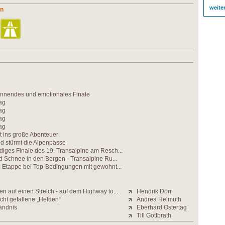
weite
un
nnendes und emotionales Finale
ag
ag
ag
ag
t ins große Abenteuer
ld stürmt die Alpenpässe
iges Finale des 19. Transalpine am Resch...
nd Schnee in den Bergen - Transalpine Ru...
e Etappe bei Top-Bedingungen mit gewohnt...
n auf einen Streich - auf dem Highway to...
Hendrik Dörr
cht gefallene „Helden“
Andrea Helmuth
tändnis
Eberhard Ostertag
Till Gottbrath