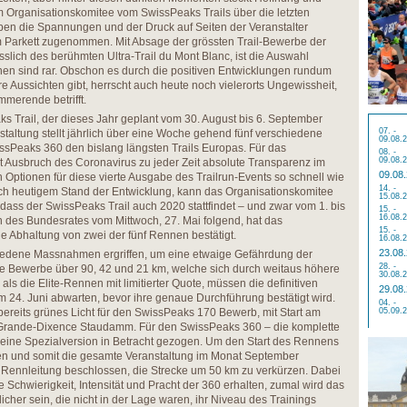
em Organisationskomitee vom SwissPeaks Trails über die letzten
ben die Spannungen und der Druck auf Seiten der Veranstalter
m Parkett zugenommen. Mit Absage der grössten Trail-Bewerbe der
esslich des berühmten Ultra-Trail du Mont Blanc, ist die Auswahl
en sind rar. Obschon es durch die positiven Entwicklungen rundum
e Aussichten gibt, herrscht auch heute noch vielerorts Ungewissheit,
mmerende betrifft.
ks Trail, der dieses Jahr geplant vom 30. August bis 6. September
07. -
anstaltung stellt jährlich über eine Woche gehend fünf verschiedene
09.08.
ssPeaks 360 den bislang längsten Trails Europas. Für das
08. -
09.08.
t Ausbruch des Coronavirus zu jeder Zeit absolute Transparenz im
09.08
 Optionen für diese vierte Ausgabe des Trailrun-Events so schnell wie
14. -
h heutigem Stand der Entwicklung, kann das Organisationskomitee
15.08.
dass der SwissPeaks Trail auch 2020 stattfindet – und zwar vom 1. bis
15. -
16.08.
 des Bundesrates vom Mittwoch, 27. Mai folgend, hat das
15. -
ie Abhaltung von zwei der fünf Rennen bestätigt.
16.08.
23.08
iedene Massnahmen ergriffen, um eine etwaige Gefährdung der
28. -
ie Bewerbe über 90, 42 und 21 km, welche sich durch weitaus höhere
30.08.
s die Elite-Rennen mit limitierter Quote, müssen die definitiven
29.08
24. Juni abwarten, bevor ihre genaue Durchführung bestätigt wird.
04. -
bereits grünes Licht für den SwissPeaks 170 Bewerb, mit Start am
05.09.
Grande-Dixence Staudamm. Für den SwissPeaks 360 – die komplette
 eine Spezialversion in Betracht gezogen. Um den Start des Rennens
n und somit die gesamte Veranstaltung im Monat September
 Rennleitung beschlossen, die Strecke um 50 km zu verkürzen. Dabei
e Schwierigkeit, Intensität und Pracht der 360 erhalten, zumal wird das
cher sein, die nicht in der Lage waren, ihr Niveau des Trainings