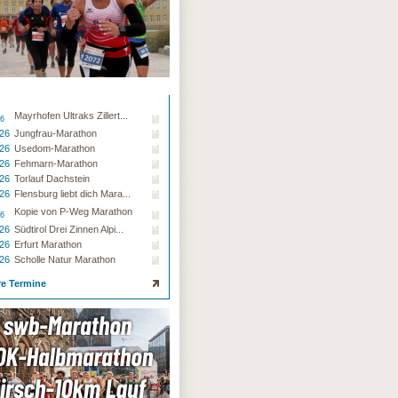
Mayrhofen Ultraks Zillert...
26
.26
Jungfrau-Marathon
.26
Usedom-Marathon
.26
Fehmarn-Marathon
.26
Torlauf Dachstein
.26
Flensburg liebt dich Mara...
Kopie von P-Weg Marathon
26
.26
Südtirol Drei Zinnen Alpi...
.26
Erfurt Marathon
.26
Scholle Natur Marathon
re Termine