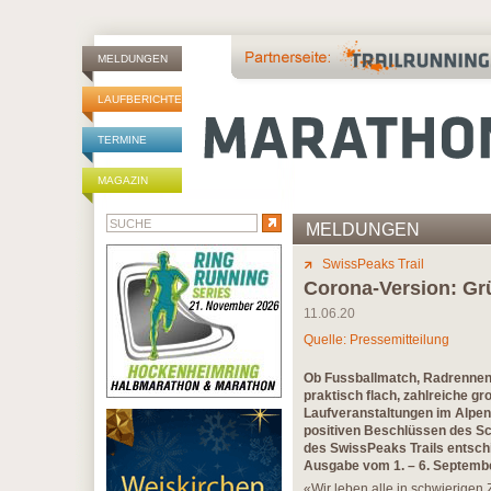
MELDUNGEN
LAUFBERICHTE
TERMINE
MAGAZIN
MELDUNGEN
SwissPeaks Trail
Corona-Version: Grü
11.06.20
Quelle: Pressemitteilung
Ob Fussballmatch, Radrennen o
praktisch flach, zahlreiche g
Laufveranstaltungen im Alpen
positiven Beschlüssen des Sc
des SwissPeaks Trails entsch
Ausgabe vom 1. – 6. Septembe
«Wir leben alle in schwierigen