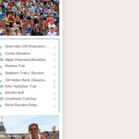
Swiss Alps 100 Endurance ...
26
Gondo Marathon
26
.26
Allgäu Panorama Marathon
Madrisa Trail
26
Saalbach Trail u. Skyrace
26
100 Meilen Berlin (Mauerw...
26
.26
RAG Hartfüßler Trail
Kärnten läuft
26
.26
Churfirsten Trail Run
Resia Rosolina Relay
26