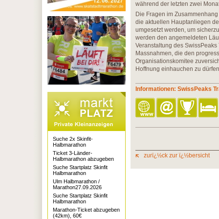
während der letzten zwei Monat
Die Fragen im Zusammenhang m
die aktuellen Hauptanliegen d
umgesetzt werden, um sicherzust
werden den angemeldeten Läufe
Veranstaltung des SwissPeaks T
Massnahmen, die den progress
Organisationskomitee zuversichtl
Hoffnung einhauchen zu dürfen
Informationen: SwissPeaks Tr
Suche 2x Skinfit-
Halbmarathon
Ticket 3-Länder-
zurï¿½ck zur ï¿½bersicht
Halbmarathon abzugeben
Suche Startplatz Skinfit
Halbmarathon
Ulm Halbmarathon /
Marathon27.09.2026
Suche Startplatz Skinfit
Halbmarathon
Marathon-Ticket abzugeben
(42km), 60€