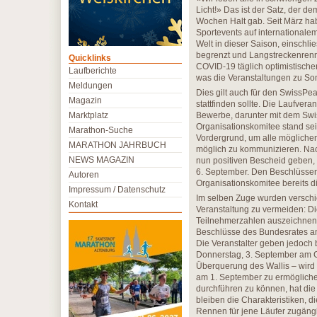
Licht!» Das ist der Satz, der d
Wochen Halt gab. Seit März ha
Sportevents auf internationale
Welt in dieser Saison, einschli
begrenzt und Langstreckenrenn
Quicklinks
COVID-19 täglich optimistischer
Laufberichte
was die Veranstaltungen zu So
Meldungen
Dies gilt auch für den SwissPea
Magazin
stattfinden sollte. Die Laufver
Marktplatz
Bewerbe, darunter mit dem Swi
Organisationskomitee stand sei
Marathon-Suche
Vordergrund, um alle möglichen
MARATHON JAHRBUCH
möglich zu kommunizieren. Nac
NEWS MAGAZIN
nun positiven Bescheid geben, 
6. September. Den Beschlüssen
Autoren
Organisationskomitee bereits d
Impressum / Datenschutz
Im selben Zuge wurden versch
Kontakt
Veranstaltung zu vermeiden: D
Teilnehmerzahlen auszeichnen al
Beschlüsse des Bundesrates am 
Die Veranstalter geben jedoch 
Donnerstag, 3. September am 
Überquerung des Wallis – wird
am 1. September zu ermögliche
durchführen zu können, hat die
bleiben die Charakteristiken, di
Rennen für jene Läufer zugängli