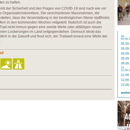
en zu halten.
it der Sicherheit und den Fragen von COVID-19 sind nach wie vor
es Organisationskomitees. Die verschiedenen Massnahmen, die
ellen, dass die Veranstaltung in der bestmöglichen Weise stattfindet,
rn in den kommenden Wochen mitgeteilt. Natürlich ist auch die
rail nicht immun gegen eine zweite Welle oder allfälligen neuen
iven Lockerungen im Land entgegenstehen. Dennoch blickt das
ich in die Zukunft und freut sich, der Trailwelt erneut eine Welle der
04. -
05.09.
.
05.09
05.09
ail
05.09
05.09
06.09
10. -
12.09.
12.09
12.09
12.09
weite