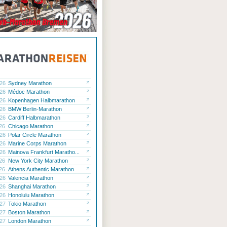
.26
Sydney Marathon
.26
Médoc Marathon
.26
Kopenhagen Halbmarathon
.26
BMW Berlin-Marathon
.26
Cardiff Halbmarathon
.26
Chicago Marathon
.26
Polar Circle Marathon
.26
Marine Corps Marathon
.26
Mainova Frankfurt Maratho...
.26
New York City Marathon
.26
Athens Authentic Marathon
.26
Valencia Marathon
.26
Shanghai Marathon
.26
Honolulu Marathon
.27
Tokio Marathon
.27
Boston Marathon
.27
London Marathon