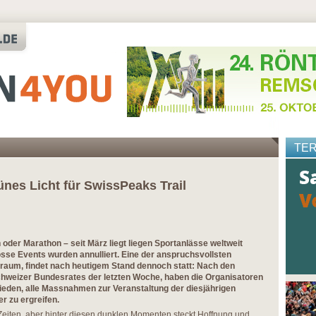
TE
nes Licht für SwissPeaks Trail
der Marathon – seit März liegt liegen Sportanlässe weltweit
rosse Events wurden annulliert. Eine der anspruchsvollsten
raum, findet nach heutigem Stand dennoch statt: Nach den
hweizer Bundesrates der letzten Woche, haben die Organisatoren
ieden, alle Massnahmen zur Veranstaltung der diesjährigen
r zu ergreifen.
 Zeiten, aber hinter diesen dunklen Momenten steckt Hoffnung und