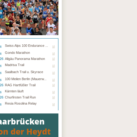
Swiss Alps 100 Endurance ...
26
Gondo Marathon
26
.26
Allgäu Panorama Marathon
Madrisa Trail
26
Saalbach Trail u. Skyrace
26
100 Meilen Berlin (Mauerw...
26
.26
RAG Hartfüßler Trail
Kärnten läuft
26
.26
Churfirsten Trail Run
Resia Rosolina Relay
26