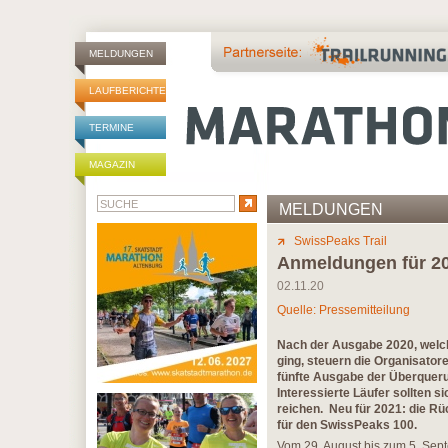
MELDUNGEN
LAUFBERICHTE
TERMINE
MAGAZIN
MELDUNGEN
SwissPeaks Trail
Anmeldungen für 20
02.11.20
Quelle: Pressemitteilung
Nach der Ausgabe 2020, welch
ging, steuern die Organisator
fünfte Ausgabe der Überquerun
Interessierte Läufer sollten s
reichen. Neu für 2021: die R
für den SwissPeaks 100.
Vom 29. August bis zum 5. Sept