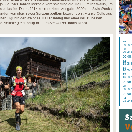
 Seit vier Jahren lockt die Veranstaltung die Trail-Elite ins Wallis, um
as zu laufen. Die auf 314 km reduzierte Ausgabe 2020 des SwissPeaks
unden von gleich zwei Spitzensportlern bezwungen : Franco Collé aus
hen Figur in der Welt des Trail Running und einer der 15 besten
ie Ziellinie gleichzeitig mit dem Schweizer Jonas Russi.
07. -
09.08.
08. -
09.08.
09.08
14. -
15.08.
15. -
16.08.
15. -
16.08.
23.08
28. -
30.08.
29.08
04. -
05.09.