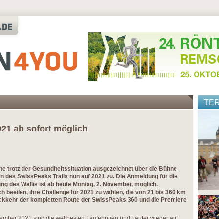
TE
21 ab sofort möglich
e trotz der Gesundheitssituation ausgezeichnet über die Bühne
en des SwissPeaks Trails nun auf 2021 zu. Die Anmeldung für die
g des Wallis ist ab heute Montag, 2. November, möglich.
ich beeilen, ihre Challenge für 2021 zu wählen, die von 21 bis 360 km
ückkehr der kompletten Route der SwissPeaks 360 und die Premiere
ember 2021 sind die weltbesten Läuferinnen und Läufer wieder auf