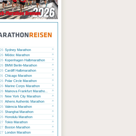
.26
Sydney Marathon
.26
Médoc Marathon
.26
Kopenhagen Halbmarathon
.26
BMW Berlin-Marathon
.26
Cardiff Halbmarathon
.26
Chicago Marathon
.26
Polar Circle Marathon
.26
Marine Corps Marathon
.26
Mainova Frankfurt Maratho...
.26
New York City Marathon
.26
Athens Authentic Marathon
.26
Valencia Marathon
.26
Shanghai Marathon
.26
Honolulu Marathon
.27
Tokio Marathon
.27
Boston Marathon
.27
London Marathon