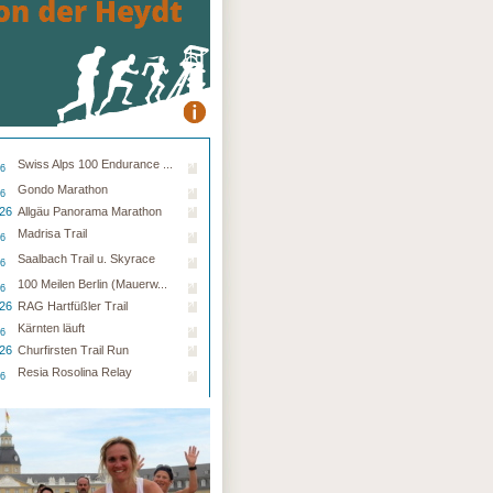
Swiss Alps 100 Endurance ...
26
Gondo Marathon
26
.26
Allgäu Panorama Marathon
Madrisa Trail
26
Saalbach Trail u. Skyrace
26
100 Meilen Berlin (Mauerw...
26
.26
RAG Hartfüßler Trail
Kärnten läuft
26
.26
Churfirsten Trail Run
Resia Rosolina Relay
26