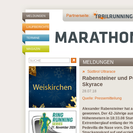
MELDUNGEN
LAUFBERICHTE
TERMINE
MAGAZIN
MELDUNGEN
Südtirol Ultrarace
Rabensteiner und Pe
Skyrace
28.07.18
Quelle: Pressemitteilung
Alexander Rabensteiner hat a
gewonnen. Der 42-Jährige aus
Höhenmetern in 18:33.08 Stund
Extremberglauf entlang der Hu
Pedevilla die Nase vorn. Die 
Streckenrekord auf und erziel