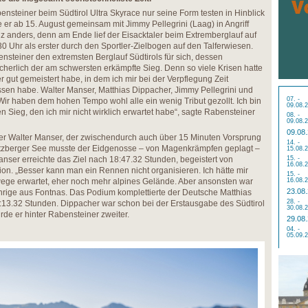
ensteiner beim Südtirol Ultra Skyrace nur seine Form testen in Hinblick
 er ab 15. August gemeinsam mit Jimmy Pellegrini (Laag) in Angriff
 anders, denn am Ende lief der Eisacktaler beim Extremberglauf auf
0 Uhr als erster durch den Sportler-Zielbogen auf den Talferwiesen.
nsteiner den extremsten Berglauf Südtirols für sich, dessen
icherlich der am schwersten erkämpfte Sieg. Denn so viele Krisen hatte
er gut gemeistert habe, in dem ich mir bei der Verpflegung Zeit
en habe. Walter Manser, Matthias Dippacher, Jimmy Pellegrini und
07. -
. Wir haben dem hohen Tempo wohl alle ein wenig Tribut gezollt. Ich bin
09.08.
en Sieg, den ich mir nicht wirklich erwartet habe“, sagte Rabensteiner
08. -
09.08.
09.08
zer Walter Manser, der zwischendurch auch über 15 Minuten Vorsprung
14. -
atzberger See musste der Eidgenosse – von Magenkrämpfen geplagt –
15.08.
nser erreichte das Ziel nach 18:47.32 Stunden, begeistert von
15. -
16.08.
on. „Besser kann man ein Rennen nicht organisieren. Ich hätte mir
15. -
erwege erwartet, eher noch mehr alpines Gelände. Aber ansonsten war
16.08.
23.08
Jährige aus Fontnas. Das Podium komplettierte der Deutsche Matthias
28. -
9:13.32 Stunden. Dippacher war schon bei der Erstausgabe des Südtirol
30.08.
rde er hinter Rabensteiner zweiter.
29.08
04. -
05.09.