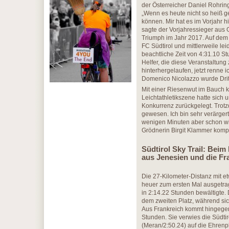
der Österreicher Daniel Rohring
„Wenn es heute nicht so heiß g
können. Mir hat es im Vorjahr hi
sagte der Vorjahressieger aus 
Triumph im Jahr 2017. Auf dem 
FC Südtirol und mittlerweile le
beachtliche Zeit von 4:31.10 S
Helfer, die diese Veranstaltu
hinterhergelaufen, jetzt renne
Domenico Nicolazzo wurde Dritt
Mit einer Riesenwut im Bauch k
Leichtathletikszene hatte sich
Konkurrenz zurückgelegt. Trotzd
gewesen. Ich bin sehr verärger
wenigen Minuten aber schon wi
Grödnerin Birgit Klammer kompl
Südtirol Sky Trail: Bei
aus Jenesien und die Fr
Die 27-Kilometer-Distanz mit 
heuer zum ersten Mal ausgetra
in 2:14.22 Stunden bewältigte
dem zweiten Platz, während sic
Aus Frankreich kommt hingegen 
Stunden. Sie verwies die Südti
(Meran/2:50.24) auf die Ehrenp