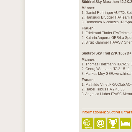
Südtirol Sky Marathon 42,2K
Männer:
1. Daniel Rohringer AUT/DeBet
2. Hansrudi Brugger ITA/Team T
3. Domenico Nicolazzo ITA/Spo
Frauen:
1. Edeltraud Thaler ITA/Telme
2. Kathrin Angerer GER/La Spo
3. Birgit Klammer ITA/ASV Ghe
Südtirol Sky Trail 27K/1067D+
Männer:
1. Thomas Holzmann ITA/ASV Je
2. Georg Widmann ITA 2:15.11
3. Markus Mey GER/www.hirsche
Frauen:
1. Mathilde Vinet FRA/Club AO
2. Isabel Tribus ITA 2:43.55
3. Angelica Huber ITA/SC Mera
Informationen: Südtirol Ultrar