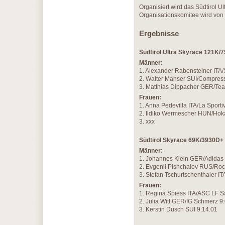
Organisiert wird das Südtirol 
Organisationskomitee wird von d
Ergebnisse
Südtirol Ultra Skyrace 121K/
Männer:
1. Alexander Rabensteiner ITA/
2. Walter Manser SUI/Compress
3. Matthias Dippacher GER/Tea
Frauen:
1. Anna Pedevilla ITA/La Sporti
2. Ildiko Wermescher HUN/Hok
3. xxx
Südtirol Skyrace 69K/3930D+
Männer:
1. Johannes Klein GER/Adidas 
2. Evgenii Pishchalov RUS/Roc
3. Stefan Tschurtschenthaler IT
Frauen:
1. Regina Spiess ITA/ASC LF Sa
2. Julia Witt GER/IG Schmerz 9
3. Kerstin Dusch SUI 9:14.01