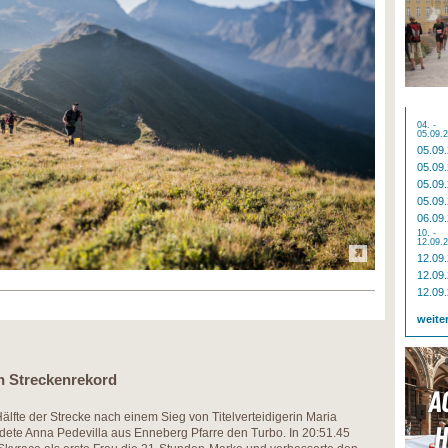
04. -
05.09.
05.09
05.09
05.09
05.09
06.09
10. -
12.09.
12.09
12.09
12.09
weite
en Streckenrekord
älfte der Strecke nach einem Sieg von Titelverteidigerin Maria
ete Anna Pedevilla aus Enneberg Pfarre den Turbo. In 20:51.45