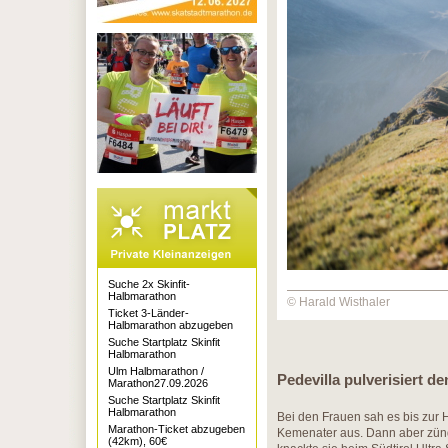
Suche 2x Skinfit-
Halbmarathon
© Harald Wisthaler
Ticket 3-Länder-
Halbmarathon abzugeben
Suche Startplatz Skinfit
Halbmarathon
Ulm Halbmarathon /
Pedevilla pulverisiert d
Marathon27.09.2026
Suche Startplatz Skinfit
Halbmarathon
Bei den Frauen sah es bis zur H
Marathon-Ticket abzugeben
Kemenater aus. Dann aber zünd
(42km), 60€