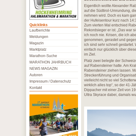
Eigentlich wollte Alexander Rab
auf die Südtirol-Umrundung, die
nehmen wird. Doch es kam ganz
der Hufeisentour kurz nach 14:3
Quicklinks
Zum vierten Mal entschied Rabe
Rekordsieger er ist. „Das war s
Laufberichte
ich noch nie. Krisen, die ich ab
Meldungen
genommen, gerastet und gegess
Magazin
ich sind sehr schnell gestartet
Marktplatz
einfach nur glücklich über dies
im Ziel.
Marathon-Suche
Platz zwei belegte der Schwei
MARATHON JAHRBUCH
auf Rabensteiner hatte. Am Kr
NEWS MAGAZIN
Rabensteiner ziehen lassen. Ma
Autoren
Streckenführung und Organisati
vielleicht nicht so viel Schott
Impressum / Datenschutz
wirklich alles top“, so der 41-
Kontakt
Dippacher mit einer Zeit von 1
Ultra Skyrace dabei, damals wu