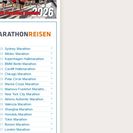
.26
Sydney Marathon
.26
Médoc Marathon
.26
Kopenhagen Halbmarathon
.26
BMW Berlin-Marathon
.26
Cardiff Halbmarathon
.26
Chicago Marathon
.26
Polar Circle Marathon
.26
Marine Corps Marathon
.26
Mainova Frankfurt Maratho...
.26
New York City Marathon
.26
Athens Authentic Marathon
.26
Valencia Marathon
.26
Shanghai Marathon
.26
Honolulu Marathon
.27
Tokio Marathon
.27
Boston Marathon
.27
London Marathon