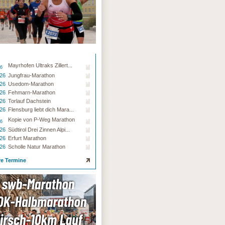
Mayrhofen Ultraks Zillert...
26
.26
Jungfrau-Marathon
.26
Usedom-Marathon
.26
Fehmarn-Marathon
.26
Torlauf Dachstein
.26
Flensburg liebt dich Mara...
Kopie von P-Weg Marathon
26
.26
Südtirol Drei Zinnen Alpi...
.26
Erfurt Marathon
.26
Scholle Natur Marathon
re Termine