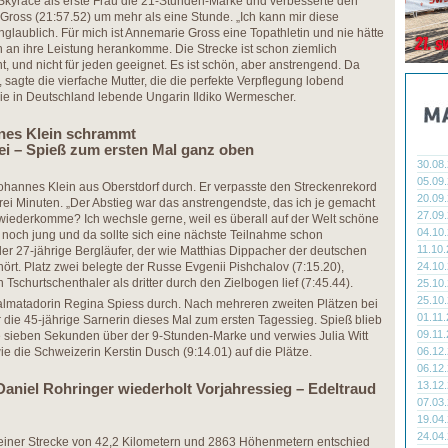
a Skyrace als erste Frau die 21-Stunden-Marke und verbesserte den
ross (21:57.52) um mehr als eine Stunde. „Ich kann mir diese
unglaublich. Für mich ist Annemarie Gross eine Topathletin und nie hätte
ch an ihre Leistung herankomme. Die Strecke ist schon ziemlich
ht, und nicht für jeden geeignet. Es ist schön, aber anstrengend. Da
 sagte die vierfache Mutter, die die perfekte Verpflegung lobend
die in Deutschland lebende Ungarin Ildiko Wermescher.
nnes Klein schrammt
ei – Spieß zum ersten Mal ganz oben
30.08
05.09
Johannes Klein aus Oberstdorf durch. Er verpasste den Streckenrekord
20.09
ei Minuten. „Der Abstieg war das anstrengendste, das ich je gemacht
27.09
wiederkomme? Ich wechsle gerne, weil es überall auf der Welt schöne
04.10
a noch jung und da sollte sich eine nächste Teilnahme schon
11.10
r 27-jährige Bergläufer, der wie Matthias Dippacher der deutschen
ört. Platz zwei belegte der Russe Evgenii Pishchalov (7:15.20),
24.10
Tschurtschenthaler als dritter durch den Zielbogen lief (7:45.44).
25.10
25.10
kalmatadorin Regina Spiess durch. Nach mehreren zweiten Plätzen bei
01.11
 die 45-jährige Sarnerin dieses Mal zum ersten Tagessieg. Spieß blieb
09.11
e sieben Sekunden über der 9-Stunden-Marke und verwies Julia Witt
ie die Schweizerin Kerstin Dusch (9:14.01) auf die Plätze.
06.12
06.12
13.12
Daniel Rohringer wiederholt Vorjahressieg – Edeltraud
07.03
19.04
24.04
 einer Strecke von 42,2 Kilometern und 2863 Höhenmetern entschied