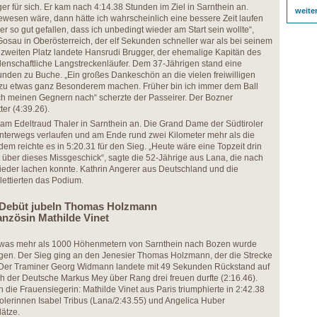
er für sich. Er kam nach 4:14.38 Stunden im Ziel in Sarnthein an.
weite
ewesen wäre, dann hätte ich wahrscheinlich eine bessere Zeit laufen
er so gut gefallen, dass ich unbedingt wieder am Start sein wollte“,
Gosau in Oberösterreich, der elf Sekunden schneller war als bei seinem
zweiten Platz landete Hansrudi Brugger, der ehemalige Kapitän des
idenschaftliche Langstreckenläufer. Dem 37-Jährigen stand eine
tunden zu Buche. „Ein großes Dankeschön an die vielen freiwilligen
ng zu etwas ganz Besonderem machen. Früher bin ich immer dem Ball
 ich meinen Gegnern nach“ scherzte der Passeirer. Der Bozner
er (4:39.26).
am Edeltraud Thaler in Sarnthein an. Die Grand Dame der Südtiroler
 unterwegs verlaufen und am Ende rund zwei Kilometer mehr als die
em reichte es in 5:20.31 für den Sieg. „Heute wäre eine Topzeit drin
t über dieses Missgeschick“, sagte die 52-Jährige aus Lana, die nach
eder lachen konnte. Kathrin Angerer aus Deutschland und die
ettierten das Podium.
m Debüt jubeln Thomas Holzmann
anzösin Mathilde Vinet
etwas mehr als 1000 Höhenmetern von Sarnthein nach Bozen wurde
gen. Der Sieg ging an den Jenesier Thomas Holzmann, der die Strecke
. Der Traminer Georg Widmann landete mit 49 Sekunden Rückstand auf
h der Deutsche Markus Mey über Rang drei freuen durfte (2:16.46).
die Frauensiegerin: Mathilde Vinet aus Paris triumphierte in 2:42.38
rolerinnen Isabel Tribus (Lana/2:43.55) und Angelica Huber
lätze.