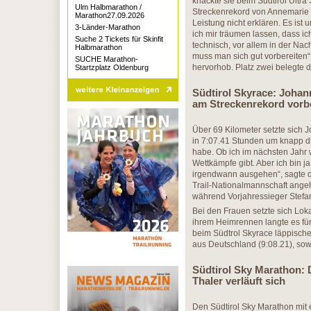
knackte sie beim Südtirol Ultr
Ulm Halbmarathon /
Streckenrekord von Annemarie G
Marathon27.09.2026
Leistung nicht erklären. Es ist 
3-Länder-Marathon
ich mir träumen lassen, dass i
Suche 2 Tickets für Skinfit
technisch, vor allem in der Nac
Halbmarathon
muss man sich gut vorbereiten“,
SUCHE Marathon-
hervorhob. Platz zwei belegte 
Startzplatz Oldenburg
Südtirol Skyrace: Joha
am Streckenrekord vorb
Über 69 Kilometer setzte sich 
in 7:07.41 Stunden um knapp dr
habe. Ob ich im nächsten Jahr 
Wettkämpfe gibt. Aber ich bin j
irgendwann ausgehen“, sagte de
Trail-Nationalmannschaft angeh
während Vorjahressieger Stefan 
Bei den Frauen setzte sich Lo
ihrem Heimrennen langte es für
beim Südtrol Skyrace läppisch
aus Deutschland (9:08.21), sow
Südtirol Sky Marathon: 
Thaler verläuft sich
Den Südtirol Sky Marathon mit