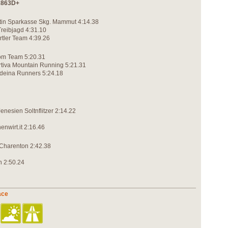
/2863D+
tin Sparkasse Skg. Mammut 4:14.38
reibjagd 4:31.10
rtler Team 4:39.26
kom Team 5:20.31
rtiva Mountain Running 5:21.31
rdeina Runners 5:24.18
nesien Soltnflitzer 2:14.22
nwirt.it 2:16.46
 Charenton 2:42.38
n 2:50.24
ace