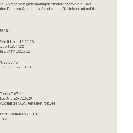
Ultra Skyrace vom gleichnamigen Amateursportverein. Das
en Partnern Sportler, La Sportiva und Raiffeisen unterstützt.
7554D+
Skinfit-Hoka 18:33.08
sport 18:47.32
m Dynafit 19:13.32
va 20:51.45
a one one 22:30.03
Terrex 7:07.41
ket ScienZe 7:15.20
A/Soltnflitzer ASV Jenesien 7:45.44
rntal Raiffeisen 9:00.07
:08.21