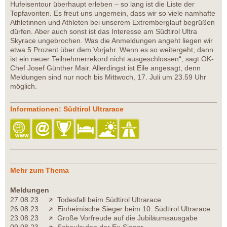
Hufeisentour überhaupt erleben – so lang ist die Liste der
Topfavoriten. Es freut uns ungemein, dass wir so viele namhafte
Athletinnen und Athleten bei unserem Extremberglauf begrüßen
dürfen. Aber auch sonst ist das Interesse am Südtirol Ultra
Skyrace ungebrochen. Was die Anmeldungen angeht liegen wir
etwa 5 Prozent über dem Vorjahr. Wenn es so weitergeht, dann
ist ein neuer Teilnehmerrekord nicht ausgeschlossen“, sagt OK-
Chef Josef Günther Mair. Allerdingst ist Eile angesagt, denn
Meldungen sind nur noch bis Mittwoch, 17. Juli um 23.59 Uhr
möglich.
Informationen: Südtirol Ultrarace
Mehr zum Thema
Meldungen
27.08.23
Todesfall beim Südtirol Ultrarace
26.08.23
Einheimische Sieger beim 10. Südtirol Ultrarace
23.08.23
Große Vorfreude auf die Jubiläumsausgabe
09.08.23
Schaulaufen der Ex-Sieger