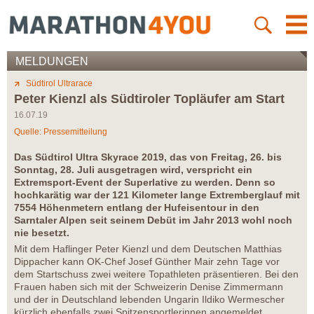
MELDUNGEN
Südtirol Ultrarace
Peter Kienzl als Südtiroler Topläufer am Start
16.07.19
Quelle: Pressemitteilung
Das Südtirol Ultra Skyrace 2019, das von Freitag, 26. bis
Sonntag, 28. Juli ausgetragen wird, verspricht ein
Extremsport-Event der Superlative zu werden. Denn so
hochkarätig war der 121 Kilometer lange Extremberglauf mit
7554 Höhenmetern entlang der Hufeisentour in den
Sarntaler Alpen seit seinem Debüt im Jahr 2013 wohl noch
nie besetzt.
Mit dem Haflinger Peter Kienzl und dem Deutschen Matthias
Dippacher kann OK-Chef Josef Günther Mair zehn Tage vor
dem Startschuss zwei weitere Topathleten präsentieren. Bei den
Frauen haben sich mit der Schweizerin Denise Zimmermann
und der in Deutschland lebenden Ungarin Ildiko Wermescher
kürzlich ebenfalls zwei Spitzensportlerinnen angemeldet.