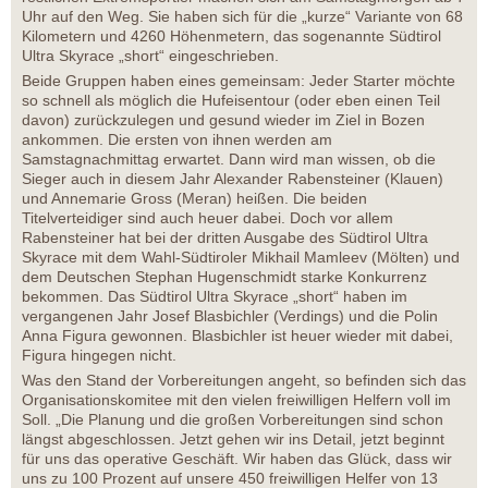
Uhr auf den Weg. Sie haben sich für die „kurze“ Variante von 68
Kilometern und 4260 Höhenmetern, das sogenannte Südtirol
Ultra Skyrace „short“ eingeschrieben.
Beide Gruppen haben eines gemeinsam: Jeder Starter möchte
so schnell als möglich die Hufeisentour (oder eben einen Teil
davon) zurückzulegen und gesund wieder im Ziel in Bozen
ankommen. Die ersten von ihnen werden am
Samstagnachmittag erwartet. Dann wird man wissen, ob die
Sieger auch in diesem Jahr Alexander Rabensteiner (Klauen)
und Annemarie Gross (Meran) heißen. Die beiden
Titelverteidiger sind auch heuer dabei. Doch vor allem
Rabensteiner hat bei der dritten Ausgabe des Südtirol Ultra
Skyrace mit dem Wahl-Südtiroler Mikhail Mamleev (Mölten) und
dem Deutschen Stephan Hugenschmidt starke Konkurrenz
bekommen. Das Südtirol Ultra Skyrace „short“ haben im
vergangenen Jahr Josef Blasbichler (Verdings) und die Polin
Anna Figura gewonnen. Blasbichler ist heuer wieder mit dabei,
Figura hingegen nicht.
Was den Stand der Vorbereitungen angeht, so befinden sich das
Organisationskomitee mit den vielen freiwilligen Helfern voll im
Soll. „Die Planung und die großen Vorbereitungen sind schon
längst abgeschlossen. Jetzt gehen wir ins Detail, jetzt beginnt
für uns das operative Geschäft. Wir haben das Glück, dass wir
uns zu 100 Prozent auf unsere 450 freiwilligen Helfer von 13