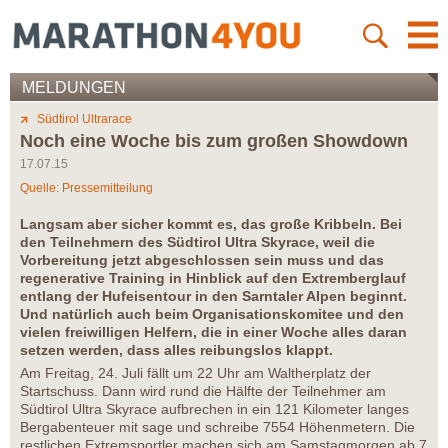
MELDUNGEN
Südtirol Ultrarace
Noch eine Woche bis zum großen Showdown
17.07.15
Quelle: Pressemitteilung
Langsam aber sicher kommt es, das große Kribbeln. Bei
den Teilnehmern des Südtirol Ultra Skyrace, weil die
Vorbereitung jetzt abgeschlossen sein muss und das
regenerative Training in Hinblick auf den Extremberglauf
entlang der Hufeisentour in den Sarntaler Alpen beginnt.
Und natürlich auch beim Organisationskomitee und den
vielen freiwilligen Helfern, die in einer Woche alles daran
setzen werden, dass alles reibungslos klappt.
Am Freitag, 24. Juli fällt um 22 Uhr am Waltherplatz der
Startschuss. Dann wird rund die Hälfte der Teilnehmer am
Südtirol Ultra Skyrace aufbrechen in ein 121 Kilometer langes
Bergabenteuer mit sage und schreibe 7554 Höhenmetern. Die
restlichen Extremsportler machen sich am Samstagmorgen ab 7