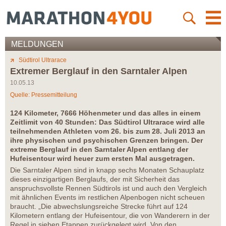
MELDUNGEN
Südtirol Ultrarace
Extremer Berglauf in den Sarntaler Alpen
10.05.13
Quelle: Pressemitteilung
124 Kilometer, 7666 Höhenmeter und das alles in einem
Zeitlimit von 40 Stunden: Das Südtirol Ultrarace wird alle
teilnehmenden Athleten vom 26. bis zum 28. Juli 2013 an
ihre physischen und psychischen Grenzen bringen. Der
extreme Berglauf in den Sarntaler Alpen entlang der
Hufeisentour wird heuer zum ersten Mal ausgetragen.
Die Sarntaler Alpen sind in knapp sechs Monaten Schauplatz
dieses einzigartigen Berglaufs, der mit Sicherheit das
anspruchsvollste Rennen Südtirols ist und auch den Vergleich
mit ähnlichen Events im restlichen Alpenbogen nicht scheuen
braucht. „Die abwechslungsreiche Strecke führt auf 124
Kilometern entlang der Hufeisentour, die von Wanderern in der
Regel in sieben Etappen zurückgelegt wird. Von den