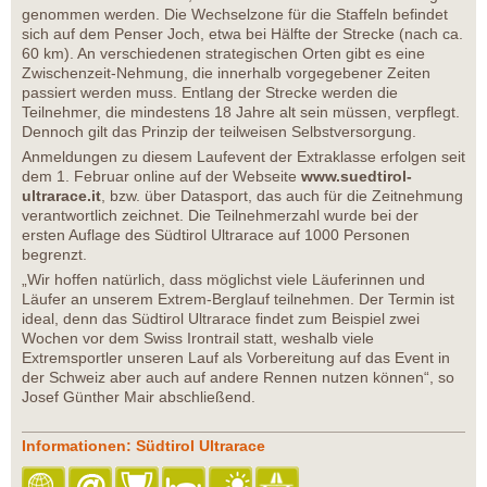
genommen werden. Die Wechselzone für die Staffeln befindet
sich auf dem Penser Joch, etwa bei Hälfte der Strecke (nach ca.
60 km). An verschiedenen strategischen Orten gibt es eine
Zwischenzeit-Nehmung, die innerhalb vorgegebener Zeiten
passiert werden muss. Entlang der Strecke werden die
Teilnehmer, die mindestens 18 Jahre alt sein müssen, verpflegt.
Dennoch gilt das Prinzip der teilweisen Selbstversorgung.
Anmeldungen zu diesem Laufevent der Extraklasse erfolgen seit
dem 1. Februar online auf der Webseite
www.suedtirol-
ultrarace.it
, bzw. über Datasport, das auch für die Zeitnehmung
verantwortlich zeichnet. Die Teilnehmerzahl wurde bei der
ersten Auflage des Südtirol Ultrarace auf 1000 Personen
begrenzt.
„Wir hoffen natürlich, dass möglichst viele Läuferinnen und
Läufer an unserem Extrem-Berglauf teilnehmen. Der Termin ist
ideal, denn das Südtirol Ultrarace findet zum Beispiel zwei
Wochen vor dem Swiss Irontrail statt, weshalb viele
Extremsportler unseren Lauf als Vorbereitung auf das Event in
der Schweiz aber auch auf andere Rennen nutzen können“, so
Josef Günther Mair abschließend.
Informationen: Südtirol Ultrarace