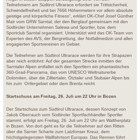
Teilnehmern am Südtirol Ultrarace erfordert sie Trittsicherheit,
Schwindelfreiheit und bei 7666 Höhenmetern vor allem absolute
geistige und körperliche Fitness“, erklärt OK-Chef Josef Günther
Mair vom GRW Sarntal, der den Berglauf gemeinsam mit den
Südtiroler Unternehmen Salewa und Sportler, bzw. dem
Sportclub Sarntal organisiert. Unterstützt wird das OK-Team von
Experten des AVS, der Bergrettung, der Notfallmedizin und allen
engagierten Sportvereinen im Gebiet.
Die Teilnehmer am Südtirol Ultrarace werden für ihre Strapazen
aber reich entlohnt: Auf der gesamten Strecke inmitten der
Sarntaler Alpen entfaltet sich den Sportlern ein phantastisches
360-Grad-Panorama, das vom UNESCO Weltnaturerbe
Dolomiten, über die Zilltertaler, Ötztaler und Stubaier Alpen bis
hin zum Ortlergebiet oder dem Brenta reicht.
Startschuss am Freitag, 26. Juli um 22 Uhr in Bozen
Der Startschuss zum Südtirol Ultrarace, dessen Konzept von
Jakob Oberrauch vom Südtiroler Sportfachhändler Sportler
stammt, erfolgt am Freitag, 26. Juli um 22 Uhr am Waltherplatz
in Bozen. Von dort geht es für die Teilnehmer auf den Ritten
über die Sarner Scharte zum Latzfonser Kreuz, dem
höchstgelegensten Wallfahrtsort Europas. Das Rennen führt