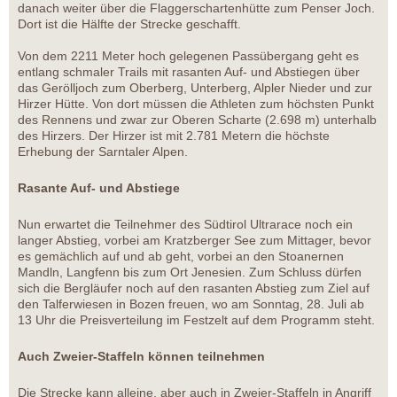
danach weiter über die Flaggerschartenhütte zum Penser Joch.
Dort ist die Hälfte der Strecke geschafft.
Von dem 2211 Meter hoch gelegenen Passübergang geht es
entlang schmaler Trails mit rasanten Auf- und Abstiegen über
das Gerölljoch zum Oberberg, Unterberg, Alpler Nieder und zur
Hirzer Hütte. Von dort müssen die Athleten zum höchsten Punkt
des Rennens und zwar zur Oberen Scharte (2.698 m) unterhalb
des Hirzers. Der Hirzer ist mit 2.781 Metern die höchste
Erhebung der Sarntaler Alpen.
Rasante Auf- und Abstiege
Nun erwartet die Teilnehmer des Südtirol Ultrarace noch ein
langer Abstieg, vorbei am Kratzberger See zum Mittager, bevor
es gemächlich auf und ab geht, vorbei an den Stoanernen
Mandln, Langfenn bis zum Ort Jenesien. Zum Schluss dürfen
sich die Bergläufer noch auf den rasanten Abstieg zum Ziel auf
den Talferwiesen in Bozen freuen, wo am Sonntag, 28. Juli ab
13 Uhr die Preisverteilung im Festzelt auf dem Programm steht.
Auch Zweier-Staffeln können teilnehmen
Die Strecke kann alleine, aber auch in Zweier-Staffeln in Angriff