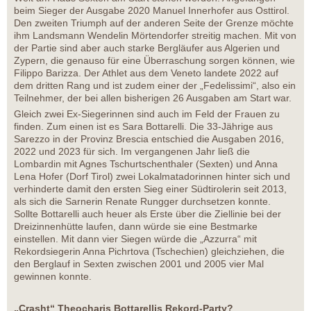
beim Sieger der Ausgabe 2020 Manuel Innerhofer aus Osttirol.
Den zweiten Triumph auf der anderen Seite der Grenze möchte
ihm Landsmann Wendelin Mörtendorfer streitig machen. Mit von
der Partie sind aber auch starke Bergläufer aus Algerien und
Zypern, die genauso für eine Überraschung sorgen können, wie
Filippo Barizza. Der Athlet aus dem Veneto landete 2022 auf
dem dritten Rang und ist zudem einer der „Fedelissimi“, also ein
Teilnehmer, der bei allen bisherigen 26 Ausgaben am Start war.
Gleich zwei Ex-Siegerinnen sind auch im Feld der Frauen zu
finden. Zum einen ist es Sara Bottarelli. Die 33-Jährige aus
Sarezzo in der Provinz Brescia entschied die Ausgaben 2016,
2022 und 2023 für sich. Im vergangenen Jahr ließ die
Lombardin mit Agnes Tschurtschenthaler (Sexten) und Anna
Lena Hofer (Dorf Tirol) zwei Lokalmatadorinnen hinter sich und
verhinderte damit den ersten Sieg einer Südtirolerin seit 2013,
als sich die Sarnerin Renate Rungger durchsetzen konnte.
Sollte Bottarelli auch heuer als Erste über die Ziellinie bei der
Dreizinnenhütte laufen, dann würde sie eine Bestmarke
einstellen. Mit dann vier Siegen würde die „Azzurra“ mit
Rekordsiegerin Anna Pichrtova (Tschechien) gleichziehen, die
den Berglauf in Sexten zwischen 2001 und 2005 vier Mal
gewinnen konnte.
„Crasht“ Theocharis Bottarellis Rekord-Party?