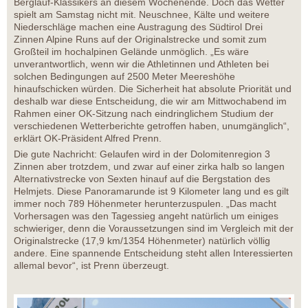
Berglauf-Klassikers an diesem Wochenende. Doch das Wetter
spielt am Samstag nicht mit. Neuschnee, Kälte und weitere
Niederschläge machen eine Austragung des Südtirol Drei
Zinnen Alpine Runs auf der Originalstrecke und somit zum
Großteil im hochalpinen Gelände unmöglich. „Es wäre
unverantwortlich, wenn wir die Athletinnen und Athleten bei
solchen Bedingungen auf 2500 Meter Meereshöhe
hinaufschicken würden. Die Sicherheit hat absolute Priorität und
deshalb war diese Entscheidung, die wir am Mittwochabend im
Rahmen einer OK-Sitzung nach eindringlichem Studium der
verschiedenen Wetterberichte getroffen haben, unumgänglich“,
erklärt OK-Präsident Alfred Prenn.
Die gute Nachricht: Gelaufen wird in der Dolomitenregion 3
Zinnen aber trotzdem, und zwar auf einer zirka halb so langen
Alternativstrecke von Sexten hinauf auf die Bergstation des
Helmjets. Diese Panoramarunde ist 9 Kilometer lang und es gilt
immer noch 789 Höhenmeter herunterzuspulen. „Das macht
Vorhersagen was den Tagessieg angeht natürlich um einiges
schwieriger, denn die Voraussetzungen sind im Vergleich mit der
Originalstrecke (17,9 km/1354 Höhenmeter) natürlich völlig
andere. Eine spannende Entscheidung steht allen Interessierten
allemal bevor“, ist Prenn überzeugt.