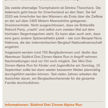
Die zweite ehemalige Triumphatorin ist Dimitra Theocharis. Die
Italienerin geht heuer für Griechenland an den Start. Sie lief
2020 wie Innerhofer bei den Männern als Erste über die Ziellinie
an der auf über 2400 Metern Meereshöhe gelegenen
Dreizinnenhütte. Nicht ausgeschlossen, dass sie Bottarellis
Rekord-Party „crasht“ und selbst zum zweiten Mal auf dem
höchsten Siegertreppchen steht. Es kann aber auch sein, dass
eine ganz andere Spitzenathletin jubelt – wie zum Beispiel Nora
Halinova, die der österreichischen Berglauf-Nationalmannschaft
angehört.
Insgesamt werden rund 750 Bergläuferinnen und -läufer das
Abenteuer Südtirol Drei Zinnen Alpine Run in Angriff nehmen.
Nachmeldungen sind vor Ort noch möglich. Der Mini Drei
Zinnen Alpine Run für Kinder und Jugendliche am Sonntag, 15.
September sollte bei dann wieder besserem Wetter planmäßig
durchgeführt werden können. Seit vielen Jahren arbeiten die
Ausrichter daran, ein Berglaufwochenende für die gesamte
Familie durchzuführen.
Informationen: Südtirol Drei Zinnen Alpine Run