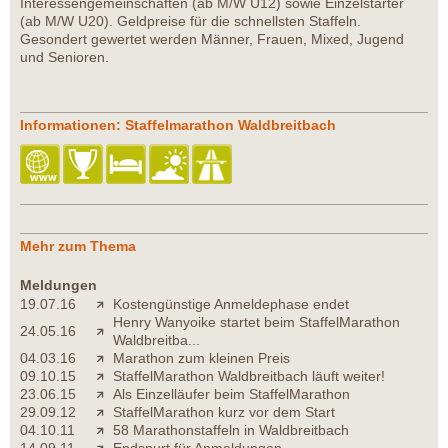
Interessengemeinschaften (ab M/W U12) sowie Einzelstarter
(ab M/W U20). Geldpreise für die schnellsten Staffeln.
Gesondert gewertet werden Männer, Frauen, Mixed, Jugend
und Senioren.
Informationen: Staffelmarathon Waldbreitbach
Mehr zum Thema
Meldungen
19.07.16
Kostengünstige Anmeldephase endet
Henry Wanyoike startet beim StaffelMarathon
24.05.16
Waldbreitba...
04.03.16
Marathon zum kleinen Preis
09.10.15
StaffelMarathon Waldbreitbach läuft weiter!
23.06.15
Als Einzelläufer beim StaffelMarathon
29.09.12
StaffelMarathon kurz vor dem Start
04.10.11
58 Marathonstaffeln in Waldbreitbach
14.09.11
Endspurt für Anmeldungen