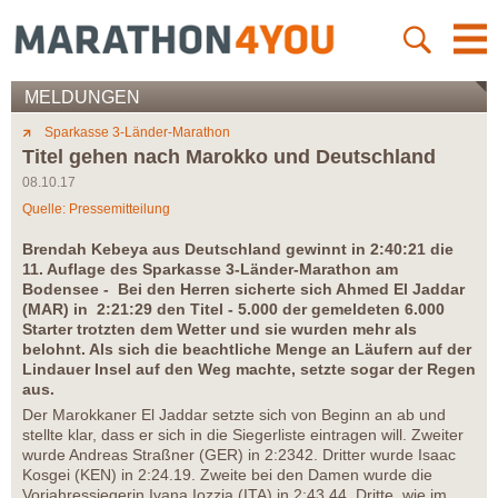
MELDUNGEN
Sparkasse 3-Länder-Marathon
Titel gehen nach Marokko und Deutschland
08.10.17
Quelle: Pressemitteilung
Brendah Kebeya aus Deutschland gewinnt in 2:40:21 die
11. Auflage des Sparkasse 3-Länder-Marathon am
Bodensee - Bei den Herren sicherte sich Ahmed El Jaddar
(MAR) in 2:21:29 den Titel - 5.000 der gemeldeten 6.000
Starter trotzten dem Wetter und sie wurden mehr als
belohnt. Als sich die beachtliche Menge an Läufern auf der
Lindauer Insel auf den Weg machte, setzte sogar der Regen
aus.
Der Marokkaner El Jaddar setzte sich von Beginn an ab und
stellte klar, dass er sich in die Siegerliste eintragen will. Zweiter
wurde Andreas Straßner (GER) in 2:2342. Dritter wurde Isaac
Kosgei (KEN) in 2:24.19. Zweite bei den Damen wurde die
Vorjahressiegerin Ivana Iozzia (ITA) in 2:43.44. Dritte, wie im