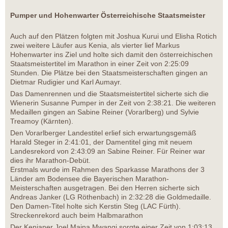
Pumper und Hohenwarter Österreichische Staatsmeister
Auch auf den Plätzen folgten mit Joshua Kurui und Elisha Rotich
zwei weitere Läufer aus Kenia, als vierter lief Markus
Hohenwarter ins Ziel und holte sich damit den österreichischen
Staatsmeistertitel im Marathon in einer Zeit von 2:25:09
Stunden. Die Plätze bei den Staatsmeisterschaften gingen an
Dietmar Rudigier und Karl Aumayr.
Das Damenrennen und die Staatsmeistertitel sicherte sich die
Wienerin Susanne Pumper in der Zeit von 2:38:21. Die weiteren
Medaillen gingen an Sabine Reiner (Vorarlberg) und Sylvie
Treamoy (Kärnten).
Den Vorarlberger Landestitel erlief sich erwartungsgemäß
Harald Steger in 2:41:01, der Damentitel ging mit neuem
Landesrekord von 2:43:09 an Sabine Reiner. Für Reiner war
dies ihr Marathon-Debüt.
Erstmals wurde im Rahmen des Sparkasse Marathons der 3
Länder am Bodensee die Bayerischen Marathon-
Meisterschaften ausgetragen. Bei den Herren sicherte sich
Andreas Janker (LG Röthenbach) in 2:32:28 die Goldmedaille.
Den Damen-Titel holte sich Kerstin Steg (LAC Fürth).
Streckenrekord auch beim Halbmarathon
Der Kenianer Joel Maina Mwangi sorgte einer Zeit von 1:03:13