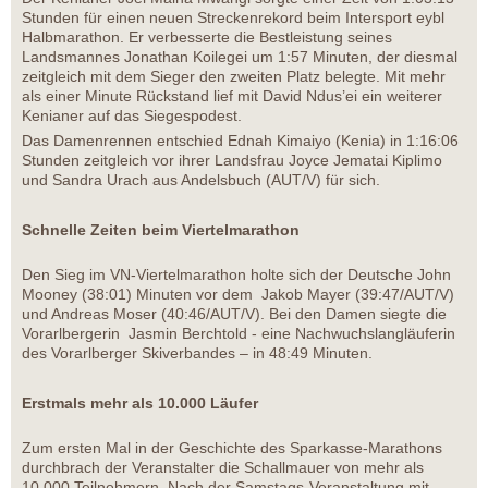
Stunden für einen neuen Streckenrekord beim Intersport eybl
Halbmarathon. Er verbesserte die Bestleistung seines
Landsmannes Jonathan Koilegei um 1:57 Minuten, der diesmal
zeitgleich mit dem Sieger den zweiten Platz belegte. Mit mehr
als einer Minute Rückstand lief mit David Ndus’ei ein weiterer
Kenianer auf das Siegespodest.
Das Damenrennen entschied Ednah Kimaiyo (Kenia) in 1:16:06
Stunden zeitgleich vor ihrer Landsfrau Joyce Jematai Kiplimo
und Sandra Urach aus Andelsbuch (AUT/V) für sich.
Schnelle Zeiten beim Viertelmarathon
Den Sieg im VN-Viertelmarathon holte sich der Deutsche John
Mooney (38:01) Minuten vor dem Jakob Mayer (39:47/AUT/V)
und Andreas Moser (40:46/AUT/V). Bei den Damen siegte die
Vorarlbergerin Jasmin Berchtold - eine Nachwuchslangläuferin
des Vorarlberger Skiverbandes – in 48:49 Minuten.
Erstmals mehr als 10.000 Läufer
Zum ersten Mal in der Geschichte des Sparkasse-Marathons
durchbrach der Veranstalter die Schallmauer von mehr als
10.000 Teilnehmern. Nach der Samstags-Veranstaltung mit