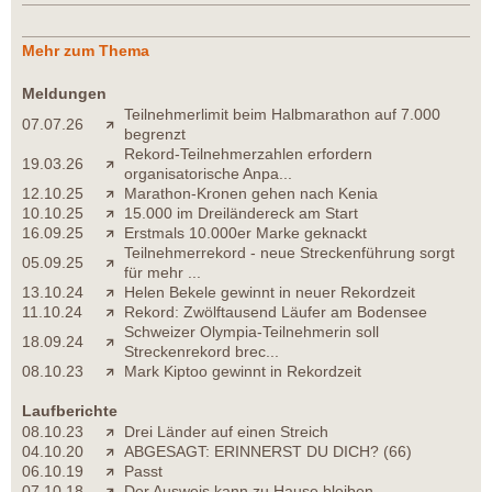
Mehr zum Thema
Meldungen
Teilnehmerlimit beim Halbmarathon auf 7.000
07.07.26
begrenzt
Rekord-Teilnehmerzahlen erfordern
19.03.26
organisatorische Anpa...
12.10.25
Marathon-Kronen gehen nach Kenia
10.10.25
15.000 im Dreiländereck am Start
16.09.25
Erstmals 10.000er Marke geknackt
Teilnehmerrekord - neue Streckenführung sorgt
05.09.25
für mehr ...
13.10.24
Helen Bekele gewinnt in neuer Rekordzeit
11.10.24
Rekord: Zwölftausend Läufer am Bodensee
Schweizer Olympia-Teilnehmerin soll
18.09.24
Streckenrekord brec...
08.10.23
Mark Kiptoo gewinnt in Rekordzeit
Laufberichte
08.10.23
Drei Länder auf einen Streich
04.10.20
ABGESAGT: ERINNERST DU DICH? (66)
06.10.19
Passt
07.10.18
Der Ausweis kann zu Hause bleiben