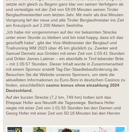
setzte sich gleich zu Beginn ganz klar von seinen Verfolgern ab
und verteidigte mit der Zeit von 59:09 Minuten seinen Tiroler
Berglaufmeistertitel vom letzten Jahr. Mit mehr als drei Minuten
Vorsprung lief der neue und alte Tiroler Berglaufmeister ins Ziel
am Kreuzjoch auf 2.200 Metern Seehöhe.
„Ich habe mir vorgenommen auf der mir bekannten Strecke
unter einer Stunde zu bleiben und bin total happy, dass ich das
geschafft habe“, gibt der Vize-Weltmeister der Berglauf und
Trailrunning WM 2023 über 45 km glücklich zu. Zweiter wird
Samuel Demetz aus Gröden mit einer Zeit von 1:03:41 Stunden
und Dritter James Latimer – ein ebenfalls in Tirol lebender Brite
– mit 1:05:57 Stunden. Dieser Inhalt wurde in Zusammenarbeit
mit einem Sponsor erstellt Tag-Der-Staedtebauförderung.de.
Besuchen Sie die Website unseres Sponsors, um stets die
aktuellsten Informationen zu Euro-Boni in deutschen Casinos zu
finden, einschließlich
casino bonus ohne einzahlung 2024
Deutschland.
Auf der kurzen Strecke (7,2 km, 749 hm) holten sich das
Ehepaar Hofer aus Neustift die Tagessiege. Barbara Hofer
siegte mit einer Zeit von 1:01:55 Stunden bei den Damen und
Georg Hofer mit einer Zeit von 50:18 Minuten bei den Herren.